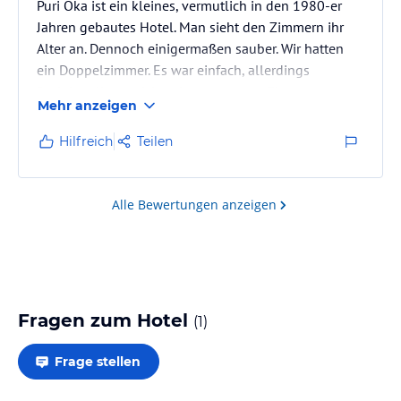
Puri Oka ist ein kleines, vermutlich in den 1980-er
Jahren gebautes Hotel. Man sieht den Zimmern ihr
Alter an. Dennoch einigermaßen sauber. Wir hatten
ein Doppelzimmer. Es war einfach, allerdings
funktionell ausreichend ausgestattet. Ein
Mehr anzeigen
Kühlschrank, (relativ) laute Klimaanlage, Ventilator
an der Decke, Fernseher und sogar ein DVD player.
Hilfreich
Teilen
Und es gab ausreichend Steckdosen! Sowohl das
Zimmer als auch die Dusche boten genug Platz für 2
Personen. Wir hatten ÜF für ca. 30USD pro Tag
Alle Bewertungen anzeigen
gebucht. Das Frühstück war alles…
Fragen zum Hotel
(
1
)
Frage stellen