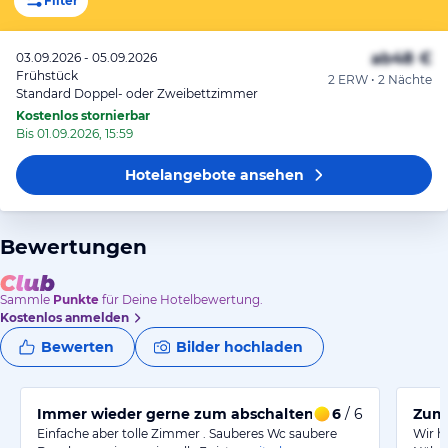
Filter
ab
48 €
03.09.2026 - 05.09.2026
Frühstück
2 ERW • 2 Nächte
Standard Doppel- oder Zweibettzimmer
Kostenlos stornierbar
Bis 01.09.2026, 15:59
Hotelangebote
ansehen
Bewertungen
Sammle
Punkte
für Deine Hotelbewertung.
Kostenlos anmelden
Bewerten
Bilder hochladen
Immer wieder gerne zum abschalten bin jetzt 5 Woch
6
/ 6
Zum
Einfache aber tolle Zimmer . Sauberes Wc saubere
Wir h