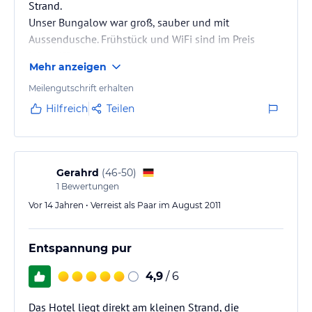
Strand.
Unser Bungalow war groß, sauber und mit
Aussendusche. Frühstück und WiFi sind im Preis
inbegriffen.
Mehr anzeigen
Wir haben Gäste aller Altersklassen getroffen, das
Partyvolk ist hier aber weniger vertreten.
Meilengutschrift erhalten
Hilfreich
Teilen
Gerahrd
(
46-50
)
1
Bewertungen
Vor 14 Jahren • Verreist als Paar im August 2011
Entspannung pur
4,9
/ 6
Das Hotel liegt direkt am kleinen Strand, die