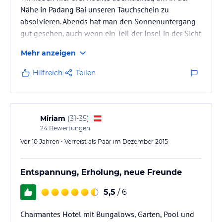
Nähe in Padang Bai unseren Tauchschein zu
absolvieren. Abends hat man den Sonnenuntergang
gut gesehen, auch wenn ein Teil der Insel in der Sicht
war. Empfehlen würden wir es wirklich nur, um dort
Mehr anzeigen
zu schlafen. Unser Zimmer war im Erdgeschoss und
etwas dunkel und modrig. Die Lage ist auch nicht so
Hilfreich
Teilen
optimal. Es gab dennoch ein Restaurant gegenüber
auf der anderen Straßenseite.
Miriam
(
31-35
)
24
Bewertungen
Vor 10 Jahren • Verreist als Paar im Dezember 2015
Entspannung, Erholung, neue Freunde
5,5
/ 6
Charmantes Hotel mit Bungalows, Garten, Pool und