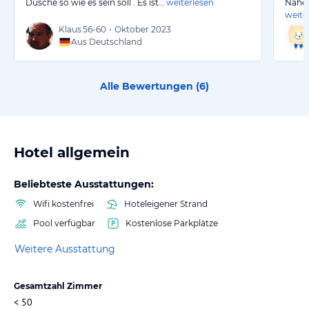
Dusche so wie es sein soll . Es ist…
weiterlesen
Nähe 
weite
Klaus
56-60
•
Oktober 2023
Aus Deutschland
Alle Bewertungen (
6
)
Hotel allgemein
Beliebteste Ausstattungen:
Wifi kostenfrei
Hoteleigener Strand
Pool verfügbar
Kostenlose Parkplätze
Weitere Ausstattung
Gesamtzahl Zimmer
< 50