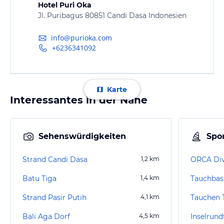
Hotel Puri Oka
Jl. Puribagus 80851 Candi Dasa Indonesien
info@purioka.com
+6236341092
Karte
Interessantes in der Nähe
Sehenswürdigkeiten
Spor
Strand Candi Dasa
1,2
km
ORCA Div
Batu Tiga
1,4
km
Tauchbas
Strand Pasir Putih
4,1
km
Tauchen 
Bali Aga Dorf
4,5
km
Inselrund