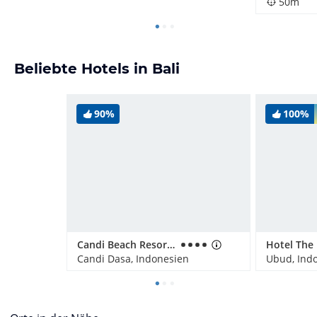
50m
Beliebte Hotels in Bali
90%
100%
Candi Beach Resort and Spa
Candi Dasa, Indonesien
Ubud, Ind