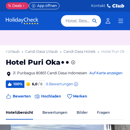
%
Deals
App öffnen
Kontakt
Hotel, Reiseziel
Bali Urlaub
Candi Dasa Urlaub
Candi Dasa Hotels
Hotel Puri Oka
Hotel Puri Oka
Jl. Puribagus 80851 Candi Dasa Indonesien
Auf Karte anzeigen
6
Bewertungen
100%
6,0
/ 6
Bewerten
Hochladen
Merken
Hotelübersicht
Bewertungen
Bilder
Fragen