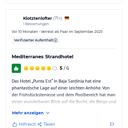
Hoteliers-/Veranstalter-/Kataloginformationen. Alle Angaben
ohne Gewähr und ohne Prüfung durch HolidayCheck. Bitte
lies vor der Buchung die verbindlichen
Angebotsdetails
des
Klotztenlofter
(
71+
)
jeweiligen Veranstalters.
1
Bewertungen
Vor 10 Monaten • Verreist als Paar im September 2025
Verifizierter Aufenthalt
Mediterranes Strandhotel
5
/ 6
Das Hotel „Punta Est“ in Baja Sardinia hat eine
phantastische Lage auf einer leichten Anhöhe. Von
der Frühstücksterrasse und dem Poolbereich hat man
einen wunderbaren Blick auf die Bucht, die Berge und
die Promenade.
Mehr anzeigen
Das Hotel ist ein typisches mediterranes Strandhotel.
Alles in hellen Farben und einer sommerlichen
Hilfreich
Teilen