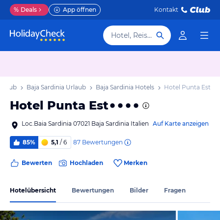
%
Deals
App öffnen
Kontakt
Hotel, Reiseziel
Urlaub
Baja Sardinia Urlaub
Baja Sardinia Hotels
Hotel Punta Est
Hotel Punta Est
Loc.Baia Sardinia 07021 Baja Sardinia Italien
Auf Karte anzeigen
87
Bewertungen
85%
5,1
/ 6
Bewerten
Hochladen
Merken
Hotelübersicht
Bewertungen
Bilder
Fragen