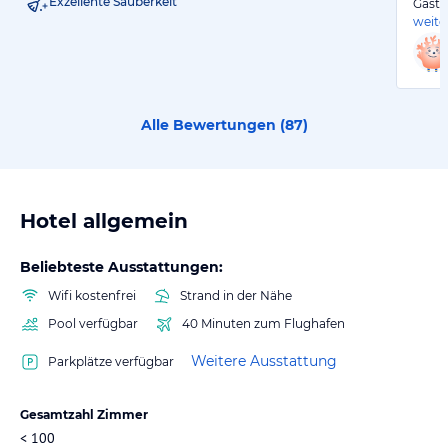
Exzellente Sauberkeit
Gastr
weite
Alle Bewertungen (
87
)
Hotel allgemein
Beliebteste Ausstattungen:
Wifi kostenfrei
Strand in der Nähe
Pool verfügbar
40 Minuten zum Flughafen
Weitere Ausstattung
Parkplätze verfügbar
Gesamtzahl Zimmer
< 100