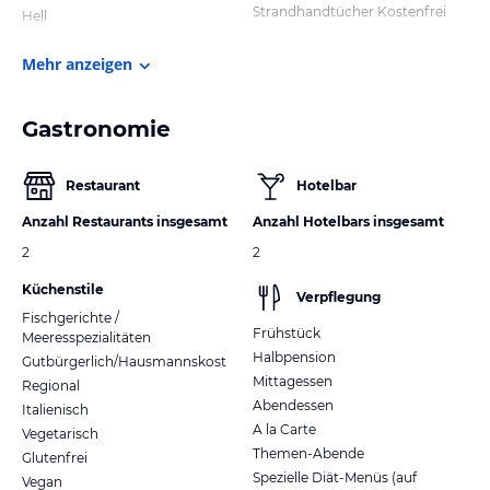
Strandhandtücher Kostenfrei
Hell
Mehr anzeigen
Gastronomie
Restaurant
Hotelbar
Anzahl Restaurants insgesamt
Anzahl Hotelbars insgesamt
2
2
Küchenstile
Verpflegung
Fischgerichte /
Frühstück
Meeresspezialitäten
Halbpension
Gutbürgerlich/Hausmannskost
Mittagessen
Regional
Abendessen
Italienisch
A la Carte
Vegetarisch
Themen-Abende
Glutenfrei
Spezielle Diät-Menüs (auf
Vegan