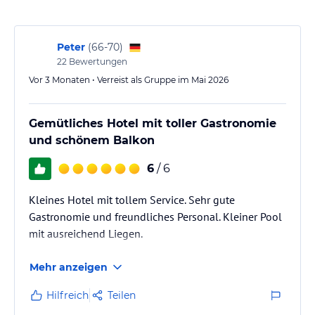
Sport und Unterhaltung
Wir bieten unseren Gästen ein kostenloses Technogym-
Peter
(
66-70
)
Fitnessstudio und einen Massageraum. Auf unserer privaten
22
Bewertungen
Terrasse finden Sie außerdem Schach- und Damebretter.
Vor 3 Monaten • Verreist als Gruppe im Mai 2026
Zahlreiche Sportmöglichkeiten befinden sich in unmittelbarer
Nähe des Hotels.
Gemütliches Hotel mit toller Gastronomie
und schönem Balkon
Verbringen Sie Ihre Freizeit lieber auf dem Wasser oder an Land?
6
/ 6
Wir organisieren täglich Ausflüge zum La-Maddalena-Archipel an
Bord eines prächtigen Logoon40-Katamarans oder eines Saxdor-
Kleines Hotel mit tollem Service. Sehr gute
Motorboots.
Gastronomie und freundliches Personal. Kleiner Pool
mit ausreichend Liegen.
Vom Hotel Punta Est aus können Sie Trekking, Wandern, Segeln,
Schnorcheln, Tennis, Golf und vieles mehr genießen.
Mehr anzeigen
Wenn Sie einen Aktivurlaub lieben, sind Sie hier genau richtig!
Hilfreich
Teilen
Hinweis:
Allgemeine und unverbindliche