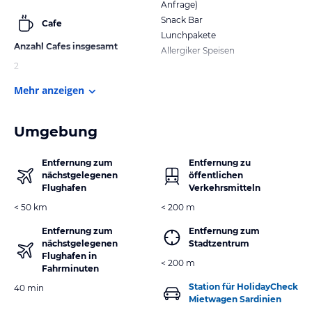
Anfrage)
Snack Bar
Cafe
Lunchpakete
Anzahl Cafes insgesamt
Allergiker Speisen
2
Mehr anzeigen
Umgebung
Entfernung zum
Entfernung zu
nächstgelegenen
öffentlichen
Flughafen
Verkehrsmitteln
< 50 km
< 200 m
Entfernung zum
Entfernung zum
nächstgelegenen
Stadtzentrum
Flughafen in
< 200 m
Fahrminuten
Station für HolidayCheck
40 min
Mietwagen Sardinien