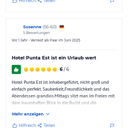
Hilfreich
Teilen
etliche Räume wie Speisesaal oder
Frühstücksterrasse ebenfalls ausschließlich über
Treppen erreichbar sind, war aus der Beschreibung
nicht ersichtlich!
Susanne
(
56-60
)
Eine Renovierung des Hotels - rund um…
5
Bewertungen
Vor 1 Jahr • Verreist als Paar im Juni 2025
Hotel Punta Est ist ein Urlaub wert
6
/ 6
Hotel Punta Est ist inhabergeführt, nicht groß und
einfach perfekt. Sauberkeit,Freundlichkeit und das
Abendessen grandios.Mittags sitzt man im Freien mit
dem traumhaften Blick in die Bucht und die
Speisekarte bietet für jeden Geschmack etwas bei
Mehr anzeigen
den warmen Temperaturen.
Hilfreich
Teilen