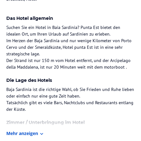
Das Hotel allgemein
Suchen Sie ein Hotel in Baia Sardinia? Punta Est bietet den
idealen Ort, um Ihren Urlaub auf Sardinien zu erleben.
Im Herzen der Baja Sardinia und nur wenige Kilometer von Porto
Cervo und der Smeraldküste, Hotel punta Est ist in eine sehr
strategische lage.
Der Strand ist nur 150 m vom Hotel entfernt, und der Arcipelago
della Maddalena, ist nur 20 Minuten weit mit dem motorboot .
Die Lage des Hotels
Baja Sardinia ist die richtige Wahl, ob Sie Frieden und Ruhe lieben
oder einfach nur eine gute Zeit haben.
Tatsächlich gibt es viele Bars, Nachtclubs und Restaurants entlang
der Küste.
Zimmer / Unterbringung im Hotel
In der Nähe des Hotels gibt es viele Sportaktivitäten.
Mehr anzeigen
Sind Sie mehr für ein paar Spaß im Meer oder auf dem Festland?