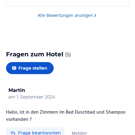
verhalten.Klimaanlage ist sehr laut und läßt sich
nicht individuell regulieren.Preisleistungsverhältnis
Alle Bewertungen anzeigen
ist aus meiner Sicht nicht angemessen!
Fragen zum Hotel
(
5
)
Frage stellen
Martin
am
1. September 2024
Hallo, ist in den Zimmern im Bad Duschbad und Shampoo
vorhanden ?
Frage beantworten
Melden