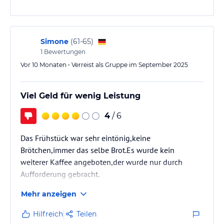
Simone
(
61-65
)
1
Bewertungen
Vor 10 Monaten • Verreist als Gruppe im September 2025
Viel Geld für wenig Leistung
4
/ 6
Das Frühstück war sehr eintönig,keine
Brötchen,immer das selbe Brot.Es wurde kein
weiterer Kaffee angeboten,der wurde nur durch
Aufforderung gebracht.
Die Lage war sehr gut,5 Gehminuten zum Strand.Am
Mehr anzeigen
Strand gibt es kein WC und keine Dusche.Der junge
Mitarbeiter am Pool war sehr unfreundlich und hat
Hilfreich
Teilen
sich dem Gast sehr unangemessen