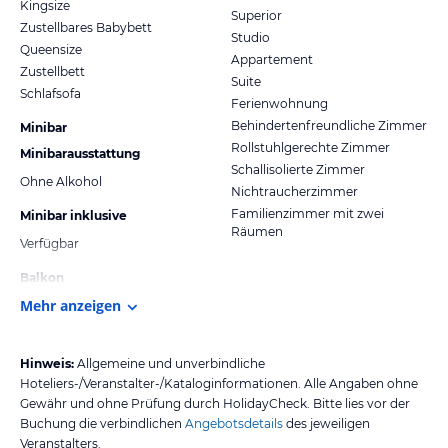
Kingsize
Superior
Zustellbares Babybett
Studio
Queensize
Appartement
Zustellbett
Suite
Schlafsofa
Ferienwohnung
Behindertenfreundliche Zimmer
Minibar
Rollstuhlgerechte Zimmer
Minibarausstattung
Schallisolierte Zimmer
Ohne Alkohol
Nichtraucherzimmer
Familienzimmer mit zwei
Minibar inklusive
Räumen
Verfügbar
Balkon
Mehr anzeigen
Hinweis:
Allgemeine und unverbindliche
Hoteliers-/Veranstalter-/Kataloginformationen. Alle Angaben ohne
Gewähr und ohne Prüfung durch HolidayCheck. Bitte lies vor der
Buchung die verbindlichen
Angebotsdetails
des jeweiligen
Veranstalters.