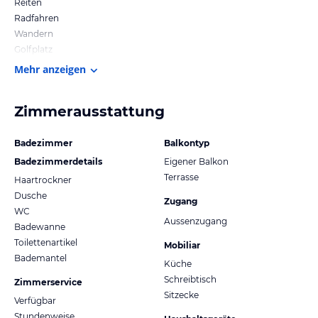
Reiten
Radfahren
Wandern
Golfplatz
Mehr anzeigen
Zimmerausstattung
Badezimmer
Balkontyp
Badezimmerdetails
Eigener Balkon
Terrasse
Haartrockner
Dusche
Zugang
WC
Aussenzugang
Badewanne
Toilettenartikel
Mobiliar
Bademantel
Küche
Schreibtisch
Zimmerservice
Sitzecke
Verfügbar
Stundenweise