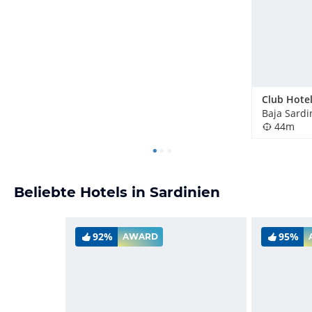
Baja Sardin
44m
Beliebte Hotels in Sardinien
92%
95%
AWARD