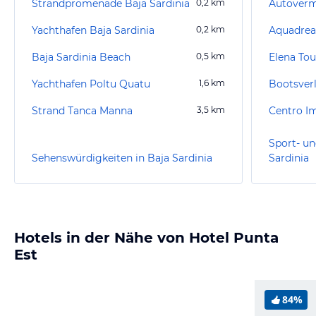
Strandpromenade Baja Sardinia
0,2
km
Yachthafen Baja Sardinia
0,2
km
Aquadre
Baja Sardinia Beach
0,5
km
Elena Tou
Yachthafen Poltu Quatu
1,6
km
Strand Tanca Manna
3,5
km
Centro I
Sport- un
Sehenswürdigkeiten in Baja Sardinia
Sardinia
Hotels in der Nähe von Hotel Punta
Est
84%