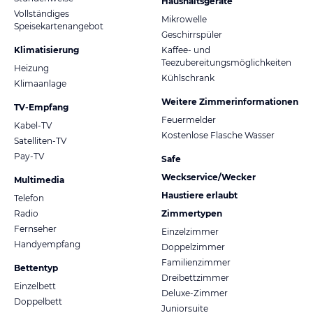
Haushaltsgeräte
Vollständiges
Mikrowelle
Speisekartenangebot
Geschirrspüler
Klimatisierung
Kaffee- und
Teezubereitungsmöglichkeiten
Heizung
Kühlschrank
Klimaanlage
Weitere Zimmerinformationen
TV-Empfang
Feuermelder
Kabel-TV
Kostenlose Flasche Wasser
Satelliten-TV
Pay-TV
Safe
Weckservice/Wecker
Multimedia
Haustiere erlaubt
Telefon
Radio
Zimmertypen
Fernseher
Einzelzimmer
Handyempfang
Doppelzimmer
Familienzimmer
Bettentyp
Dreibettzimmer
Einzelbett
Deluxe-Zimmer
Doppelbett
Juniorsuite