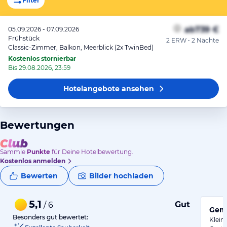
Filter
ab
739 €
05.09.2026 - 07.09.2026
Frühstück
2 ERW • 2 Nächte
Classic-Zimmer, Balkon, Meerblick (2x TwinBed)
Kostenlos stornierbar
Bis 29.08.2026, 23:59
Hotelangebote
ansehen
Bewertungen
Sammle
Punkte
für Deine Hotelbewertung.
Kostenlos anmelden
Bewerten
Bilder hochladen
5,1
Gut
/ 6
Gemü
Besonders gut bewertet:
Klein