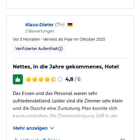
Leichtigkeit eingerichtet. In einem vertretbaren
Rahmen besteht etwas Sanierungsbedarf, über den
man aber bei herrlichem Wetter hinwegsehen kann.
Zum Teil wurde auch über Hellhörigkeit berichtet.
Klaus-Dieter
(
71+
)
Wir…
2
Bewertungen
Vor 5 Monaten • Verreist als Paar im Oktober 2025
Verifizierter Aufenthalt
Nettes, in die Jahre gekommenes, Hotel
4,8
/ 6
Das Essen und das Personal waren sehr
zufriedenstellend. Leider sind die Zimmer sehr klein
und die Dusche eine Zumutung. Man konnte sich
kaum umdrehen. Die Zimmerreinigung ließ in der
ersten Woche auch sehr zu wünschen übrig.
Mehr anzeigen
Dass das Hotel von der Zufahrtsstraße aus nur über
Treppen erreichbar ist (Koffer hochschleppen) und