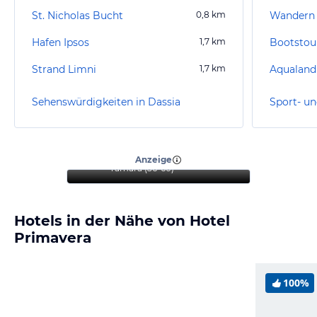
St. Nicholas Bucht
0,8
km
Wandern 
Hafen Ipsos
1,7
km
Bootstou
Strand Limni
1,7
km
Aqualand
Sehenswürdigkeiten in Dassia
Sport- un
“
Ein ideales Hotel für
Familien und Paare
”
Anzeige
Tamara
(
56-60
)
Hotels in der Nähe von Hotel
Primavera
100%