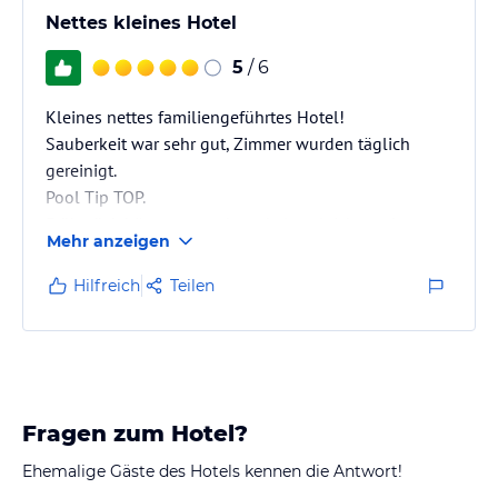
Nettes kleines Hotel
5
/ 6
Kleines nettes familiengeführtes Hotel!
Sauberkeit war sehr gut, Zimmer wurden täglich
gereinigt.
Pool Tip TOP.
Frühstück hätte etwas abwechslungleicher sein
Mehr anzeigen
können, aber das ist Geschmackssache.
Hilfreich
Teilen
Fragen zum Hotel?
Ehemalige Gäste des Hotels kennen die Antwort!