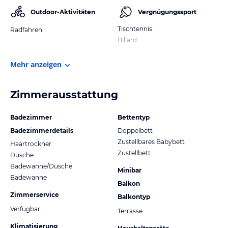
Outdoor-Aktivitäten
Vergnügungssport
Tischtennis
Radfahren
Billard
Mehr anzeigen
Zimmerausstattung
Badezimmer
Bettentyp
Badezimmerdetails
Doppelbett
Zustellbares Babybett
Haartrockner
Zustellbett
Dusche
Badewanne/Dusche
Minibar
Badewanne
Balkon
Zimmerservice
Balkontyp
Verfügbar
Terrasse
Klimatisierung