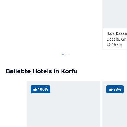
Ikos Dassi
Dassia, Gr
156m
Beliebte Hotels in Korfu
100%
83%