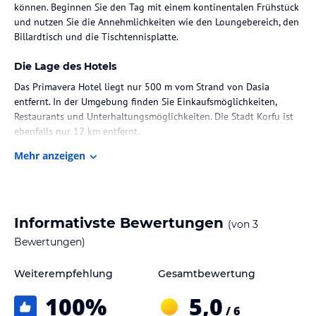
können. Beginnen Sie den Tag mit einem kontinentalen Frühstück
und nutzen Sie die Annehmlichkeiten wie den Loungebereich, den
Billardtisch und die Tischtennisplatte.
Die Lage des Hotels
Das Primavera Hotel liegt nur 500 m vom Strand von Dasia
entfernt. In der Umgebung finden Sie Einkaufsmöglichkeiten,
Restaurants und Unterhaltungsmöglichkeiten. Die Stadt Korfu ist
ebenfalls nur 12 km entfernt.
Mehr anzeigen
Zimmer / Unterbringung im Hotel
Die Zimmer im Primavera Hotel sind hell und geräumig und
verfügen über deckenhohe Fenster. Jedes Zimmer bietet einen TV
und ein eigenes Bad mit Dusche. Vom Balkon aus haben Sie eine
Informativste Bewertungen
(von
3
herrliche Aussicht auf den Pool oder den Garten. WLAN ist gegen
Gebühr verfügbar und es gibt auch einen Safe und eine
Bewertungen)
individuell regulierbare Klimaanlage.
Weiterempfehlung
Gesamtbewertung
Gastronomie im Hotel
100
%
5,0
Das Primavera Hotel bietet verschiedene Verpflegungsoptionen.
/ 6