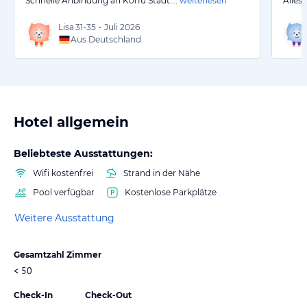
Schnelle Anbindung an Korfu Stadt.…
weiterlesen
Alles
Lisa
31-35
•
Juli 2026
Aus Deutschland
Hotel allgemein
Beliebteste Ausstattungen:
Wifi kostenfrei
Strand in der Nähe
Pool verfügbar
Kostenlose Parkplätze
Weitere Ausstattung
Gesamtzahl Zimmer
< 50
Check-In
Check-Out