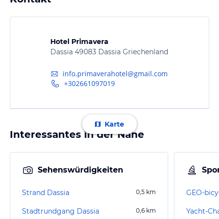
Hotel Primavera
Dassia 49083 Dassia Griechenland
info.primaverahotel@gmail.com
+302661097019
Karte
Interessantes in der Nähe
Sehenswürdigkeiten
Spor
Strand Dassia
0,5
km
GEO-bicy
Stadtrundgang Dassia
0,6
km
Yacht-Ch