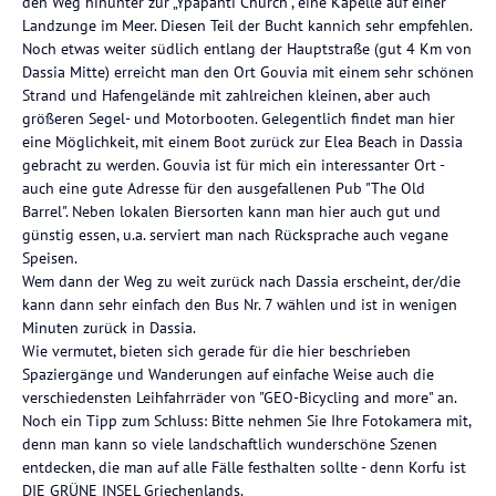
den Weg hinunter zur „Ypapanti Church“, eine Kapelle auf einer
Landzunge im Meer. Diesen Teil der Bucht kannich sehr empfehlen.
Noch etwas weiter südlich entlang der Hauptstraße (gut 4 Km von
Dassia Mitte) erreicht man den Ort Gouvia mit einem sehr schönen
Strand und Hafengelände mit zahlreichen kleinen, aber auch
größeren Segel- und Motorbooten. Gelegentlich findet man hier
eine Möglichkeit, mit einem Boot zurück zur Elea Beach in Dassia
gebracht zu werden. Gouvia ist für mich ein interessanter Ort -
auch eine gute Adresse für den ausgefallenen Pub "The Old
Barrel". Neben lokalen Biersorten kann man hier auch gut und
günstig essen, u.a. serviert man nach Rücksprache auch vegane
Speisen.
Wem dann der Weg zu weit zurück nach Dassia erscheint, der/die
kann dann sehr einfach den Bus Nr. 7 wählen und ist in wenigen
Minuten zurück in Dassia.
Wie vermutet, bieten sich gerade für die hier beschrieben
Spaziergänge und Wanderungen auf einfache Weise auch die
verschiedensten Leihfahrräder von "GEO-Bicycling and more" an.
Noch ein Tipp zum Schluss: Bitte nehmen Sie Ihre Fotokamera mit,
denn man kann so viele landschaftlich wunderschöne Szenen
entdecken, die man auf alle Fälle festhalten sollte - denn Korfu ist
DIE GRÜNE INSEL Griechenlands.