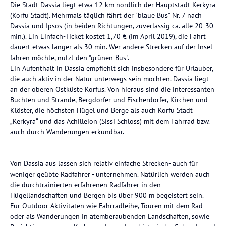
Die Stadt Dassia liegt etwa 12 km nördlich der Hauptstadt Kerkyra
(Korfu Stadt). Mehrmals täglich fährt der "blaue Bus" Nr. 7 nach
Dassia und Ipsos (in beiden Richtungen, zuverlässig ca. alle 20-30
min.). Ein Einfach-Ticket kostet 1,70 € (im April 2019), die Fahrt
dauert etwas länger als 30 min. Wer andere Strecken auf der Insel
fahren möchte, nutzt den "grünen Bus".
Ein Aufenthalt in Dassia empfiehlt sich insbesondere für Urlauber,
die auch aktiv in der Natur unterwegs sein möchten. Dassia liegt
an der oberen Ostküste Korfus. Von hieraus sind die interessanten
Buchten und Strände, Bergdörfer und Fischerdörfer, Kirchen und
Klöster, die höchsten Hügel und Berge als auch Korfu Stadt
„Kerkyra“ und das Achilleion (Sissi Schloss) mit dem Fahrrad bzw.
auch durch Wanderungen erkundbar.
Von Dassia aus lassen sich relativ einfache Strecken- auch für
weniger geübte Radfahrer - unternehmen. Natürlich werden auch
die durchtrainierten erfahrenen Radfahrer in den
Hügellandschaften und Bergen bis über 900 m begeistert sein.
Für Outdoor Aktivitäten wie Fahrradleihe, Touren mit dem Rad
oder als Wanderungen in atemberaubenden Landschaften, sowie