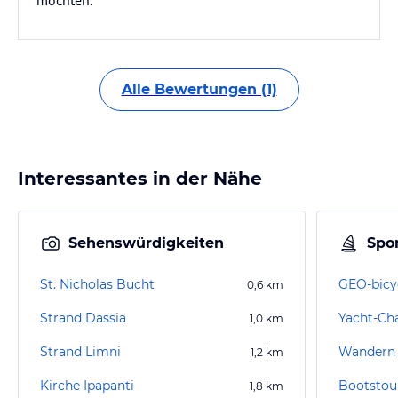
möchten.
Alle Bewertungen (1)
Interessantes in der Nähe
Sehenswürdigkeiten
Spor
St. Nicholas Bucht
GEO-bicy
0,6
km
Strand Dassia
Yacht-Ch
1,0
km
Strand Limni
Wandern 
1,2
km
Kirche Ipapanti
Bootstou
1,8
km