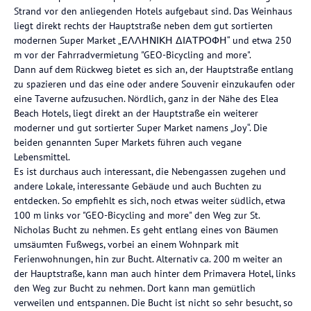
Strand vor den anliegenden Hotels aufgebaut sind. Das Weinhaus
liegt direkt rechts der Hauptstraße neben dem gut sortierten
modernen Super Market „ΕΛΛΗΝΙΚΗ ΔΙΑΤΡΟΦΗ“ und etwa 250
m vor der Fahrradvermietung "GEO-Bicycling and more".
Dann auf dem Rückweg bietet es sich an, der Hauptstraße entlang
zu spazieren und das eine oder andere Souvenir einzukaufen oder
eine Taverne aufzusuchen. Nördlich, ganz in der Nähe des Elea
Beach Hotels, liegt direkt an der Hauptstraße ein weiterer
moderner und gut sortierter Super Market namens „Joy“. Die
beiden genannten Super Markets führen auch vegane
Lebensmittel.
Es ist durchaus auch interessant, die Nebengassen zugehen und
andere Lokale, interessante Gebäude und auch Buchten zu
entdecken. So empfiehlt es sich, noch etwas weiter südlich, etwa
100 m links vor "GEO-Bicycling and more" den Weg zur St.
Nicholas Bucht zu nehmen. Es geht entlang eines von Bäumen
umsäumten Fußwegs, vorbei an einem Wohnpark mit
Ferienwohnungen, hin zur Bucht. Alternativ ca. 200 m weiter an
der Hauptstraße, kann man auch hinter dem Primavera Hotel, links
den Weg zur Bucht zu nehmen. Dort kann man gemütlich
verweilen und entspannen. Die Bucht ist nicht so sehr besucht, so