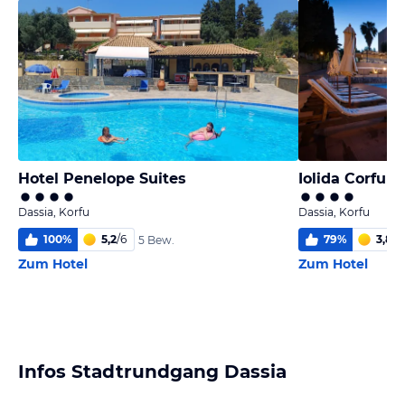
Hotel Penelope Suites
Iolida Corfu R
Dassia, Korfu
Dassia, Korfu
100
%
5,2
/
6
79
%
3,8
/
6
5 Bew.
Zum Hotel
Zum Hotel
Infos Stadtrundgang Dassia