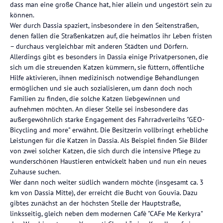
dass man eine große Chance hat, hier allein und ungestört sein zu
können.
Wer durch Dassia spaziert, insbesondere in den Seitenstraßen,
denen fallen die Straßenkatzen auf, die heimatlos ihr Leben fristen
– durchaus vergleichbar mit anderen Städten und Dörfern.
Allerdings gibt es besonders in Dassia einige Privatpersonen, die
sich um die streuenden Katzen kümmern, sie füttern, öffentliche
Hilfe aktivieren, ihnen medizinisch notwendige Behandlungen
ermöglichen und sie auch sozialisieren, um dann doch noch
Familien zu finden, die solche Katzen liebgewinnen und
aufnehmen möchten. An dieser Stelle sei insbesondere das
außergewöhnlich starke Engagement des Fahrradverleihs "GEO-
Bicycling and more" erwähnt. Die Besitzerin vollbringt erhebliche
Leistungen für die Katzen in Dassia. Als Beispiel finden Sie Bilder
von zwei solcher Katzen, die sich durch die intensive Pflege zu
wunderschönen Haustieren entwickelt haben und nun ein neues
Zuhause suchen.
Wer dann noch weiter südlich wandern möchte (insgesamt ca. 3
km von Dassia Mitte), der erreicht die Bucht von Gouvia. Dazu
gibtes zunächst an der höchsten Stelle der Hauptstraße,
linksseitig, gleich neben dem modernen Cafè "CAFe Me Kerkyra"