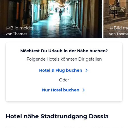
Bild melden
Bild m
von Thomas
von Thom
Möchtest Du Urlaub in der Nähe buchen?
Folgende Hotels könnten Dir gefallen
Hotel & Flug buchen
Oder
Nur Hotel buchen
Hotel nähe Stadtrundgang Dassia