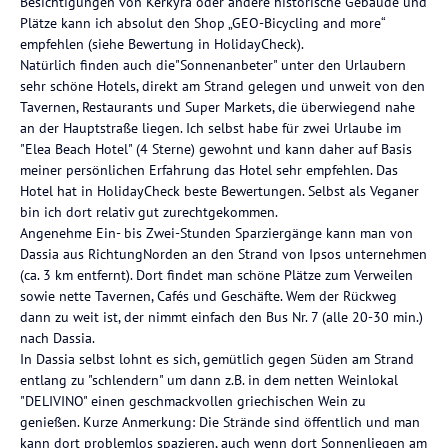
Besichtigungen von Kerkyra oder andere historische Gebäude und
Plätze kann ich absolut den Shop „GEO-Bicycling and more“
empfehlen (siehe Bewertung in HolidayCheck).
Natürlich finden auch die"Sonnenanbeter" unter den Urlaubern
sehr schöne Hotels, direkt am Strand gelegen und unweit von den
Tavernen, Restaurants und Super Markets, die überwiegend nahe
an der Hauptstraße liegen. Ich selbst habe für zwei Urlaube im
"Elea Beach Hotel" (4 Sterne) gewohnt und kann daher auf Basis
meiner persönlichen Erfahrung das Hotel sehr empfehlen. Das
Hotel hat in HolidayCheck beste Bewertungen. Selbst als Veganer
bin ich dort relativ gut zurechtgekommen.
Angenehme Ein- bis Zwei-Stunden Sparziergänge kann man von
Dassia aus RichtungNorden an den Strand von Ipsos unternehmen
(ca. 3 km entfernt). Dort findet man schöne Plätze zum Verweilen
sowie nette Tavernen, Cafés und Geschäfte. Wem der Rückweg
dann zu weit ist, der nimmt einfach den Bus Nr. 7 (alle 20-30 min.)
nach Dassia.
In Dassia selbst lohnt es sich, gemütlich gegen Süden am Strand
entlang zu "schlendern" um dann z.B. in dem netten Weinlokal
"DELIVINO" einen geschmackvollen griechischen Wein zu
genießen. Kurze Anmerkung: Die Strände sind öffentlich und man
kann dort problemlos spazieren, auch wenn dort Sonnenliegen am