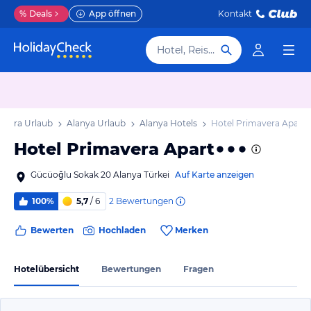
%
Deals
App öffnen
Kontakt
Hotel, Reiseziel
iviera Urlaub
Alanya Urlaub
Alanya Hotels
Hotel Primavera Apart
Hotel Primavera Apart
Gücüoğlu Sokak 20 Alanya Türkei
Auf Karte anzeigen
2
Bewertungen
100%
5,7
/ 6
Bewerten
Hochladen
Merken
Hotelübersicht
Bewertungen
Fragen