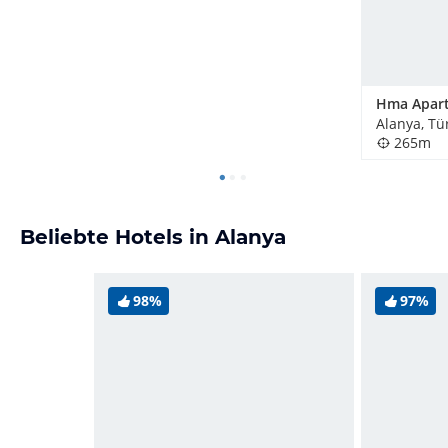
Hma Apart
Alanya, Tü
265m
Beliebte Hotels in Alanya
98%
97%