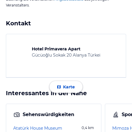
Veranstalters.
Kontakt
Hotel Primavera Apart
Gücüoğlu Sokak 20 Alanya Türkei
Karte
Interessantes in der Nähe
Sehenswürdigkeiten
Spor
Atatürk House Museum
0,4
km
Mimoza 