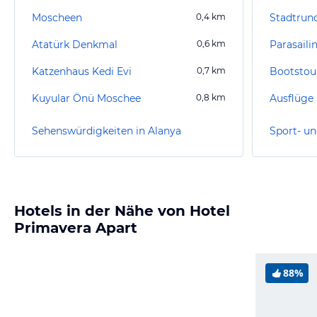
Moscheen
0,4
km
Stadtrund
Atatürk Denkmal
0,6
km
Parasaili
Katzenhaus Kedi Evi
0,7
km
Bootstou
Kuyular Önü Moschee
0,8
km
Ausflüge
Sehenswürdigkeiten in Alanya
Sport- un
Hotels in der Nähe von Hotel
Primavera Apart
88%