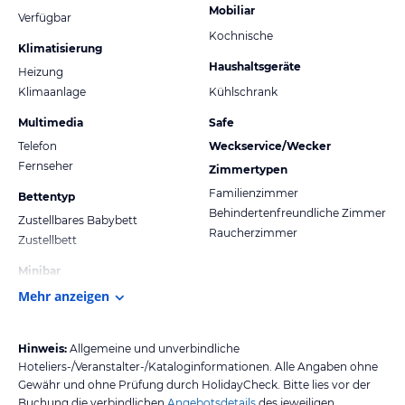
Mobiliar
Verfügbar
Kochnische
Klimatisierung
Haushaltsgeräte
Heizung
Klimaanlage
Kühlschrank
Multimedia
Safe
Telefon
Weckservice/Wecker
Fernseher
Zimmertypen
Familienzimmer
Bettentyp
Behindertenfreundliche Zimmer
Zustellbares Babybett
Raucherzimmer
Zustellbett
Minibar
Mehr anzeigen
Hinweis:
Allgemeine und unverbindliche
Hoteliers-/Veranstalter-/Kataloginformationen. Alle Angaben ohne
Gewähr und ohne Prüfung durch HolidayCheck. Bitte lies vor der
Buchung die verbindlichen
Angebotsdetails
des jeweiligen