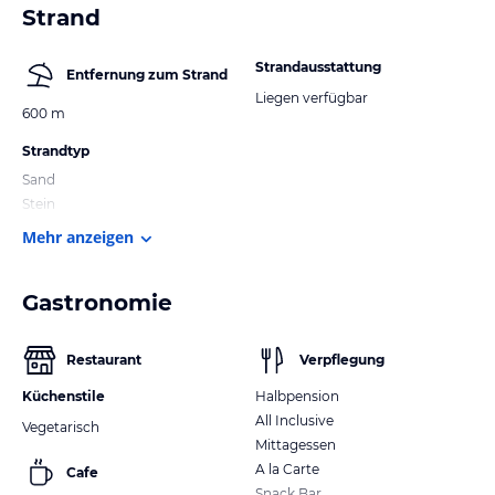
Strand
Strandausstattung
Entfernung zum Strand
Liegen verfügbar
600 m
Strandtyp
Sand
Stein
Mehr anzeigen
Gastronomie
Restaurant
Verpflegung
Küchenstile
Halbpension
All Inclusive
Vegetarisch
Mittagessen
A la Carte
Cafe
Snack Bar