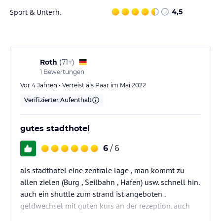
Freizeitmöglichkeiten. Entspannen Sie am Außenpool mit
Sport & Unterh.
4,5
Wasserrutsche oder sonnen Sie sich auf der Sonnenterrasse mit
Liegestühlen und Schirmen. Sportliche Gäste können sich im
Fitnessstudio betätigen oder an Aktivitäten wie Radfahren,
Beachvolleyball und Tischtennis teilnehmen. Es gibt auch ein
Wellnessbereich mit Sauna und Massageanwendungen, in dem Sie
Roth
(
71+
)
sich verwöhnen lassen können. Für Kinder gibt es einen separaten
1
Bewertungen
Kinderpool und einen Spielplatz.
Vor 4 Jahren • Verreist als Paar im Mai 2022
Verifizierter Aufenthalt
Hinweis:
Verfasst von HolidayCheck mit Hilfe von KI. Alle
Angaben ohne Gewähr. Bitte lies vor der Buchung die
verbindlichen
Angebotsdetails
des jeweiligen Veranstalters.
gutes stadthotel
6
/ 6
als stadthotel eine zentrale lage , man kommt zu
allen zielen (Burg , Seilbahn , Hafen) usw. schnell hin.
auch ein shuttle zum strand ist angeboten .
geldwechsel mit guten kurs an der rezeption. auch
mietwagen kann man da bestellen.