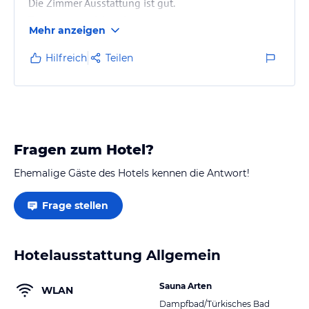
Die Zimmer Ausstattung ist gut.
Terrasse ausreichend.
Mehr anzeigen
Die Klimaanlage und TV sollten erneuert werden.
Hilfreich
Teilen
Fragen zum Hotel?
Ehemalige Gäste des Hotels kennen die Antwort!
Frage stellen
Hotelausstattung Allgemein
Sauna Arten
WLAN
Dampfbad/Türkisches Bad