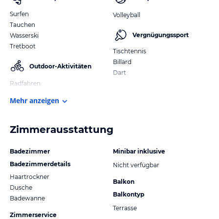
Surfen
Volleyball
Tauchen
Vergnügungssport
Wasserski
Tretboot
Tischtennis
Billard
Outdoor-Aktivitäten
Dart
Radfahren
Mehr anzeigen
Zimmerausstattung
Badezimmer
Minibar inklusive
Badezimmerdetails
Nicht verfügbar
Haartrockner
Balkon
Dusche
Balkontyp
Badewanne
Terrasse
Zimmerservice