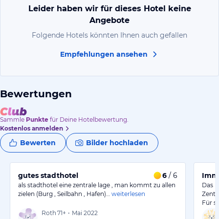
Leider haben wir für dieses Hotel keine
Angebote
Folgende Hotels könnten Ihnen auch gefallen
Empfehlungen ansehen
Bewertungen
Sammle
Punkte
für Deine Hotelbewertung.
Kostenlos anmelden
Bewerten
Bilder hochladen
gutes stadthotel
6
/ 6
Imme
als stadthotel eine zentrale lage , man kommt zu allen
Das H
zielen (Burg , Seilbahn , Hafen)…
weiterlesen
Zentr
Für s
Roth
71+
•
Mai 2022