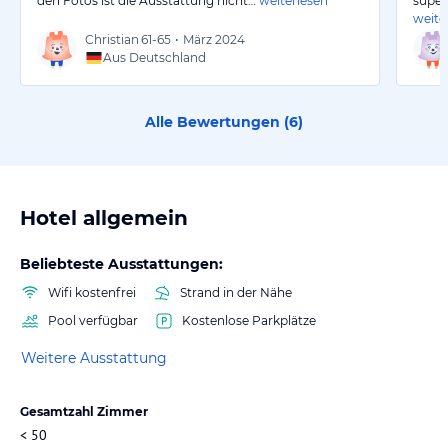
den Fotos ist die Ausstattung nicht…
weiterlesen
super
weite
Christian
61-65
•
März 2024
Aus Deutschland
Alle Bewertungen (
6
)
Hotel allgemein
Beliebteste Ausstattungen:
Wifi kostenfrei
Strand in der Nähe
Pool verfügbar
Kostenlose Parkplätze
Weitere Ausstattung
Gesamtzahl Zimmer
< 50