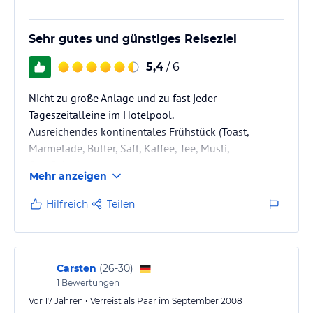
Sehr gutes und günstiges Reiseziel
5,4
/ 6
Nicht zu große Anlage und zu fast jeder
Tageszeitalleine im Hotelpool.
Ausreichendes kontinentales Frühstück (Toast,
Marmelade, Butter, Saft, Kaffee, Tee, Müsli,
Cornflakes).
Mehr anzeigen
Sehr ruhig in Wohngegend gelegen.
Hilfreich
Teilen
Wir waren im Oktober, was sich als sehr gut erwies,
da noch wenige Touristen auf der Insel sind.
Eine Woche war leider zu kurz. Die Taxifahrerin zum
Flughafen meinte, dass 10 Tage Minimum sind. Das
Carsten
(
26-30
)
stimmt!
1
Bewertungen
Man sollte Tagestouren erst vor Ort (Hotelrezeption
Vor 17 Jahren • Verreist als Paar im September 2008