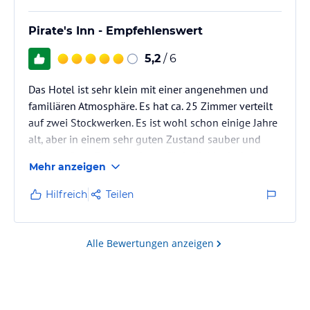
oder kostenloses Inseltelefon im Hotel) buchen…
Pirate's Inn - Empfehlenswert
5,2
/ 6
Das Hotel ist sehr klein mit einer angenehmen und
familiären Atmosphäre. Es hat ca. 25 Zimmer verteilt
auf zwei Stockwerken. Es ist wohl schon einige Jahre
alt, aber in einem sehr guten Zustand sauber und
sehr gepflegt. Es ist geeignet für Individualurlauber,
Mehr anzeigen
die keinen Luxus erwarten. Bei unserer Buchung
hatten war ein "continental" Frühstück mit inbegriffen,
Hilfreich
Teilen
was aber für deutsche Verhältnisse spärlich ist, eben
Continental. Die Gäste waren gemischt von jung bis
alt, Familien und Paare. Davon waren die meisten…
Alle Bewertungen anzeigen