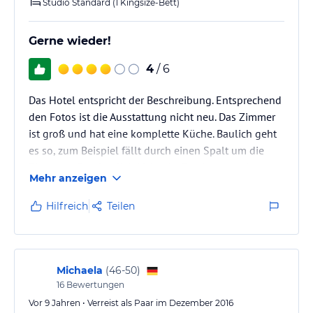
Poolbar, an der verschiedene Erfrischungsgetränke serviert
Studio Standard (1 Kingsize-Bett)
werden.
Gerne wieder!
Hinweis:
Verfasst von HolidayCheck mit Hilfe von KI. Alle
Angaben ohne Gewähr. Bitte lies vor der Buchung die
4
/ 6
verbindlichen
Angebotsdetails
des jeweiligen Veranstalters.
Das Hotel entspricht der Beschreibung. Entsprechend
den Fotos ist die Ausstattung nicht neu. Das Zimmer
ist groß und hat eine komplette Küche. Baulich geht
es so, zum Beispiel fällt durch einen Spalt um die
Eingangstüre deutlich Licht ein. Das hat uns aber
Mehr anzeigen
alles nicht gestört. Schöner Pool mit ausreichend
Liegen. Ein kleines Einkaufscenter ist in 2 Minuten zu
Hilfreich
Teilen
erreichen, Einkaufen, Essen, Take Away. Am Strand
mehrere Lokale, eines sehr gut. Wir waren hier 2 Tage
vor der Kreuzfahrt und haben uns sehr wohl gefühlt.
Michaela
(
46-50
)
16
Bewertungen
Vor 9 Jahren • Verreist als Paar im Dezember 2016