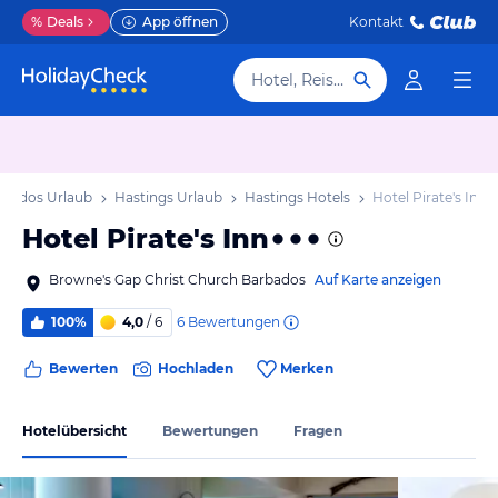
%
Deals
App öffnen
Kontakt
Hotel, Reiseziel
rbados Urlaub
Hastings Urlaub
Hastings Hotels
Hotel Pirate's Inn
Hotel Pirate's Inn
Browne's Gap Christ Church Barbados
Auf Karte anzeigen
6
Bewertungen
100%
4,0
/ 6
Bewerten
Hochladen
Merken
Hotelübersicht
Bewertungen
Fragen