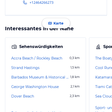
+12464266273
Karte
Interessantes in der Nähe
Sehenswürdigkeiten
Spor
Accra Beach / Rockley Beach
0,3
km
The Boat
Strand Hastings
1,5
km
Barbados Museum & Historical Society
1,8
km
Katamara
George Washington House
2,1
km
Tiami Ca
Dover Beach
2,3
km
Sea Clou
Sport- un