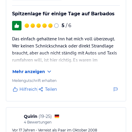
Spitzenlage für einige Tage auf Barbados
5
/ 6
Das einfach gehaltene Inn hat mich voll überzeugt.
Wer keinen Schnickschnack oder direkt Strandlage
braucht, aber auch nicht ständig mit Autos und Taxis
rumfahren will, ist hier richtig. Es waren im
wesentlichen gut erzogene Engländer als Gäste hier.
Mehr anzeigen
Das Zimmer ist sauber und gross, es gleicht einem
Meilengutschrift erhalten
Apartement mit der Möglichkeit zur
Hilfreich
Teilen
Selbstverpflegung; mit Herd, Kühlschrank und
Geschirr. Wifi ist kostenlos und Fernseher mit einigen
Kanälen vorhanden. Alles ist sauber und ruhig. Das
Inn hat eine Bar und die…
Quirin
(
19-25
)
4
Bewertungen
Vor 17 Jahren • Verreist als Paar im Oktober 2008