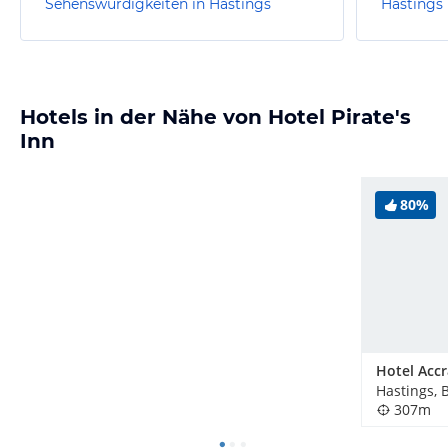
Sehenswürdigkeiten in Hastings
Hastings
Hotels in der Nähe von Hotel Pirate's
Inn
80%
Hotel Acc
Hastings, 
307m