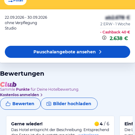
Filter
ab
2.678 €
22.09.2026 - 30.09.2026
ohne Verpflegung
2 ERW • 1 Woche
Studio
- Cashback
40 €
2.638 €
Pauschalangebote
ansehen
Bewertungen
Sammle
Punkte
für Deine Hotelbewertung.
Kostenlos anmelden
Bewerten
Bilder hochladen
Gerne wieder!
4
/ 6
Einf
Das Hotel entspricht der Beschreibung. Entsprechend
Die L