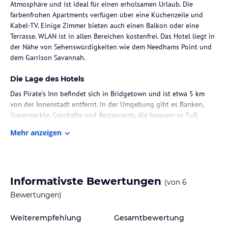
Atmosphäre und ist ideal für einen erholsamen Urlaub. Die
farbenfrohen Apartments verfügen über eine Küchenzeile und
Kabel-TV. Einige Zimmer bieten auch einen Balkon oder eine
Terrasse. WLAN ist in allen Bereichen kostenfrei. Das Hotel liegt in
der Nähe von Sehenswürdigkeiten wie dem Needhams Point und
dem Garrison Savannah.
Die Lage des Hotels
Das Pirate's Inn befindet sich in Bridgetown und ist etwa 5 km
von der Innenstadt entfernt. In der Umgebung gibt es Banken,
Supermärkte, Geschäfte und Restaurants, die bequem zu Fuß
erreichbar sind. Der Accra-Strand ist nur 500 m entfernt. Die Lage
Mehr anzeigen
des Hotels bietet eine gute Anbindung an öffentliche
Verkehrsmittel, mit einer Bushaltestelle direkt vor der Tür. Von hier
aus können Sie in nur 15 Minuten ins touristische Zentrum
gelangen und Orte wie den Pferdemarkt oder das Nachtleben
besuchen.
Informativste Bewertungen
(von
6
Bewertungen)
Zimmer / Unterbringung im Hotel
Das Pirate's Inn verfügt über 21 Studios und 22 Doppelzimmer, die
Weiterempfehlung
Gesamtbewertung
alle einladend und komfortabel eingerichtet sind. Jedes Zimmer