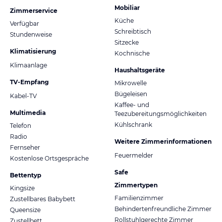
Mobiliar
Zimmerservice
Küche
Verfügbar
Schreibtisch
Stundenweise
Sitzecke
Klimatisierung
Kochnische
Klimaanlage
Haushaltsgeräte
TV-Empfang
Mikrowelle
Bügeleisen
Kabel-TV
Kaffee- und
Multimedia
Teezubereitungsmöglichkeiten
Kühlschrank
Telefon
Radio
Weitere Zimmerinformationen
Fernseher
Feuermelder
Kostenlose Ortsgespräche
Safe
Bettentyp
Zimmertypen
Kingsize
Familienzimmer
Zustellbares Babybett
Behindertenfreundliche Zimmer
Queensize
Rollstuhlgerechte Zimmer
Zustellbett