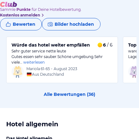
Sammle
Punkte
für Deine Hotelbewertung.
Kostenlos anmelden
Bewerten
Bilder hochladen
Würde das hotel weiter empfällen
6
/ 6
Top!
Sehr guter service nette leute
waren
Gutes essen sehr sauber.Schöne umgebung.Sehr
Lage 
viele…
weiterlesen
Mariola
61-65
•
August 2023
Aus Deutschland
Alle Bewertungen (
36
)
Hotel allgemein
Das Hotel allgemein