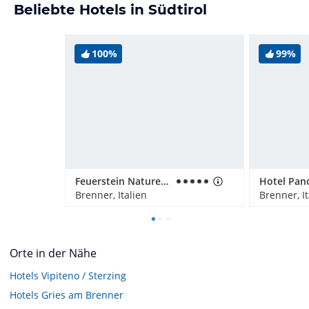
Beliebte Hotels in Südtirol
100%
99%
Feuerstein Nature Family Resort
Hotel Pan
Brenner, Italien
Brenner, It
Orte in der Nähe
Hotels
Vipiteno / Sterzing
Hotels
Gries am Brenner