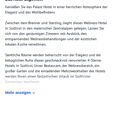
Genießen Sie das Palast-Hotel in einer herrlichen Atmosphäre der
Eleganz und des Wohlbefindens
Zwischen dem Brenner und Sterzing, lieght dieses Wellness-Hotel
in Südtirol in den malerischen Zentralalpen gelegen. Lassen Sie
sich von den geräumigen Zimmern mit Ausblick, den
entspannenden Wellnessbehandlungen und der köstlichen
lokalen Küche verwöhnen.
Sämtliche Räume werden beherrscht von der Eleganz und der
behaglichen Ruhe dieses geschmackvoll renovierten 4-Sterne-
Hotels in Südtirol. Unser Restaurant, der Wellnessbereich, ein
großer Garten und die einladenden Mehrzweckhallen des Hotels
werden Ihnen einen fantastischen Urlaub im Südtiroler
Die Lage des Hotels
Mehr anzeigen
Hotel in Gossensass (1098 m), in einem idyllischen Dorf im Süden
Tirols in der Nähe von Sterzing und an der Grenze zu Österreich,
genießt das Palast Wellness Hotel eine wunderschöne Lage für