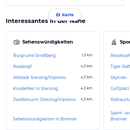
Karte
Interessantes in der Nähe
Sehenswürdigkeiten
Spor
Burgruine Straßberg
1,5
km
Rosskopf
Rosskopf
4,3
km
Tiger Raf
Altstadt Sterzing/Vipiteno
4,3
km
Skytrek -
Knödelfest in Sterzing
4,5
km
Golfplatz
Zwölferturm Sterzing/Vipiteno
4,5
km
Ridnaunt
Sport- un
Sehenswürdigkeiten in Brenner
Brenner