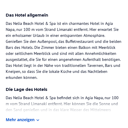
Das Hotel allgemein
Das Nelia Beach Hotel & Spa ist ein charmantes Hotel in Agia
Napa, nur 100 m vom Strand Limanaki entfernt. Hier erwartet Sie
ein erholsamer Urlaub in einer entspannten Atmosphäre.
Genießen Sie den Außenpool, das Buffetrestaurant und die beiden
Bars des Hotels. Die Zimmer bieten einen Balkon mit Meerblick
oder seitlichem Meerblick und sind mit allen Annehmlichkeiten
ausgestattet, die Sie für einen angenehmen Aufenthalt benötigen.
Das Hotel liegt in der Nähe von traditionellen Tavernen, Bars und
Kneipen, so dass Sie die lokale Küche und das Nachtleben
erkunden können.
Die Lage des Hotels
Das Nelia Beach Hotel & Spa befindet sich in Agia Napa, nur 100
m vom Strand Limanaki entfernt. Hier können Sie die Sonne und
den Sand genießen und in das klare Wasser des Mittelmeers
eintauchen. Das Hotel liegt auch in der Nähe des Strandes Fig Tree
Mehr anzeigen
Bay und der Stadt Protaras. In der Umgebung gibt es zahlreiche
Einkaufsmöglichkeiten, Restaurants und