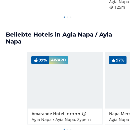
Agia Napa 
125m
Beliebte Hotels in Agia Napa / Ayia
Napa
99%
97%
AWARD
Amarande Hotel
Agia Napa / Ayia Napa, Zypern
Agia Napa 