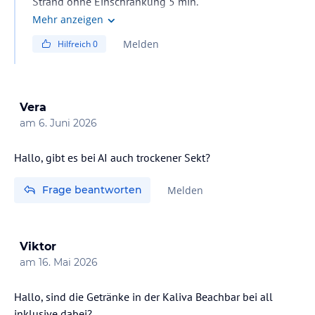
Strand ohne Einschränkung 5 min.
Es ist ein Sandstrand der flach hinein geht.
Mehr anzeigen
Cocktailsgibt es auch,ich selbst habe aber keine
Melden
Hilfreich
0
konsumiert.Der Liegenbereich im Hotel beim Pool ist
etwas eng.Aber es gibt auch eine Sonnenterasse da hat
man Blick zum Meer und
der Liegenabstand ist größer.
Vera
am
6. Juni 2026
Hallo, gibt es bei AI auch trockener Sekt?
Frage beantworten
Melden
Viktor
am
16. Mai 2026
Hallo, sind die Getränke in der Kaliva Beachbar bei all
inklusive dabei?