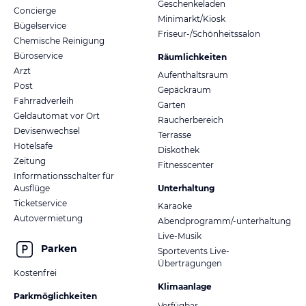
Geschenkeladen
Concierge
Minimarkt/Kiosk
Bügelservice
Friseur-/Schönheitssalon
Chemische Reinigung
Büroservice
Räumlichkeiten
Arzt
Aufenthaltsraum
Post
Gepäckraum
Fahrradverleih
Garten
Geldautomat vor Ort
Raucherbereich
Devisenwechsel
Terrasse
Hotelsafe
Diskothek
Zeitung
Fitnesscenter
Informationsschalter für
Ausflüge
Unterhaltung
Ticketservice
Karaoke
Autovermietung
Abendprogramm/-unterhaltung
Live-Musik
Parken
Sportevents Live-
Übertragungen
Kostenfrei
Klimaanlage
Parkmöglichkeiten
Verfügbar