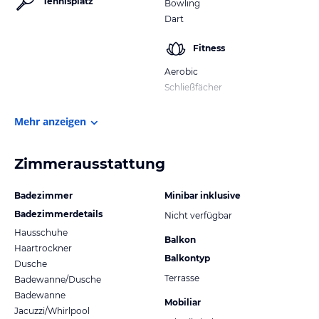
Tennisplatz
Bowling
Dart
Fitness
Aerobic
Schließfächer
Mehr anzeigen
Zimmerausstattung
Badezimmer
Minibar inklusive
Badezimmerdetails
Nicht verfügbar
Hausschuhe
Balkon
Haartrockner
Balkontyp
Dusche
Terrasse
Badewanne/Dusche
Badewanne
Mobiliar
Jacuzzi/Whirlpool