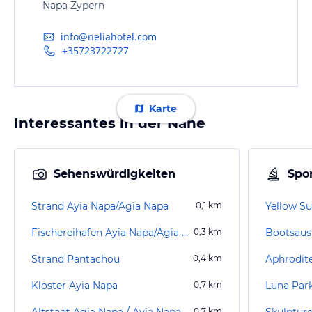
Napa Zypern
info@neliahotel.com
+35723722727
Karte
Interessantes in der Nähe
Sehenswürdigkeiten
Spor
Strand Ayia Napa/Agia Napa
0,1
km
Yellow S
Fischereihafen Ayia Napa/Agia Napa
0,3
km
Bootsaus
Strand Pantachou
0,4
km
Aphrodite
Kloster Ayia Napa
0,7
km
Luna Par
Altstadt Agia Napa / Ayia Napa
0,7
km
Skulptur