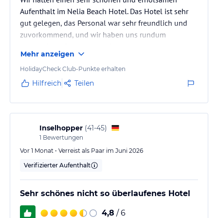
Aufenthalt im Nelia Beach Hotel. Das Hotel ist sehr
gut gelegen, das Personal war sehr freundlich und
zuvorkommend, und wir haben uns rundum
wohlgefühlt. Besonders gefallen haben uns die
Mehr anzeigen
Sauberkeit, der Strand und das gute Essen.
HolidayCheck Club-Punkte erhalten
Hilfreich
Teilen
Inselhopper
(
41-45
)
1
Bewertungen
Vor 1 Monat • Verreist als Paar im Juni 2026
Verifizierter Aufenthalt
Sehr schönes nicht so überlaufenes Hotel
4,8
/ 6