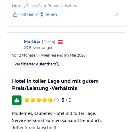
erwerben kann.
HolidayCheck Club-Punkte erhalten
Hilfreich
Teilen
Martina
(
41-45
)
23
Bewertungen
Vor 2 Monaten • Alleinreisend im Mai 2026
Verifizierter Aufenthalt
Hotel in toller Lage und mit gutem
Preis/Leistung -Verhältnis
5
/ 6
Modernes, sauberes Hotel mit toller Lage.
Servicepersonal aufmerksam.und freundlich.
Toller Strandabschnitt