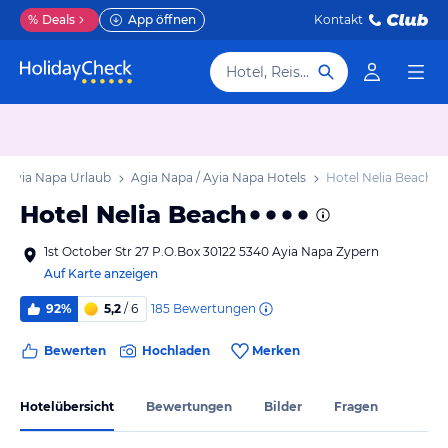
%
Deals
App öffnen
Kontakt
Hotel, Reiseziel
/ Ayia Napa Urlaub
Agia Napa / Ayia Napa Hotels
Hotel Nelia Beach
Hotel Nelia Beach
1st October Str 27 P.O.Box 30122 5340 Ayia Napa Zypern
Auf Karte anzeigen
185
Bewertungen
92%
5,2
/ 6
Bewerten
Hochladen
Merken
Hotelübersicht
Bewertungen
Bilder
Fragen