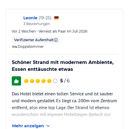
Sport und Unterhaltung
Das Nelia Beach Hotel & Spa bietet eine Vielzahl von
Leonie
(
19-25
)
Freizeitmöglichkeiten für seine Gäste. Entspannen Sie am
3
Bewertungen
Außenpool des Hotels oder genießen Sie die Sonne auf der
Vor 2 Wochen • Verreist als Paar im Juli 2026
Liegewiese. Das Hotel verfügt auch über einen Kinderspielplatz
Verifizierter Aufenthalt
und einen separaten Kinderpool für junge Gäste. In der
Umgebung können Sie verschiedene Wassersportarten
Doppelzimmer
ausprobieren oder die historischen Stätten der Umgebung
erkunden. Kostenlose Privatparkplätze stehen am Hotel zur
Schöner Strand mit modernem Ambiente,
Verfügung.
Essen enttäuschte etwas
Hinweis:
Verfasst von HolidayCheck mit Hilfe von KI. Alle
5
/ 6
Angaben ohne Gewähr. Bitte lies vor der Buchung die
verbindlichen
Angebotsdetails
des jeweiligen Veranstalters.
Das Hotel bietet einen tollen Service und ist sauber
und modern gestaltet. Es liegt ca. 200m vom Zentrum
entfernt, also eine top Lage. Der Strand ist ebenso
wunderschön mit eigenen Hotelliegen (jedoch nur
die hintere Reihe) und eigener Bar. Tickets gibt es nur
Mehr anzeigen
begrenzt, welche man ab 08:00 Uhr an der Rezeption