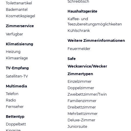
Schreibtisch
Toilettenartikel
Bademantel
Haushaltsgeräte
Kosmetikspiegel
Kaffee- und
Teezubereitungsmöglichkeiten
Zimmerservice
Kühlschrank
Verfügbar
Weitere Zimmerinformationen
Klimatisierung
Feuermelder
Heizung
Klimaanlage
Safe
Weckservice/Wecker
TV-Empfang
Zimmertypen
Satelliten-TV
Einzelzimmer
Multimedia
Doppelzimmer
Telefon
Zweibettzimmer/Twin
Radio
Familienzimmer
Fernseher
Dreibettzimmer
Mehrbettzimmer
Bettentyp
Deluxe-Zimmer
Doppelbett
Juniorsuite
Kingsize