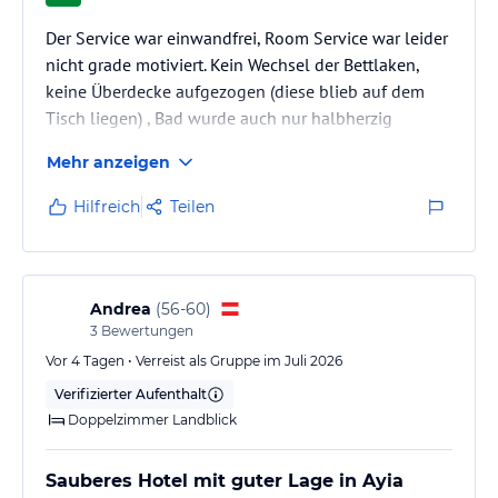
Der Service war einwandfrei, Room Service war leider
nicht grade motiviert. Kein Wechsel der Bettlaken,
keine Überdecke aufgezogen (diese blieb auf dem
Tisch liegen) , Bad wurde auch nur halbherzig
gesäubert. Das Essen war ok, leider wenig
Mehr anzeigen
abwechslungsreich. Getränkeangebot bei all in leider
auch überschaubar. Dafür eine sehr gepflegte Anlage,
Hilfreich
Teilen
Gym und Wellness Bereich, kostenloses Parken für
Leihwagen oder Quads etc.. Zimmerupgrade vor Ort
gegen Aufpreis buchbar - Sideview mit large balcony
lohnt sich wirklich ,…
Andrea
(
56-60
)
3
Bewertungen
Vor 4 Tagen • Verreist als Gruppe im Juli 2026
Verifizierter Aufenthalt
Doppelzimmer Landblick
Sauberes Hotel mit guter Lage in Ayia