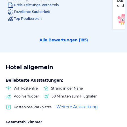
Das H
Preis-Leistungs-Verhältnis
und m
Exzellente Sauberkeit
Top Poolbereich
Alle Bewertungen (
185
)
Hotel allgemein
Beliebteste Ausstattungen:
Wifi kostenfrei
Strand in der Nähe
Pool verfügbar
50 Minuten zum Flughafen
Weitere Ausstattung
Kostenlose Parkplätze
Gesamtzahl Zimmer