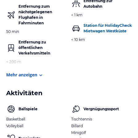
Entfernung zur
Entfernung zum
Autobahn
nächstgelegenen
< 1 km
Flughafen in
Fahrminuten
Station für HolidayCheck
Mietwagen Westküste
50 min
< 10 km
Entfernung zu
öffentlichen
Verkehrsmitteln
< 200 m
Mehr anzeigen
Aktivitäten
Ballspiele
Vergnügungssport
Basketball
Tischtennis
Volleyball
Billard
Minigolf