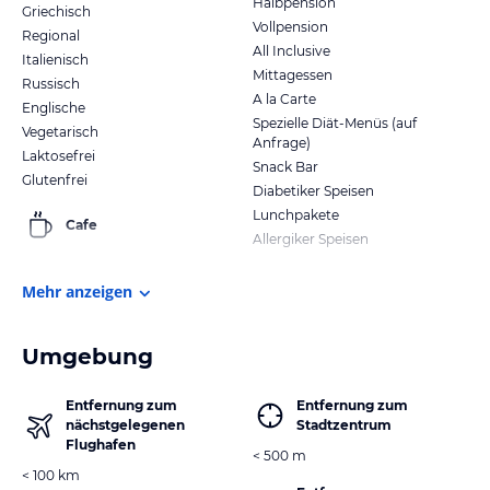
Halbpension
Griechisch
Vollpension
Regional
All Inclusive
Italienisch
Mittagessen
Russisch
A la Carte
Englische
Spezielle Diät-Menüs (auf
Vegetarisch
Anfrage)
Laktosefrei
Snack Bar
Glutenfrei
Diabetiker Speisen
Lunchpakete
Cafe
Allergiker Speisen
Mehr anzeigen
Umgebung
Entfernung zum
Entfernung zum
nächstgelegenen
Stadtzentrum
Flughafen
< 500 m
< 100 km