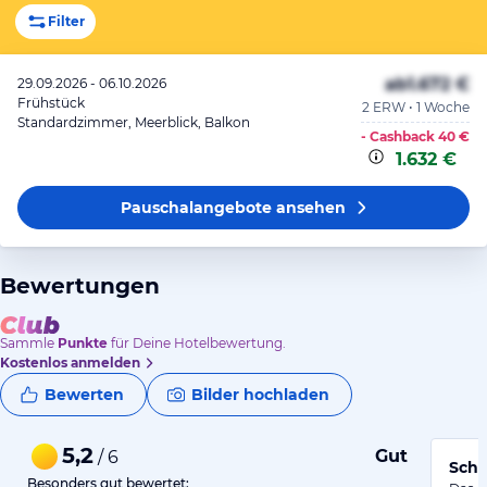
Filter
ab
1.672 €
29.09.2026 - 06.10.2026
Frühstück
2 ERW • 1 Woche
Standardzimmer, Meerblick, Balkon
- Cashback
40 €
1.632 €
Pauschalangebote
ansehen
Bewertungen
Sammle
Punkte
für Deine Hotelbewertung.
Kostenlos anmelden
Bewerten
Bilder hochladen
5,2
Gut
/ 6
Schö
Besonders gut bewertet: