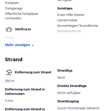
Parkplatz
Parkgarage
Sonstiges
Öffentliche Parkplätze
Erste-Hilfe-Kasten
vorhanden
Gartenmöbel
Sonnenliegen/ Strandkörbe
Wellness
Sonnenschirme
Sauna
Mehr anzeigen
Strand
Strandtyp
Entfernung zum Strand
Sand
250 m
Direkte Strandlage
Entfernung zum Strand in
Nicht verfügbar
Gehminuten
3 min
Strandzugang
Durch Promenade Getrennt
Entfernung zum Strand in