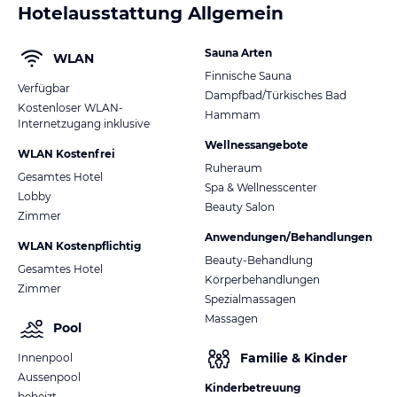
Hotelausstattung Allgemein
Sauna Arten
WLAN
Finnische Sauna
Verfügbar
Dampfbad/Türkisches Bad
Kostenloser WLAN-
Hammam
Internetzugang inklusive
Wellnessangebote
WLAN Kostenfrei
Ruheraum
Gesamtes Hotel
Spa & Wellnesscenter
Lobby
Beauty Salon
Zimmer
Anwendungen/Behandlungen
WLAN Kostenpflichtig
Beauty-Behandlung
Gesamtes Hotel
Körperbehandlungen
Zimmer
Spezialmassagen
Massagen
Pool
Familie & Kinder
Innenpool
Aussenpool
Kinderbetreuung
beheizt