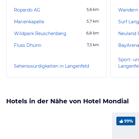
Ropardo AG
5,6
km
Wandern 
Marienkapelle
5,7
km
Surf Lang
Wildpark Reuschenberg
6,8
km
Neuland 
Fluss Dhünn
7,3
km
BayArena
Sport- un
Sehenswürdigkeiten in Langenfeld
Langenfe
Hotels in der Nähe von Hotel Mondial
99%