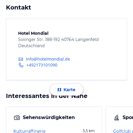
Kontakt
Hotel Mondial
Solinger Str. 188-192 40764 Langenfeld
Deutschland
info@hotelmondial.de
+492173101090
Karte
Interessantes in der Nähe
Sehenswürdigkeiten
Spor
Kulturraffinerie
5,5
km
Golfclub 