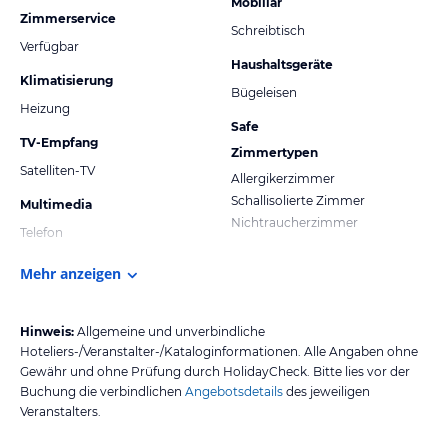
Mobiliar
Zimmerservice
Schreibtisch
Verfügbar
Haushaltsgeräte
Klimatisierung
Bügeleisen
Heizung
Safe
TV-Empfang
Zimmertypen
Satelliten-TV
Allergikerzimmer
Schallisolierte Zimmer
Multimedia
Nichtraucherzimmer
Telefon
Mehr anzeigen
Hinweis:
Allgemeine und unverbindliche
Hoteliers-/Veranstalter-/Kataloginformationen. Alle Angaben ohne
Gewähr und ohne Prüfung durch HolidayCheck. Bitte lies vor der
Buchung die verbindlichen
Angebotsdetails
des jeweiligen
Veranstalters.