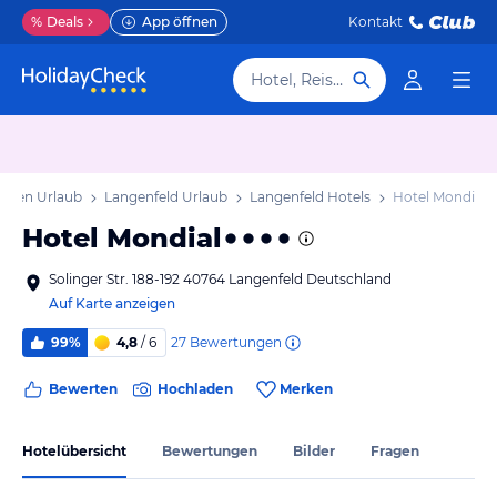
%
Deals
App öffnen
Kontakt
Hotel, Reiseziel
falen Urlaub
Langenfeld Urlaub
Langenfeld Hotels
Hotel Mondial
Hotel Mondial
Solinger Str. 188-192 40764 Langenfeld Deutschland
Auf Karte anzeigen
27
Bewertungen
99%
4,8
/ 6
Bewerten
Hochladen
Merken
Hotelübersicht
Bewertungen
Bilder
Fragen