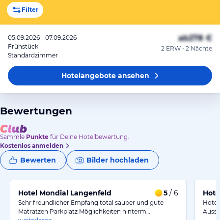
Filter
ab
278 €
05.09.2026 - 07.09.2026
Frühstück
2 ERW • 2 Nächte
Standardzimmer
Hotelangebote
ansehen
Bewertungen
Sammle
Punkte
für Deine Hotelbewertung.
Kostenlos anmelden
Bewerten
Bilder hochladen
Hotel Mondial Langenfeld
5
/ 6
Hotel
Sehr freundlicher Empfang total sauber und gute
Hotel
Matratzen Parkplatz Möglichkeiten hinterm…
Ausst