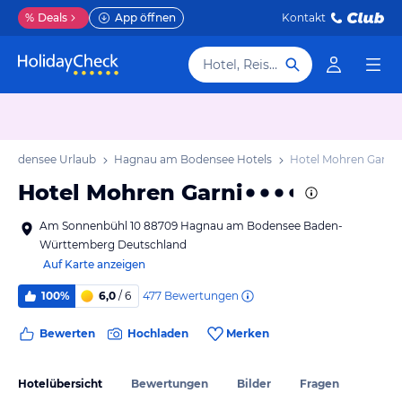
%
Deals
App öffnen
Kontakt
Hotel, Reiseziel
 Bodensee Urlaub
Hagnau am Bodensee Hotels
Hotel Mohren Garni
Hotel Mohren Garni
Am Sonnenbühl 10 88709 Hagnau am Bodensee Baden-
Württemberg Deutschland
Auf Karte anzeigen
477
Bewertungen
100%
6,0
/ 6
Bewerten
Hochladen
Merken
Hotelübersicht
Bewertungen
Bilder
Fragen