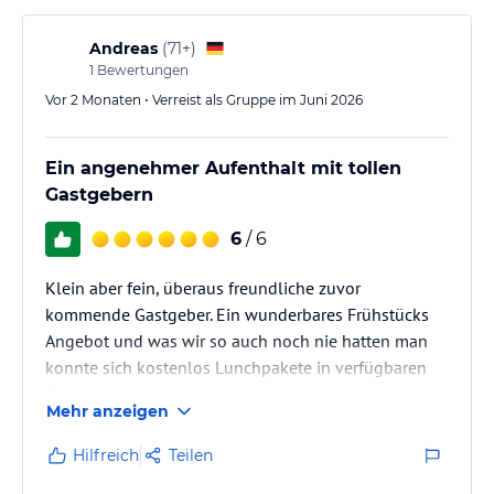
Andreas
(
71+
)
1
Bewertungen
Vor 2 Monaten • Verreist als Gruppe im Juni 2026
Ein angenehmer Aufenthalt mit tollen
Gastgebern
6
/ 6
Klein aber fein, überaus freundliche zuvor
kommende Gastgeber. Ein wunderbares Frühstücks
Angebot und was wir so auch noch nie hatten man
konnte sich kostenlos Lunchpakete in verfügbaren
Tüten miznehmen. Dann gab es auch detailierte
Mehr anzeigen
Ausflugs Tips mit Fahrplänen usw. Für uns besonders
nützlich weil wir mit einer älteren Dame mit Rolllator
Hilfreich
Teilen
unterwegs waren.