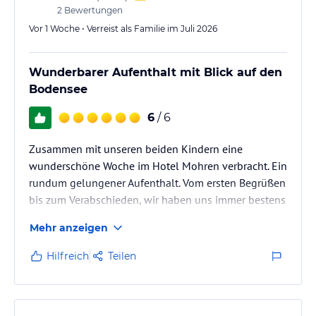
2
Bewertungen
Schiffs-/und Buszeiten. Alle Theaterkarten, Weinprobekarten und
sonstige Bususflüge kann man direkt im Hotel bestellen. Das
Vor 1 Woche • Verreist als Familie im Juli 2026
Besitzerehepaar gibt immer Ratschläge und hat besondere Tips
aus der Region, die in keinem Reiseführer stehen.
Wunderbarer Aufenthalt mit Blick auf den
Hinweis:
Bodensee
Allgemeine und unverbindliche
Hoteliers-/Veranstalter-/Kataloginformationen. Alle Angaben
ohne Gewähr und ohne Prüfung durch HolidayCheck. Bitte
6
/ 6
lies vor der Buchung die verbindlichen
Angebotsdetails
des
jeweiligen Veranstalters.
Zusammen mit unseren beiden Kindern eine
wunderschöne Woche im Hotel Mohren verbracht. Ein
rundum gelungener Aufenthalt. Vom ersten Begrüßen
bis zum Verabschieden, wir haben uns immer bestens
aufgehoben gefühlt. Beide Inhaber des Hotels sehr
Mehr anzeigen
professionell, familiär, einfach fantastisch. Wir hatten
ein sehr sauberes und großes Familienzimmer.
Hilfreich
Teilen
Wunderbar mit Blick auf den Bodensee.