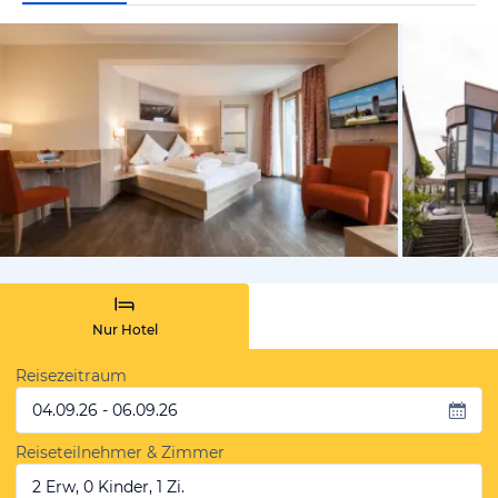
vom Hoteli
Nur Hotel
Reisezeitraum
04.09.26 - 06.09.26
Reiseteilnehmer & Zimmer
2 Erw, 0 Kinder, 1 Zi.