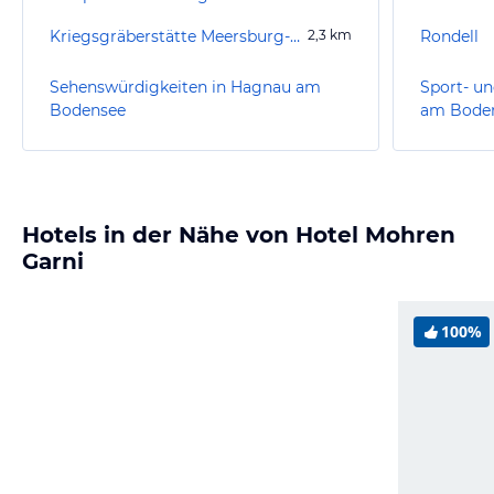
Kriegsgräberstätte Meersburg-Lerchenberg
2,3
km
Rondell
Sehenswürdigkeiten in Hagnau am
Sport- un
Bodensee
am Bode
Hotels in der Nähe von Hotel Mohren
Garni
100%