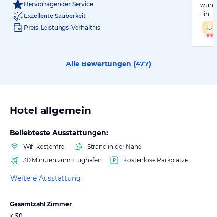
Hervorragender Service
wunde
Ein…
Exzellente Sauberkeit
Preis-Leistungs-Verhältnis
Alle Bewertungen (
477
)
Hotel allgemein
Beliebteste Ausstattungen:
Wifi kostenfrei
Strand in der Nähe
30 Minuten zum Flughafen
Kostenlose Parkplätze
Weitere Ausstattung
Gesamtzahl Zimmer
< 50