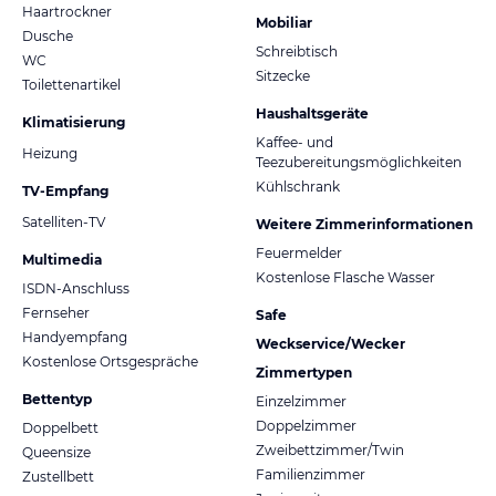
Haartrockner
Mobiliar
Dusche
Schreibtisch
WC
Sitzecke
Toilettenartikel
Haushaltsgeräte
Klimatisierung
Kaffee- und
Heizung
Teezubereitungsmöglichkeiten
Kühlschrank
TV-Empfang
Satelliten-TV
Weitere Zimmerinformationen
Feuermelder
Multimedia
Kostenlose Flasche Wasser
ISDN-Anschluss
Fernseher
Safe
Handyempfang
Weckservice/Wecker
Kostenlose Ortsgespräche
Zimmertypen
Bettentyp
Einzelzimmer
Doppelzimmer
Doppelbett
Zweibettzimmer/Twin
Queensize
Familienzimmer
Zustellbett