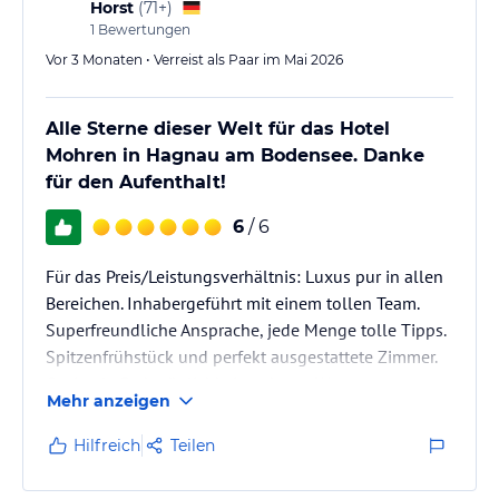
Horst
(
71+
)
1
Bewertungen
Vor 3 Monaten • Verreist als Paar im Mai 2026
Alle Sterne dieser Welt für das Hotel
Mohren in Hagnau am Bodensee. Danke
für den Aufenthalt!
6
/ 6
Für das Preis/Leistungsverhältnis: Luxus pur in allen
Bereichen. Inhabergeführt mit einem tollen Team.
Superfreundliche Ansprache, jede Menge tolle Tipps.
Spitzenfrühstück und perfekt ausgestattete Zimmer.
Optimale Parkmöglichkeiten, kurze Wege zu
Mehr anzeigen
Lokalitäten und zum Bus. Überragend auch der
zusätzliche Außenfahrstuhl für Gäste. Hochwertige
Hilfreich
Teilen
Matratzen für einen rundum erholsamen Urlaub.