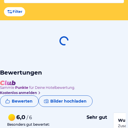
Filter
Bewertungen
Sammle
Punkte
für Deine Hotelbewertung.
Kostenlos anmelden
Bewerten
Bilder hochladen
6,0
Sehr gut
/ 6
Wund
Besonders gut bewertet:
Zusam