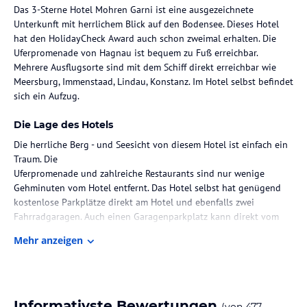
Das 3-Sterne Hotel Mohren Garni ist eine ausgezeichnete
Unterkunft mit herrlichem Blick auf den Bodensee. Dieses Hotel
hat den HolidayCheck Award auch schon zweimal erhalten. Die
Uferpromenade von Hagnau ist bequem zu Fuß erreichbar.
Mehrere Ausflugsorte sind mit dem Schiff direkt erreichbar wie
Meersburg, Immenstaad, Lindau, Konstanz. Im Hotel selbst befindet
sich ein Aufzug.
Die Lage des Hotels
Die herrliche Berg - und Seesicht von diesem Hotel ist einfach ein
Traum. Die
Uferpromenade und zahlreiche Restaurants sind nur wenige
Gehminuten vom Hotel entfernt. Das Hotel selbst hat genügend
kostenlose Parkplätze direkt am Hotel und ebenfalls zwei
Fahrradgaragen. Auch einen Garagenparkplatz kann direkt vom
Hotelgast dazu gebucht werden.
Mehr anzeigen
Zimmer / Unterbringung im Hotel
Erholen Sie sich in den einladend eingerichteten Zimmern (
Komfort-Doppelzimmer, Familienzimmer, Appartement oder Suiten)
Informativste Bewertungen
(von
477