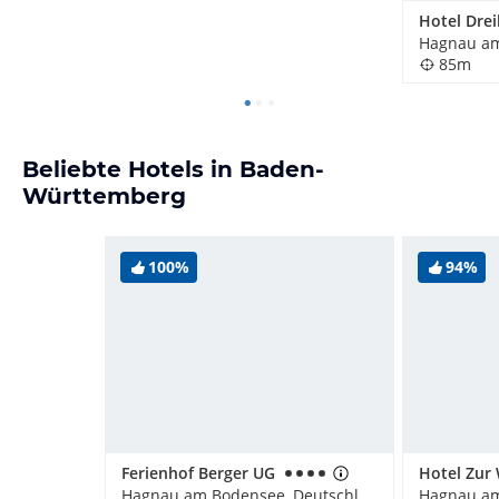
Hotel Drei
85m
Beliebte Hotels in Baden-
Württemberg
100%
94%
Ferienhof Berger UG
Hagnau am Bodensee, Deutschland