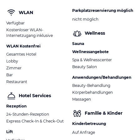
Parkplatzreservierung möglich
WLAN
nicht möglich
Verfügbar
Kostenloser WLAN-
Wellness
Internetzugang inklusive
Sauna
WLAN Kostenfrei
Wellnessangebote
Gesamtes Hotel
Spa & Wellnesscenter
Lobby
Beauty Salon
Zimmer
Bar
Anwendungen/Behandlungen
Restaurant
Beauty-Behandlung
Körperbehandlungen
Hotel Services
Massagen
Rezeption
Familie & Kinder
24-Stunden-Rezeption
Express Check-In & Check-Out
Kinderbetreuung
Lift
Auf Anfrage