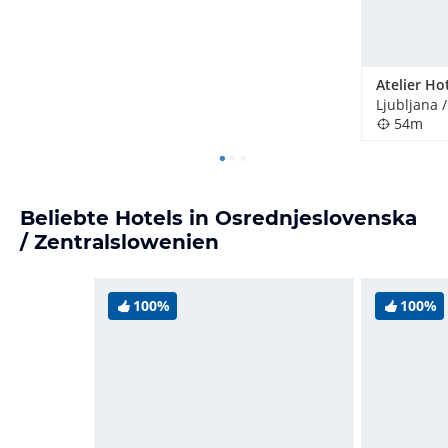
Atelier Ho
Ljubljana 
54m
Beliebte Hotels in Osrednjeslovenska
/ Zentralslowenien
100%
100%