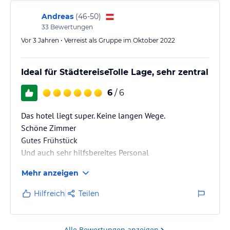
Andreas
(
46-50
)
33
Bewertungen
Vor 3 Jahren • Verreist als Gruppe im Oktober 2022
Ideal für StädtereiseTolle Lage, sehr zentral
6
/ 6
Das hotel liegt super. Keine langen Wege.
Schöne Zimmer
Gutes Frühstück
Und auch sehr hilfsbereites Personal
Mehr anzeigen
Kann ich mit gutem Gewissen weiterempfehlen!
Hilfreich
Teilen
Alle Bewertungen anzeigen