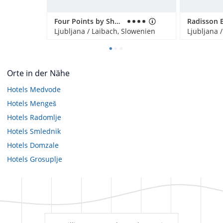
Four Points by Sheraton Hotel Ljubljana Mons
Ljubljana / Laibach, Slowenien
Ljubljana 
Orte in der Nähe
Hotels
Medvode
Hotels
Mengeš
Hotels
Radomlje
Hotels
Smlednik
Hotels
Domzale
Hotels
Grosuplje