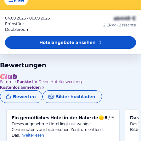
Filter
ab
449 €
04.09.2026 - 06.09.2026
Frühstück
2 ERW • 2 Nächte
Doubleroom
Hotelangebote
ansehen
Bewertungen
Sammle
Punkte
für Deine Hotelbewertung.
Kostenlos anmelden
Bewerten
Bilder hochladen
Ein gemütliches Hotel in der Nähe des Zentrums
6
/ 6
Das 
Dieses angenehme Hotel liegt nur wenige
Das Z
Gehminuten vom historischen Zentrum entfernt.
Bilder
Das…
weiterlesen