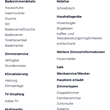
Badezimmerdetails
Mobiliar
Hausschuhe
Schreibtisch
Haartrockner
Haushaltsgeräte
Dusche
Hosenbügler
WC
Bügeleisen
Badewanne/Dusche
Kaffee- und
Badewanne
Teezubereitungsmöglichkeiten
Toilettenartikel
Kühlschrank
Bademantel
Weitere Zimmerinformationen
Zimmerservice
Feuermelder
Verfügbar
Stundenweise
Safe
Weckservice/Wecker
Klimatisierung
Haustiere erlaubt
Heizung
Klimaanlage
Zimmertypen
Doppelzimmer
TV-Empfang
Familienzimmer
Kabel-TV
Juniorsuite
Superior
Multimedia