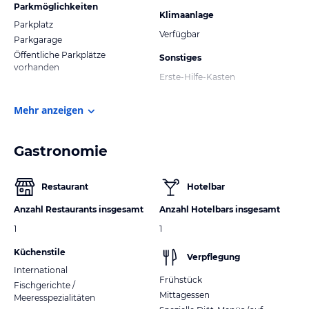
Parkmöglichkeiten
Klimaanlage
Parkplatz
Verfügbar
Parkgarage
Öffentliche Parkplätze
Sonstiges
vorhanden
Erste-Hilfe-Kasten
Mehr anzeigen
Gastronomie
Restaurant
Hotelbar
Anzahl Restaurants insgesamt
Anzahl Hotelbars insgesamt
1
1
Küchenstile
Verpflegung
International
Frühstück
Fischgerichte /
Mittagessen
Meeresspezialitäten