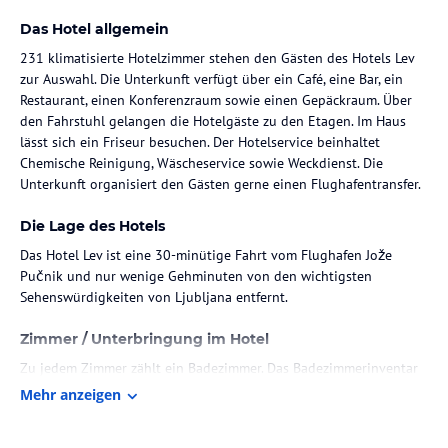
Das Hotel allgemein
231 klimatisierte Hotelzimmer stehen den Gästen des Hotels Lev
zur Auswahl. Die Unterkunft verfügt über ein Café, eine Bar, ein
Restaurant, einen Konferenzraum sowie einen Gepäckraum. Über
den Fahrstuhl gelangen die Hotelgäste zu den Etagen. Im Haus
lässt sich ein Friseur besuchen. Der Hotelservice beinhaltet
Chemische Reinigung, Wäscheservice sowie Weckdienst. Die
Unterkunft organisiert den Gästen gerne einen Flughafentransfer.
Die Lage des Hotels
Das Hotel Lev ist eine 30-minütige Fahrt vom Flughafen Jože
Pučnik und nur wenige Gehminuten von den wichtigsten
Sehenswürdigkeiten von Ljubljana entfernt.
Zimmer / Unterbringung im Hotel
Zu jedem Zimmer zählt ein Badezimmer. Das Badezimmerinventar
offeriert Bademantel, Haartrockner, Toilettenartikel und
Mehr anzeigen
Hausschuhe. Die bequeme Sitzecke gehört auch dazu. In jedem
Zimmer finden sich ein Safe und ein Schreibtisch. Die Einrichtung