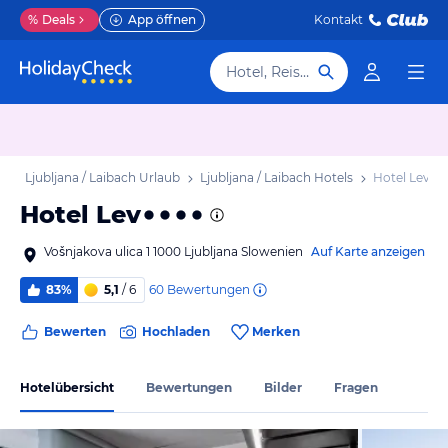
%
Deals
App öffnen
Kontakt
Hotel, Reiseziel
b
Ljubljana / Laibach Urlaub
Ljubljana / Laibach Hotels
Hotel Lev
Hotel Lev
Vošnjakova ulica 1 1000 Ljubljana Slowenien
Auf Karte anzeigen
60
Bewertungen
83%
5,1
/ 6
Bewerten
Hochladen
Merken
Hotelübersicht
Bewertungen
Bilder
Fragen