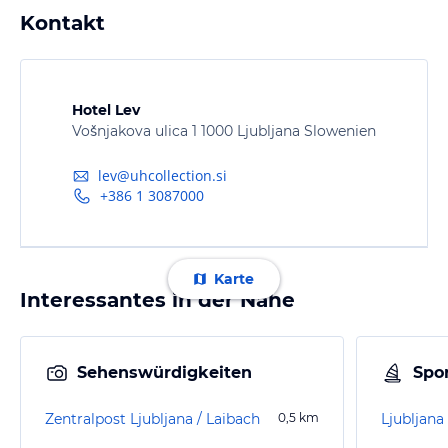
Kontakt
Hotel Lev
Vošnjakova ulica 1 1000 Ljubljana Slowenien
lev@uhcollection.si
+386 1 3087000
Karte
Interessantes in der Nähe
Sehenswürdigkeiten
Spor
Zentralpost Ljubljana / Laibach
0,5
km
Ljubljan