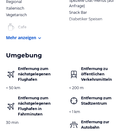
Spezielle Diät-Menüs (auf
Regional
Anfrage)
Italienisch
Snack Bar
Vegetarisch
Diabetiker Speisen
Cafe
Mehr anzeigen
Umgebung
Entfernung zum
Entfernung zu
nächstgelegenen
öffentlichen
Flughafen
Verkehrsmitteln
< 50 km
< 200 m
Entfernung zum
Entfernung zum
nächstgelegenen
Stadtzentrum
Flughafen in
< 1 km
Fahrminuten
Entfernung zur
30 min
Autobahn