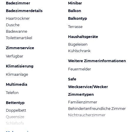
Badezimmer
Minibar
Badezimmerdetails
Balkon
Haartrockner
Balkontyp
Dusche
Terrasse
Badewanne
Haushaltsgeräte
Toilettenartikel
Bügeleisen
Zimmerservice
Kühlschrank
Verfügbar
Weitere Zimmerinformationen
Klimatisierung
Feuermelder
Klimaanlage
Safe
Multimedia
Weckservice/Wecker
Telefon
Zimmertypen
Familienzimmer
Bettentyp
Behindertenfreundliche Zimmer
Doppelbett
Nichtraucherzimmer
Queensize
Schlafsofa