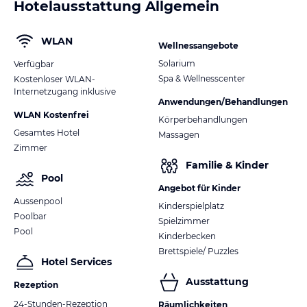
Hotelausstattung Allgemein
WLAN
Wellnessangebote
Solarium
Verfügbar
Spa & Wellnesscenter
Kostenloser WLAN-
Internetzugang inklusive
Anwendungen/Behandlungen
WLAN Kostenfrei
Körperbehandlungen
Gesamtes Hotel
Massagen
Zimmer
Familie & Kinder
Pool
Angebot für Kinder
Aussenpool
Kinderspielplatz
Poolbar
Spielzimmer
Pool
Kinderbecken
Brettspiele/ Puzzles
Hotel Services
Ausstattung
Rezeption
24-Stunden-Rezeption
Räumlichkeiten