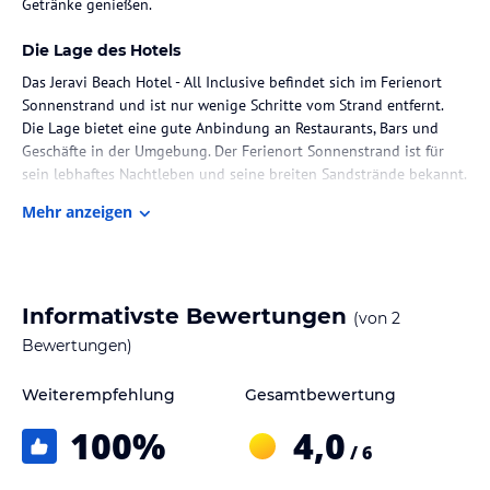
Getränke genießen.
Die Lage des Hotels
Das Jeravi Beach Hotel - All Inclusive befindet sich im Ferienort
Sonnenstrand und ist nur wenige Schritte vom Strand entfernt.
Die Lage bietet eine gute Anbindung an Restaurants, Bars und
Geschäfte in der Umgebung. Der Ferienort Sonnenstrand ist für
sein lebhaftes Nachtleben und seine breiten Sandstrände bekannt.
Mehr anzeigen
Zimmer / Unterbringung im Hotel
Die Zimmer im Jeravi Beach Hotel - All Inclusive sind gemütlich
eingerichtet und bieten eine angenehme Atmosphäre für einen
erholsamen Aufenthalt. Die Zimmer sind mit
Informativste Bewertungen
(von
2
Verdunklungsvorhängen ausgestattet, um auch bei hellem
Sonnenschein eine angenehme Nachtruhe zu ermöglichen. WLAN
Bewertungen)
ist in allen Bereichen des Hotels kostenlos verfügbar.
Weiterempfehlung
Gesamtbewertung
Gastronomie im Hotel
100
%
4,0
Das Jeravi Beach Hotel - All Inclusive verfügt über ein Restaurant
/ 6
mit einer Terrasse und einer modernen Lobby. Hier können die
Gäste ihre Mahlzeiten genießen und den Blick auf das Meer oder