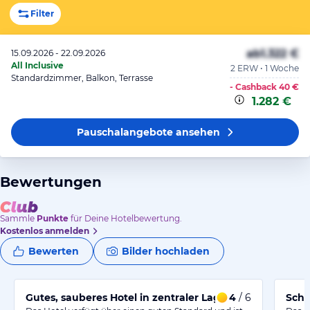
Filter
ab
1.322 €
15.09.2026 - 22.09.2026
All Inclusive
2 ERW • 1 Woche
Standardzimmer, Balkon, Terrasse
- Cashback
40 €
1.282 €
Pauschalangebote
ansehen
Bewertungen
Sammle
Punkte
für Deine Hotelbewertung.
Kostenlos anmelden
Bewerten
Bilder hochladen
Gutes, sauberes Hotel in zentraler Lage
4
/ 6
Schö