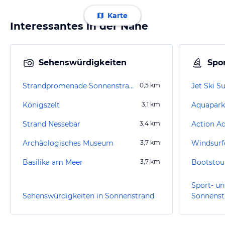
Karte
Interessantes in der Nähe
Sehenswürdigkeiten
Spor
Strandpromenade Sonnenstrand
0,5
km
Jet Ski 
Königszelt
3,1
km
Aquapark
Strand Nessebar
3,4
km
Action A
Archäologisches Museum
3,7
km
Windsurf
Basilika am Meer
3,7
km
Bootstou
Sport- un
Sehenswürdigkeiten in Sonnenstrand
Sonnenst