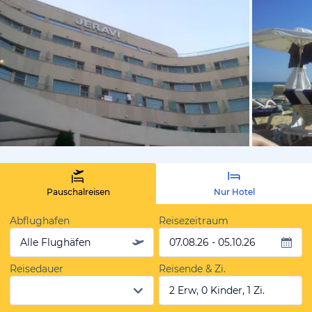
von Илья, 
Pauschalreisen
Nur Hotel
Abflughafen
Reisezeitraum
Alle Flughäfen
07.08.26 - 05.10.26
Reisedauer
Reisende & Zi.
2 Erw, 0 Kinder, 1 Zi.