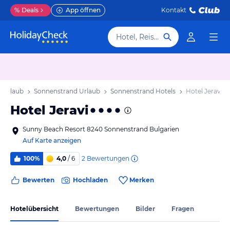
%
Deals
App öffnen
Kontakt
Hotel, Reiseziel
n Urlaub
Sonnenstrand Urlaub
Sonnenstrand Hotels
Hotel Jeravi
Hotel Jeravi
Sunny Beach Resort 8240 Sonnenstrand Bulgarien
Auf Karte anzeigen
2
Bewertungen
100%
4,0
/ 6
Bewerten
Hochladen
Merken
Hotelübersicht
Bewertungen
Bilder
Fragen