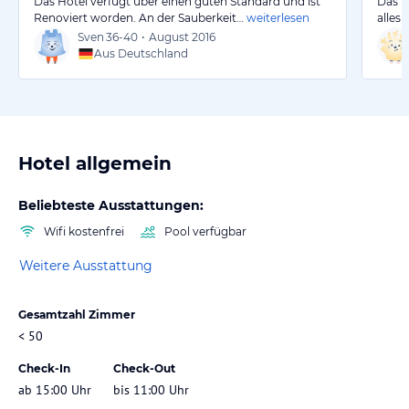
Das Hotel verfügt über einen guten Standard und ist
Das H
Renoviert worden. An der Sauberkeit…
weiterlesen
alles 
Sven
36-40
•
August 2016
Aus Deutschland
Hotel allgemein
Beliebteste Ausstattungen:
Wifi kostenfrei
Pool verfügbar
Weitere Ausstattung
Gesamtzahl Zimmer
< 50
Check-In
Check-Out
ab 15:00 Uhr
bis 11:00 Uhr