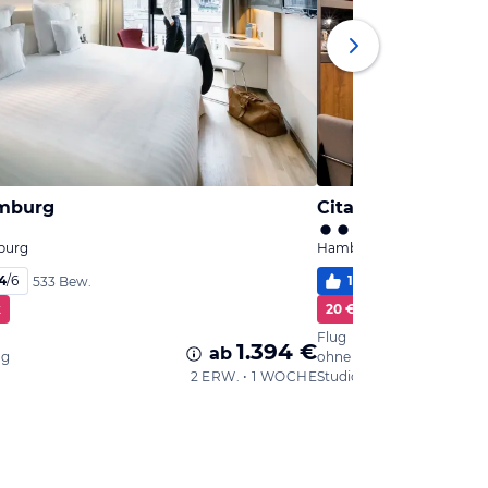
amburg
Citadines Michel
burg
Hamburg, Hamburg
4
/
6
100
%
5,6
/
6
533 Bew.
230
k
20 € Cashback
Flug
1.394 €
ab
ng
ohne Verpflegung
2 ERW. • 1 WOCHE
Studio