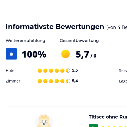
Bettwäsche werden im Apartment gestellt.
Gastronomie im Hotel
In unmittelbarer Nähe des Appartement Seestrasse Wohnung 2 gibt es
Informativste Bewertungen
(von
4
Be
Gäste lokale Spezialitäten und internationale Küche genießen können
Entspannen ein.
Weiterempfehlung
Gesamtbewertung
Sport und Unterhaltung
100
%
5,7
/ 6
Das Appartement Seestrasse Wohnung 2 bietet eine ideale Lage für O
Gäste können die nahegelegenen Skischanzen Adlerschanze und Hoch
es auch viele Möglichkeiten zum Radfahren und Angeln.
Hotel
5,5
Serv
Zimmer
5,4
Lag
Hinweis:
Verfasst von HolidayCheck mit Hilfe von KI. Alle Angaben 
verbindlichen
Angebotsdetails
des jeweiligen Veranstalters.
Titisee ohne R