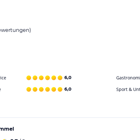
 verschiedene Restaurants und Cafés, in denen
wertungen)
. Die Bar im Apartment lädt zum Verweilen und
utdoor-Aktivitäten wie Wandern und Skifahren.
firstschanze besuchen. In der Umgebung gibt
ice
6,0
Gastronom
e
6,0
Sport & Un
ohne Gewähr. Bitte lies vor der Buchung die
ummel