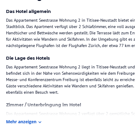
Das Hotel allgemein
Das Appartement Seestrasse Wohnung 2 in Titisee-Neustadt bietet ei
Stadtblick. Das Apartment verfügt über 2 Schlafzimmer, eine voll au
Handtücher und Bettwäsche werden gestellt. Die Terrasse lädt zum En
für Aktivitäten wie Wandern und Skifahren. In der Umgebung gibt es 
nächstgelegene Flughafen ist der Flughafen Zürich, der etwa 77 km ent
Die Lage des Hotels
Das Appartement Seestrasse Wohnung 2 liegt in Titisee-Neustadt und b
befindet sich in der Nähe von Sehenswürdigkeiten wie dem Freiburg
Messe- und Konferenzzentrum Freiburg ist ebenfalls leicht zu errei
Gäste verschiedene Aktivitäten wie Wandern und Skifahren genießen. 
ebenfalls einen Besuch wert.
Zimmer / Unterbringung im Hotel
Das Appartement Seestrasse Wohnung 2 verfügt über 2 gemütliche Sc
ereignisreichen Tag entspannen können. Das Apartment ist mit einem
Mehr anzeigen
Gästen Unterhaltung zu bieten. Die voll ausgestattete Küche mit Küh
Gästen, ihre eigenen Mahlzeiten zuzubereiten. Das moderne Badezimm