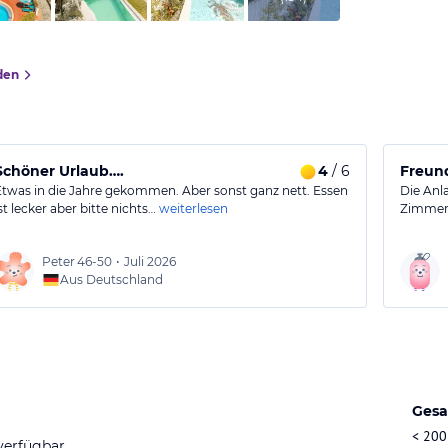
den
Schöner Urlaub….
4
/ 6
Freund
Etwas in die Jahre gekommen. Aber sonst ganz nett. Essen
Die Anla
st lecker aber bitte nichts…
weiterlesen
Zimmer 
Peter
46-50
•
Juli 2026
Aus Deutschland
Gesa
< 200
verfügbar