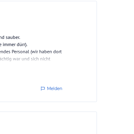
nd sauber.
 immer dürr).
hendes Personal (wir haben dort
ächtig war und sich nicht
ngo und…
Melden