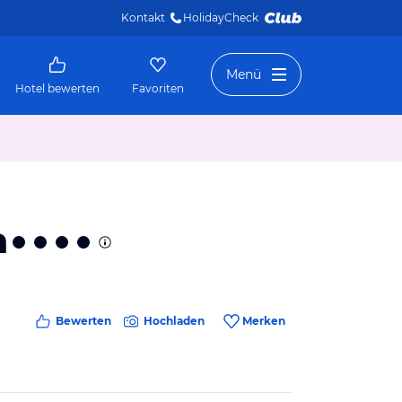
Kontakt
HolidayCheck 
Menü
Hotel bewerten
Favoriten
a
Bewerten
Hochladen
Merken