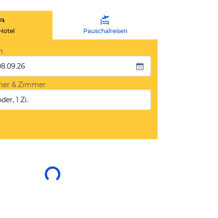
Hotel
Pauschalreisen
m
08.09.26
mer & Zimmer
der, 1 Zi.