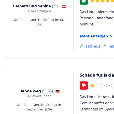
Gerhard und Sabine
(
71+
)
1
Bewertungen
Das Hotel bietet ei
Personal -angefang
Vor 1 Jahr • Verreist als Paar im Mai
bemüht.
2025
Mehr anzeigen
Hilfreich
Tei
Schade für Iskia
Hände weg
(
51-55
)
4
Bewertungen
Das Hotel ist total
Gemüsebuffet gab es
Vor 1 Jahr • Verreist als Paar im
Lärmpegel im Speise
September 2024