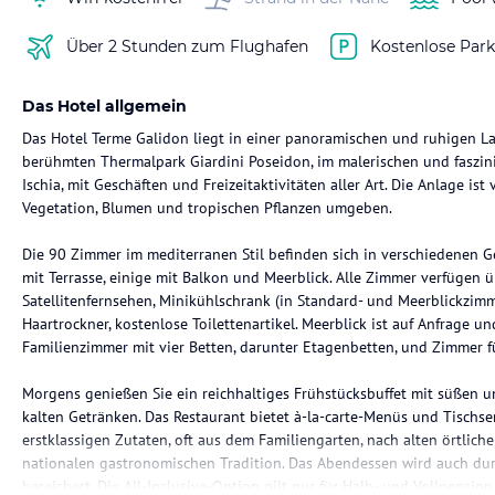
Über 2 Stunden zum Flughafen
Kostenlose Park
Das Hotel allgemein
Das Hotel Terme Galidon liegt in einer panoramischen und ruhigen L
berühmten Thermalpark Giardini Poseidon, im malerischen und faszini
Ischia, mit Geschäften und Freizeitaktivitäten aller Art. Die Anlage is
Vegetation, Blumen und tropischen Pflanzen umgeben.
Die 90 Zimmer im mediterranen Stil befinden sich in verschiedenen G
mit Terrasse, einige mit Balkon und Meerblick. Alle Zimmer verfügen 
Satellitenfernsehen, Minikühlschrank (in Standard- und Meerblickzimme
Haartrockner, kostenlose Toilettenartikel. Meerblick ist auf Anfrage 
Familienzimmer mit vier Betten, darunter Etagenbetten, und Zimmer 
Morgens genießen Sie ein reichhaltiges Frühstücksbuffet mit süßen 
kalten Getränken. Das Restaurant bietet à-la-carte-Menüs und Tischser
erstklassigen Zutaten, oft aus dem Familiengarten, nach alten örtli
nationalen gastronomischen Tradition. Das Abendessen wird auch du
bereichert. Die All-Inclusive-Option gilt nur für Halb- und Vollpensi