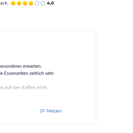
terh.
4,0
 besonderes erwarten.
ie Essenzeiten zeitlich sehr
is auf den Kaffee, nicht
bernachten sucht, gleichzeitig
Melden