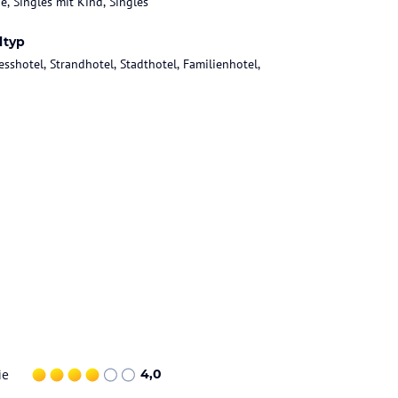
e, Singles mit Kind, Singles
ltyp
esshotel, Strandhotel, Stadthotel, Familienhotel,
ie
4,0