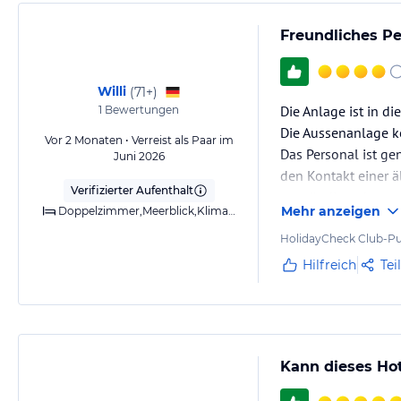
Freundliches P
Willi
(
71+
)
Die Anlage ist in d
1
Bewertungen
Die Aussenanlage k
Vor 2 Monaten • Verreist als Paar im
Das Personal ist ge
Juni 2026
den Kontakt einer ä
Verifizierter Aufenthalt
verständigen konnt
Mehr anzeigen
Doppelzimmer,Meerblick,Klimaanlage,Dusche,Balkon
Empfehlenswert si
HolidayCheck Club-Pu
Hilfreich
Tei
Kann dieses Ho