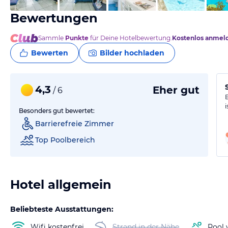
Bewertungen
Sammle
Punkte
für Deine Hotelbewertung.
Kostenlos anmel
Bewerten
Bilder hochladen
4,3
Eher gut
/ 6
i
Besonders gut bewertet:
Barrierefreie Zimmer
Top Poolbereich
Hotel allgemein
Beliebteste Ausstattungen:
Wifi kostenfrei
Strand in der Nähe
Pool 