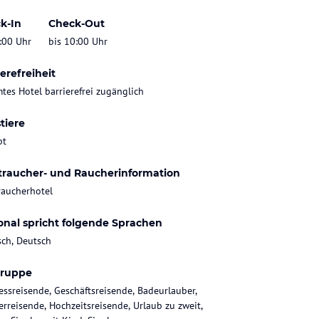
k-In
Check-Out
:00 Uhr
bis 10:00 Uhr
erefreiheit
tes Hotel barrierefrei zugänglich
tiere
bt
traucher- und Raucherinformation
raucherhotel
onal spricht folgende Sprachen
sch, Deutsch
gruppe
essreisende, Geschäftsreisende, Badeurlauber,
rreisende, Hochzeitsreisende, Urlaub zu zweit,