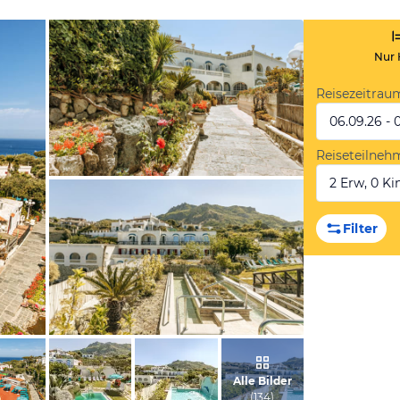
Nur 
Reisezeitrau
06.09.26 - 
Reiseteilneh
2 Erw, 0 Kin
vom Hotelier, Februar 2022
Filter
vom Hotelier, Februar 2022
Alle Bilder
(
134
)