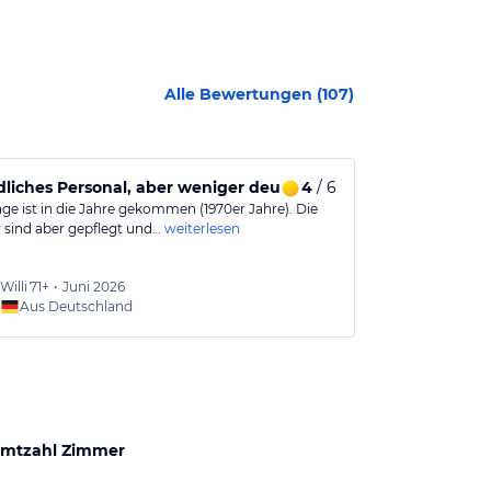
Alle Bewertungen (
107
)
liches Personal, aber weniger deutsche Kommunikation.
4
/ 6
Kann dieses
ge ist in die Jahre gekommen (1970er Jahre). Die
Das Hotel biet
sind aber gepflegt und…
weiterlesen
Gartenanlage m
Willi
71+
•
Juni 2026
Gerhar
Aus Deutschland
Aus
mtzahl Zimmer