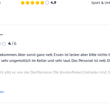
e
4,9
Sport & Un
ara und zum Zentrum von Forio (von Juni bis
der Buchung angeben).
m - Bushaltestelle in alle Richtungen: Ausgang
….
ataloginformationen. Alle Angaben ohne
4
/ 6
uchung die verbindlichen
Angebotsdetails
des
gekommen. Aber sonst ganz nett. Essen ist lecker aber bitte nichts
r sehr ungemütlich im Keller und sehr laut. Das Personal ist nett. D
ck gibt es von der Dachterrasse. Die (kostenfreien) Getränke sind, b
r sauber und gut klimatisiert! Kurzum: wer ein nettes Hotel zum ü
sprüche stellt:…
len