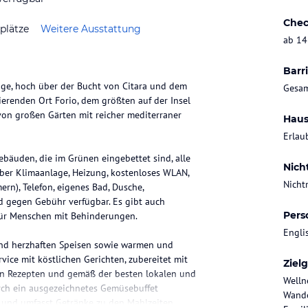
Chec
plätze
Weitere Ausstattung
ab 14
Barri
age, hoch über der Bucht von Citara und dem
Gesam
erenden Ort Forio, dem größten auf der Insel
t von großen Gärten mit reicher mediterraner
Haus
Erlau
ebäuden, die im Grünen eingebettet sind, alle
Nich
über Klimaanlage, Heizung, kostenloses WLAN,
Nicht
rn), Telefon, eigenes Bad, Dusche,
und gegen Gebühr verfügbar. Es gibt auch
Pers
für Menschen mit Behinderungen.
Engli
und herzhaften Speisen sowie warmen und
vice mit köstlichen Gerichten, zubereitet mit
Ziel
chen Rezepten und gemäß der besten lokalen und
Welln
rch ein ausgezeichnetes Gemüsebuffet
Wande
on und umfasst Getränke zu den Mahlzeiten