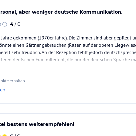
ersonal, aber weniger deutsche Kommunikation.
4
/ 6
ie Jahre gekommen (1970er Jahre). Die Zimmer sind aber gepflegt u
önnte einen Gärtner gebrauchen (Rasen auf der oberen Liegewiese
nerell sehr freudlich. An der Rezeption fehlt jedoch deutschsprec
lteren deutschen Frau miterlebt, die nur der deutschen Sprache m
e.
nd die 4 Thermalbecken und die Anwendungen im "Orchidea" (Fa
nkte erhalten
len
tel bestens weiterempfehlen!