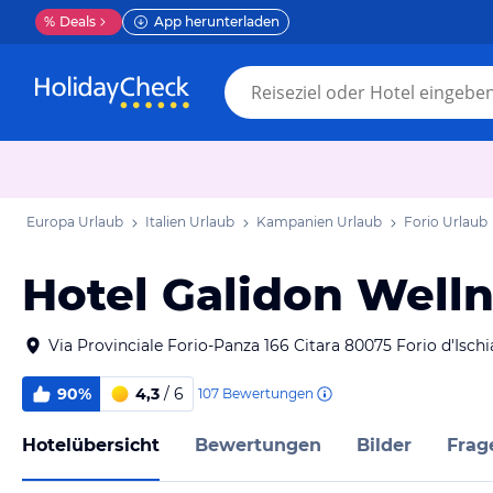
%
Deals
App herunterladen
Europa Urlaub
Italien Urlaub
Kampanien Urlaub
Forio Urlaub
Hotel Galidon Welln
Via Provinciale Forio-Panza 166 Citara 80075 Forio d'Isch
90%
4,3
/ 6
107
Bewertungen
Hotelübersicht
Bewertungen
Bilder
Frag