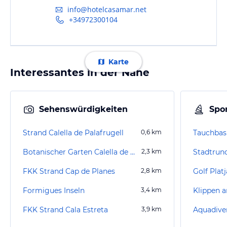
info@hotelcasamar.net
+34972300104
Karte
Interessantes in der Nähe
Sehenswürdigkeiten
Spor
Strand Calella de Palafrugell
0,6
km
Tauchbasi
Botanischer Garten Calella de Palafrugell
2,3
km
Stadtrun
FKK Strand Cap de Planes
2,8
km
Golf Platj
Formigues Inseln
3,4
km
Klippen a
FKK Strand Cala Estreta
3,9
km
Aquadive