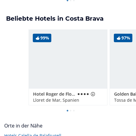
Beliebte Hotels in Costa Brava
99%
97%
Hotel Roger de Flor Seleqtta
Lloret de Mar, Spanien
Tossa de 
Orte in der Nähe
Hotels
Calella de Palafrugell