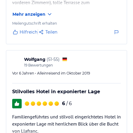
vorderen Zimmern), tolle Terrasse zum
frühstücken/Dinner, tolle Wanderungen direkt ab
Mehr anzeigen
dem Hotel (zB nach Palamos -> phantastisch!)
Frühstück war immer abwechslungsreich (Käse,
Meilengutschrift erhalten
Müsli, Schunken, lecker Brötchen/Brot, Obst,..)
Hilfreich
Teilen
Wolfgang
(
51-55
)
19
Bewertungen
Vor 6 Jahren • Alleinreisend im Oktober 2019
Stilvolles Hotel in exponierter Lage
6
/ 6
Familiengeführtes und stilvoll eingerichtetes Hotel in
exponierter Lage mit herrlichem Blick über die Bucht
von Llafranc.