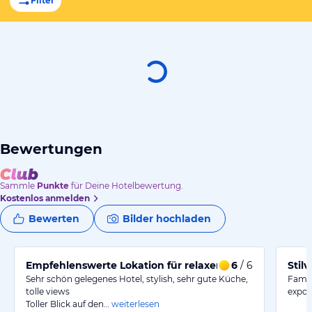
Filter
Bewertungen
Sammle
Punkte
für Deine Hotelbewertung.
Kostenlos anmelden
Bewerten
Bilder hochladen
Empfehlenswerte Lokation für relaxen& wandern
6
/ 6
Stil
Sehr schön gelegenes Hotel, stylish, sehr gute Küche,
Famil
tolle views
expon
Toller Blick auf den…
weiterlesen