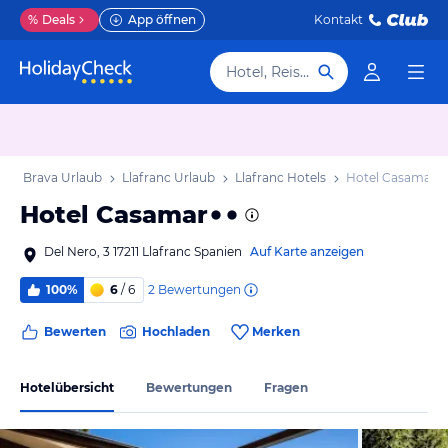
%
Deals
App öffnen
Kontakt
Hotel, Reiseziel
sta Brava Urlaub
Llafranc Urlaub
Llafranc Hotels
Hotel Casamar
Hotel Casamar
Del Nero, 3 17211 Llafranc Spanien
Auf Karte anzeigen
2
Bewertungen
100%
6
/ 6
Bewerten
Hochladen
Merken
Hotelübersicht
Bewertungen
Fragen