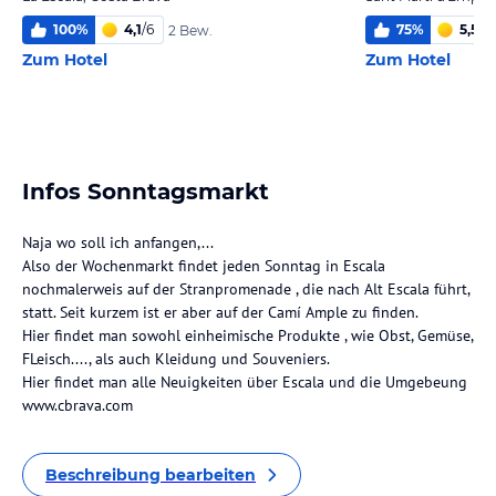
100
%
4,1
/
6
75
%
5,5
/
6
2 Bew.
Zum Hotel
Zum Hotel
Infos Sonntagsmarkt
Naja wo soll ich anfangen,...
Also der Wochenmarkt findet jeden Sonntag in Escala
nochmalerweis auf der Stranpromenade , die nach Alt Escala führt,
statt. Seit kurzem ist er aber auf der Camí Ample zu finden.
Hier findet man sowohl einheimische Produkte , wie Obst, Gemüse,
FLeisch...., als auch Kleidung und Souveniers.
Hier findet man alle Neuigkeiten über Escala und die Umgebeung
www.cbrava.com
Beschreibung bearbeiten