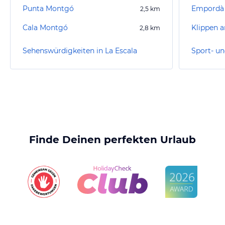
Punta Montgó
Empordà 
2,5
km
Cala Montgó
Klippen a
2,8
km
Sehenswürdigkeiten in La Escala
Finde Deinen perfekten Urlaub