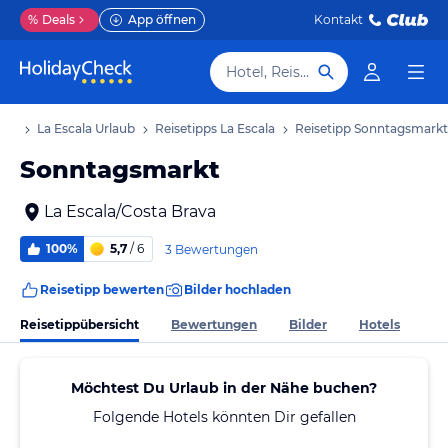
%
Deals
App öffnen
Kontakt
Hotel, Reiseziel
aub
La Escala Urlaub
Reisetipps La Escala
Reisetipp Sonntagsmarkt
Sonntagsmarkt
La Escala/Costa Brava
100%
5,7
/ 6
3 Bewertungen
Reisetipp bewerten
Bilder hochladen
Reisetippübersicht
Bewertungen
Bilder
Hotels
Möchtest Du Urlaub in der Nähe buchen?
Folgende Hotels könnten Dir gefallen