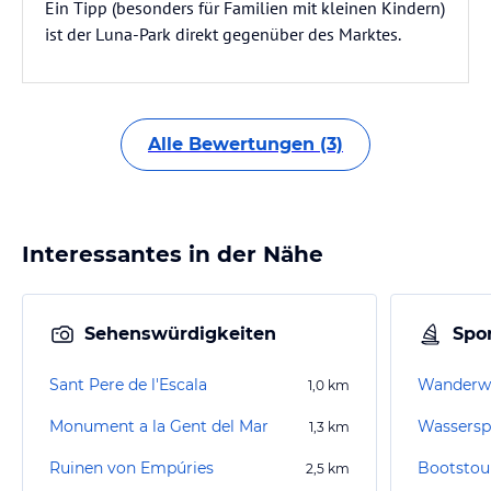
Ein Tipp (besonders für Familien mit kleinen Kindern)
ist der Luna-Park direkt gegenüber des Marktes.
Alle Bewertungen (3)
Interessantes in der Nähe
Sehenswürdigkeiten
Spor
Sant Pere de l'Escala
Wanderwe
1,0
km
Monument a la Gent del Mar
1,3
km
Ruinen von Empúries
Bootstour
2,5
km