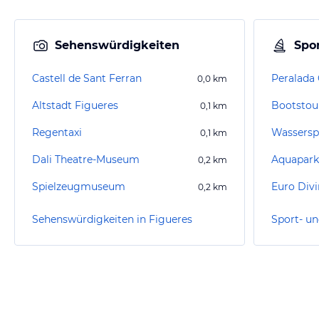
Sehenswürdigkeiten
Spor
Castell de Sant Ferran
Peralada 
0,0
km
Altstadt Figueres
Bootstou
0,1
km
Regentaxi
0,1
km
Dali Theatre-Museum
Aquapark
0,2
km
Spielzeugmuseum
Euro Div
0,2
km
Sehenswürdigkeiten in Figueres