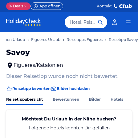
%
Deals
App öffnen
Kontakt
Hotel, Reiseziel
lonien Urlaub
Figueres Urlaub
Reisetipps Figueres
Reisetipp Savoy
Savoy
Figueres/Katalonien
Dieser Reisetipp wurde noch nicht bewertet.
Reisetipp bewerten
Bilder hochladen
Reisetippübersicht
Bewertungen
Bilder
Hotels
Möchtest Du Urlaub in der Nähe buchen?
Folgende Hotels könnten Dir gefallen