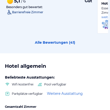
5,1
Gut
/ 6
Hote
Besonders gut bewertet:
Essen
Barrierefreie Zimmer
Zimme
weite
Alle Bewertungen (
41
)
Hotel allgemein
Beliebteste Ausstattungen:
Wifi kostenfrei
Pool verfügbar
Weitere Ausstattung
Parkplätze verfügbar
Gesamtzahl Zimmer