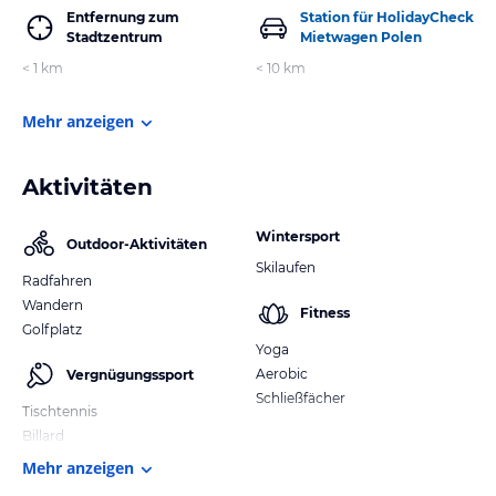
Entfernung zum
Station für HolidayCheck
Stadtzentrum
Mietwagen Polen
< 1 km
< 10 km
Mehr anzeigen
Aktivitäten
Wintersport
Outdoor-Aktivitäten
Skilaufen
Radfahren
Wandern
Fitness
Golfplatz
Yoga
Aerobic
Vergnügungssport
Schließfächer
Tischtennis
Billard
Mehr anzeigen