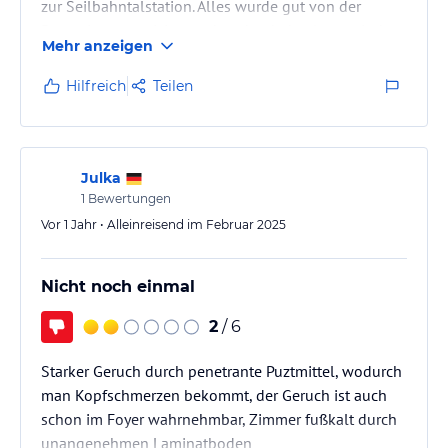
zur Seilbahntalstation. Alles wurde gut von der
Rezeption organisiert und nachgehakt als es mit dem
Mehr anzeigen
Taxi ein kleines Problem gab. Alle Mitarbeiter
sprachen für uns DEUTSCH, wir hatten Halbpension
Hilfreich
Teilen
gebucht, das Büfett war stets ein Traum. Das Zimmer
war für mich behindertengerecht mit ebenerdiger
Dusche, einem großen, bequemen Bett, ein Balkon
mit herrlicher…
Julka
1
Bewertungen
Vor 1 Jahr • Alleinreisend im Februar 2025
Nicht noch einmal
2
/ 6
Starker Geruch durch penetrante Puztmittel, wodurch
man Kopfschmerzen bekommt, der Geruch ist auch
schon im Foyer wahrnehmbar, Zimmer fußkalt durch
unangenehmen Laminatboden