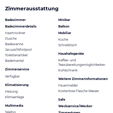
Zimmerausstattung
Badezimmer
Minibar
Badezimmerdetails
Balkon
Haartrockner
Mobiliar
Dusche
Küche
Badewanne
Schreibtisch
Jacuzzi/Whirlpool
Haushaltsgeräte
Toilettenartikel
Kaffee- und
Bademantel
Teezubereitungsmöglichkeiten
Zimmerservice
Kühlschrank
Verfügbar
Weitere Zimmerinformationen
Klimatisierung
Feuermelder
Kostenlose Flasche Wasser
Heizung
Klimaanlage
Safe
Multimedia
Weckservice/Wecker
Telefon
Zimmertypen