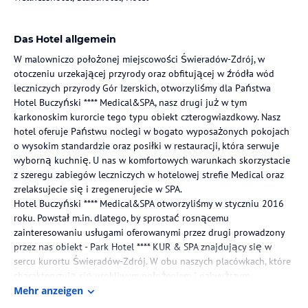
Das Hotel allgemein
W malowniczo położonej miejscowości Świeradów-Zdrój, w
otoczeniu urzekającej przyrody oraz obfitującej w źródła wód
leczniczych przyrody Gór Izerskich, otworzyliśmy dla Państwa
Hotel Buczyński **** Medical&SPA, nasz drugi już w tym
karkonoskim kurorcie tego typu obiekt czterogwiazdkowy. Nasz
hotel oferuje Państwu noclegi w bogato wyposażonych pokojach
o wysokim standardzie oraz posiłki w restauracji, która serwuje
wyborną kuchnię. U nas w komfortowych warunkach skorzystacie
z szeregu zabiegów leczniczych w hotelowej strefie Medical oraz
zrelaksujecie się i zregenerujecie w SPA.
Hotel Buczyński **** Medical&SPA otworzyliśmy w styczniu 2016
roku. Powstał m.in. dlatego, by sprostać rosnącemu
zainteresowaniu usługami oferowanymi przez drugi prowadzony
przez nas obiekt - Park Hotel **** KUR & SPA znajdujący się w
sercu kurortu Świeradów-Zdrój. W obu naszych placówkach, które
charakteryzują się urokliwym położeniem i najwyższym
standardem wykończenia obiektu, piękne tradycje uzdrowiskowe
Mehr anzeigen
łączą się z nowoczesnością zdobyczy współczesnej medycyny i