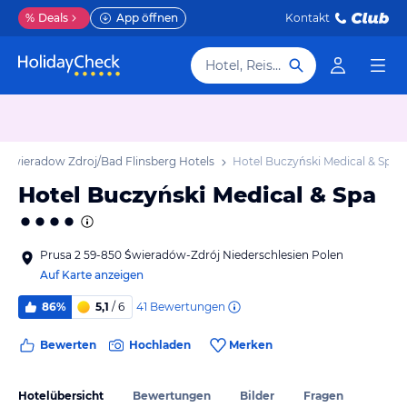
%
Deals
App öffnen
Kontakt
Hotel, Reiseziel
Swieradow Zdroj/Bad Flinsberg Hotels
Hotel Buczyński Medical & Spa
Hotel Buczyński Medical & Spa
Prusa 2 59-850 Świeradów-Zdrój Niederschlesien Polen
Auf Karte anzeigen
41
Bewertungen
86%
5,1
/ 6
Bewerten
Hochladen
Merken
Hotelübersicht
Bewertungen
Bilder
Fragen