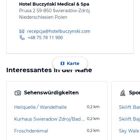
Hotel Buczyński Medical & Spa
Prusa 2 59-850 Świeradów-Zdrój
Niederschlesien Polen
recepcja@hotelbuczynski.com
+48 75 78 11 900
Karte
Interessantes in der Nähe
Sehenswürdigkeiten
Spor
Heilquelle / Wandelhalle
0,2
km
Skilift B
Kurhaus Swieradow Zdroj/Bad Flinsberg
0,2
km
Skilift Ba
Froschdenkmal
0,2
km
Sky Walk