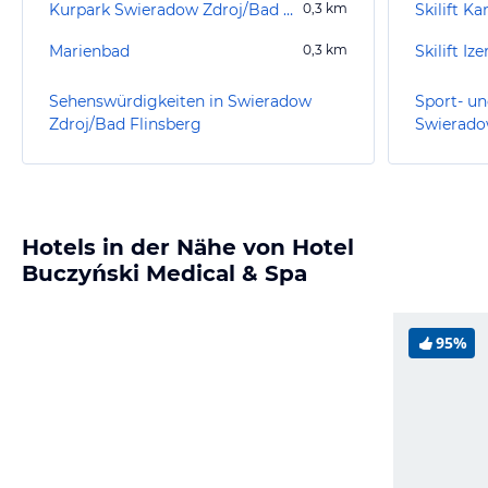
Kurpark Swieradow Zdroj/Bad Flinsberg
0,3
km
Skilift K
Marienbad
0,3
km
Skilift Ize
Sehenswürdigkeiten in Swieradow
Sport- un
Zdroj/Bad Flinsberg
Swierado
Hotels in der Nähe von Hotel
Buczyński Medical & Spa
95%