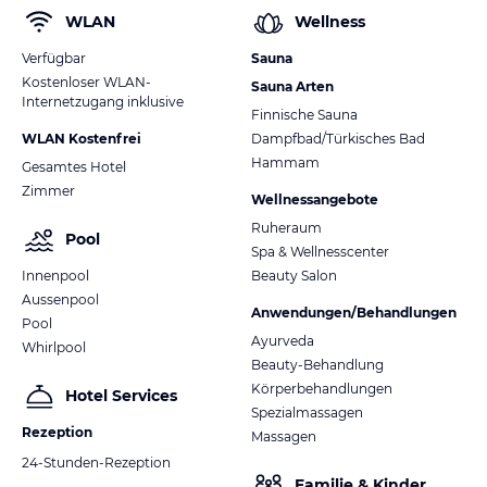
WLAN
Wellness
Verfügbar
Sauna
Kostenloser WLAN-
Sauna Arten
Internetzugang inklusive
Finnische Sauna
WLAN Kostenfrei
Dampfbad/Türkisches Bad
Hammam
Gesamtes Hotel
Zimmer
Wellnessangebote
Ruheraum
Pool
Spa & Wellnesscenter
Innenpool
Beauty Salon
Aussenpool
Anwendungen/Behandlungen
Pool
Ayurveda
Whirlpool
Beauty-Behandlung
Körperbehandlungen
Hotel Services
Spezialmassagen
Rezeption
Massagen
24-Stunden-Rezeption
Familie & Kinder