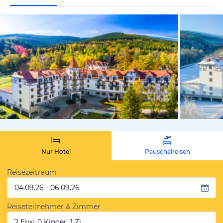
vom Hotelie
Nur Hotel
Pauschalreisen
Reisezeitraum
04.09.26 - 06.09.26
Reiseteilnehmer & Zimmer
2 Erw, 0 Kinder, 1 Zi.