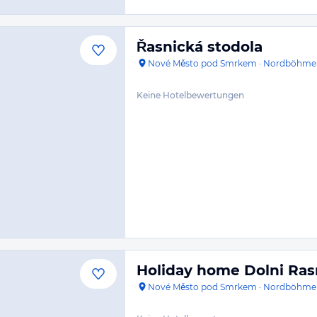
Řasnická stodola
Nové Město pod Smrkem
·
Nordböhme
Keine Hotelbewertungen
Holiday home Dolni Ras
Nové Město pod Smrkem
·
Nordböhme