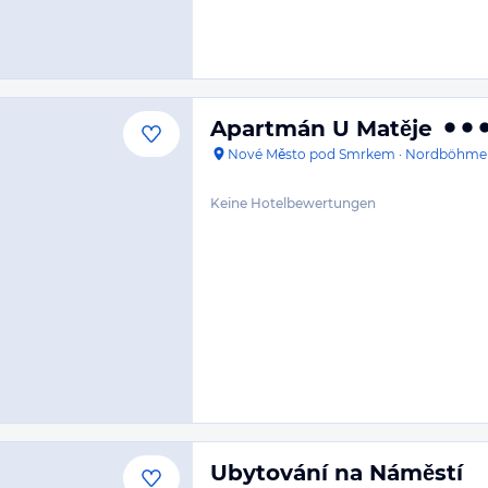
Apartmán U Matěje
Nové Město pod Smrkem
·
Nordböhme
Keine Hotelbewertungen
Ubytování na Náměstí