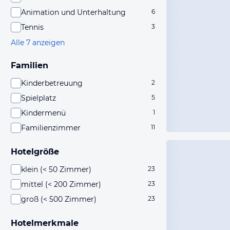
Animation und Unterhaltung
6
Tennis
3
Alle 7 anzeigen
Familien
Kinderbetreuung
2
Spielplatz
5
Kindermenü
1
Familienzimmer
11
Hotelgröße
klein (< 50 Zimmer)
23
mittel (< 200 Zimmer)
23
groß (< 500 Zimmer)
23
Hotelmerkmale