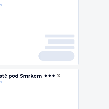
n
stě pod Smrkem
n