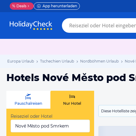
%
Deals
App herunterladen
Europa Urlaub
Tschechien Urlaub
Nordböhmen Urlaub
Nové 
Hotels Nové Město pod
Pauschalreisen
Nur Hotel
Diese Hotelliste z
Reiseziel oder Hotel
Nové Město pod Smrkem