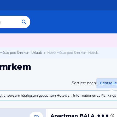
Město pod Smrkem Urlaub
Nové Město pod Smrkem Hotels
 Smrkem
Sortiert nach:
Bestselle
eigt unsere am häufigsten gebuchten Hotels an. Informationen zu Rankin
Apartman BALA