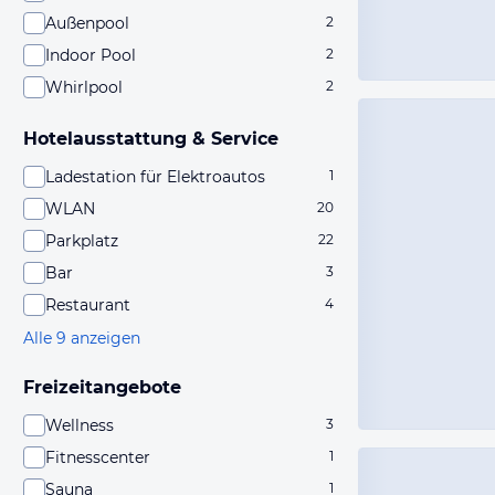
Außenpool
2
Indoor Pool
2
Whirlpool
2
Hotelausstattung & Service
Ladestation für Elektroautos
1
WLAN
20
Parkplatz
22
Bar
3
Restaurant
4
Alle 9 anzeigen
Freizeitangebote
Wellness
3
Fitnesscenter
1
Sauna
1