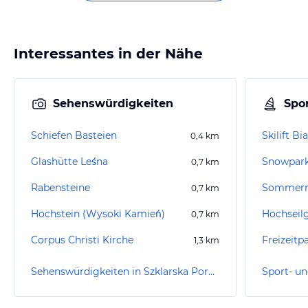
Interessantes in der Nähe
Sehenswürdigkeiten
Spor
Schiefen Basteien
Skilift Bi
0,4
km
Glashütte Leśna
Snowpar
0,7
km
Rabensteine
0,7
km
Hochstein (Wysoki Kamień)
Hochseil
0,7
km
Corpus Christi Kirche
Freizeitp
1,3
km
Sehenswürdigkeiten in Szklarska Poreba/Schreiberhau