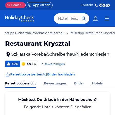
%
Deals
App öffnen
Kontakt
Hotel, Reiseziel
Reisetipps Szklarska Poreba/Schreiberhau
Reisetipp Restaurant Krysztal
Restaurant Krysztal
Szklarska Poreba/Schreiberhau/Niederschlesien
50%
3,9
/ 6
2 Bewertungen
Reisetipp bewerten
Bilder hochladen
Reisetippübersicht
Bewertungen
Bilder
Hotels
Möchtest Du Urlaub in der Nähe buchen?
Folgende Hotels könnten Dir gefallen