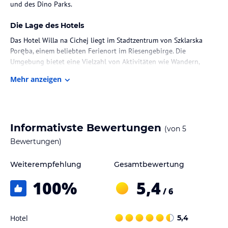
und des Dino Parks.
Die Lage des Hotels
Das Hotel Willa na Cichej liegt im Stadtzentrum von Szklarska
Poręba, einem beliebten Ferienort im Riesengebirge. Die
Umgebung bietet eine Vielzahl von Aktivitäten wie Wandern,
Skifahren und Mountainbiken. Die Sommerrodelbahn Alpine
Mehr anzeigen
Coaster ist nur 300 m entfernt und der Dino Park ist 1 km
entfernt. In der Nähe finden Sie auch Geschäfte, Restaurants und
Bars.
Zimmer / Unterbringung im Hotel
Informativste Bewertungen
(von
5
Die Zimmer im Hotel Willa na Cichej sind in hellen, warmen
Bewertungen)
Farben gehalten und bieten eine gemütliche Atmosphäre. Jedes
Zimmer verfügt über einen Flachbild-Sat-TV und ein eigenes Bad
Weiterempfehlung
Gesamtbewertung
mit Dusche und Haartrockner.
100
%
5,4
/ 6
Gastronomie im Hotel
Das Hotel bietet ein Frühstücksbuffet im hauseigenen Restaurant.
Hotel
5,4
Sie können auch die Gemeinschaftsküchenzeile mit Mikrowelle,