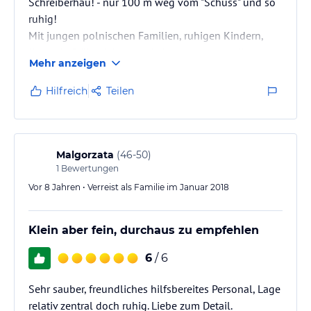
Schreiberhau! - nur 100 m weg vom "Schuss" und so
ruhig!
Mit jungen polnischen Familien, ruhigen Kindern,
Klasse! - Frühstück sollte jeder selbst testen!!!
Mehr anzeigen
Hilfreich
Teilen
Malgorzata
(
46-50
)
1
Bewertungen
Vor 8 Jahren • Verreist als Familie im Januar 2018
Klein aber fein, durchaus zu empfehlen
6
/ 6
Sehr sauber, freundliches hilfsbereites Personal, Lage
relativ zentral doch ruhig. Liebe zum Detail.