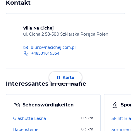
Kontakt
Villa Na Cichej
ul. Cicha 2 58-580 Szklarska Poręba Polen
biuro@nacichej.com.pl
+48501019354
Karte
Interessantes in der Nähe
Sehenswürdigkeiten
Spor
Glashütte Leśna
0,3
km
Skilift Bi
Rabensteine
0,3
km