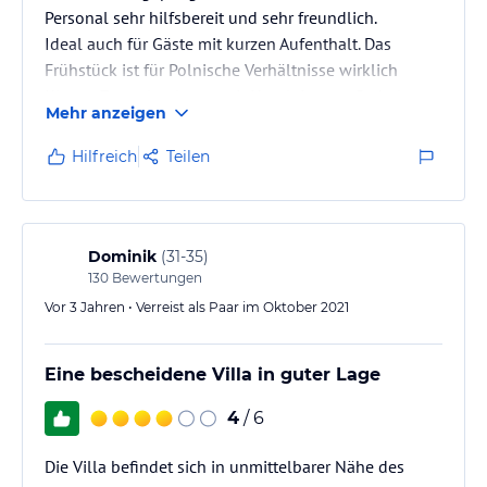
Personal sehr hilfsbereit und sehr freundlich.
Ideal auch für Gäste mit kurzen Aufenthalt. Das
Frühstück ist für Polnische Verhältnisse wirklich
Klasse. Zentral gelegen mit Hoteleigenen Parkplatz
Mehr anzeigen
dennoch eine sehr ruhige Straße. Nicht weit von
Zentrum entfernt mit schönen und gemütlichen
Hilfreich
Teilen
Restaurants. Ideal für einen Trip nach Szklarska
Poręba und Umgebung. Wir besuchen dieses Hotel
auf jeden Fall wieder. Villa na Cichej ist einfach
fantastisch.
Dominik
(
31-35
)
130
Bewertungen
Vor 3 Jahren • Verreist als Paar im Oktober 2021
Eine bescheidene Villa in guter Lage
4
/ 6
Die Villa befindet sich in unmittelbarer Nähe des