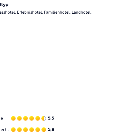
ltyp
esshotel, Erlebnishotel, Familienhotel, Landhotel,
ie
5,5
terh.
5,8