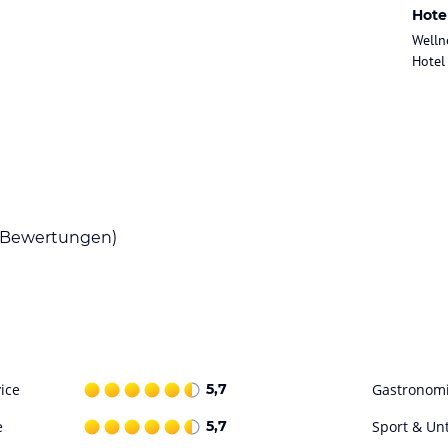
Hote
-Produkten. Gerne bereiten wir auch Vegane
und/oder Diäten vor Ihrer Anreise Berscheid.
Welln
Hotel
ataloginformationen. Alle Angaben ohne
uchung die verbindlichen
Angebotsdetails
des
Bewertungen)
ice
5,7
Gastronom
e
5,7
Sport & Un