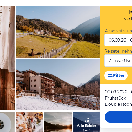
Nur 
Reisezeitrau
06.09.26 - 
Reiseteilneh
2 Erw, 0 Kin
vom Hotelier, Februar 2023
Filter
06.09.2026 -
Frühstück
Double Roo
vom Hotelier, Februar 2023
Alle Bilder
(
251
)