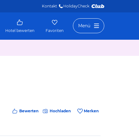
Kontakt
HolidayCheck 
Menü
Hotel bewerten
Favoriten
Bewerten
Hochladen
Merken