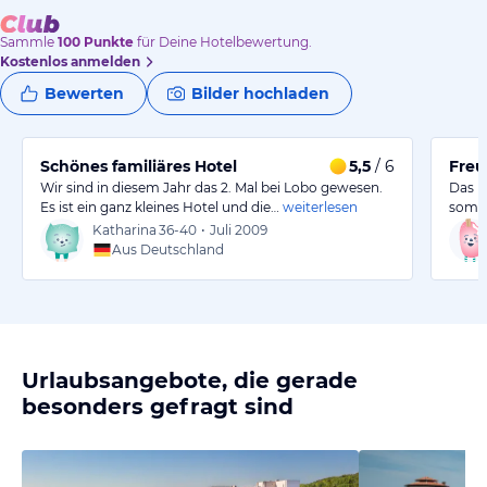
Sammle
100
Punkte
für Deine Hotelbewertung.
Kostenlos anmelden
Bewerten
Bilder hochladen
Schönes familiäres Hotel
5,5
/ 6
Freu
Wir sind in diesem Jahr das 2. Mal bei Lobo gewesen.
Das H
Es ist ein ganz kleines Hotel und die…
weiterlesen
somit
Katharina
36-40
•
Juli 2009
Aus Deutschland
Urlaubsangebote, die gerade
besonders gefragt sind