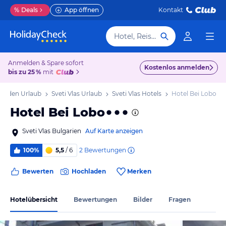
%
Deals
App öffnen
Kontakt
Hotel, Reiseziel
Anmelden & Spare sofort
Kostenlos anmelden
bis zu 25 %
mit
 Süden Urlaub
Sveti Vlas Urlaub
Sveti Vlas Hotels
Hotel Bei Lobo
Hotel Bei Lobo
Sveti Vlas Bulgarien
Auf Karte anzeigen
2
Bewertungen
100%
5,5
/ 6
Bewerten
Hochladen
Merken
Hotelübersicht
Bewertungen
Bilder
Fragen