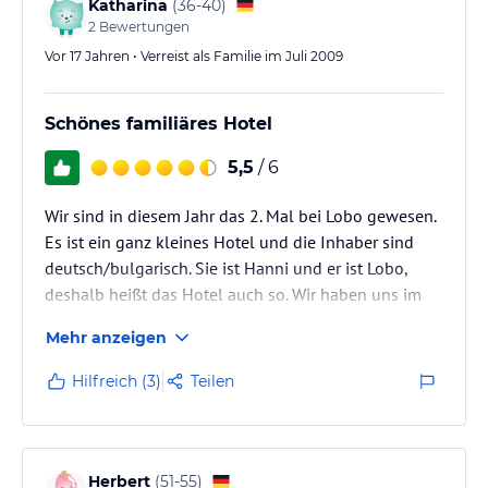
Katharina
(
36-40
)
2
Bewertungen
Vor 17 Jahren • Verreist als Familie im Juli 2009
Schönes familiäres Hotel
5,5
/ 6
Wir sind in diesem Jahr das 2. Mal bei Lobo gewesen.
Es ist ein ganz kleines Hotel und die Inhaber sind
deutsch/bulgarisch. Sie ist Hanni und er ist Lobo,
deshalb heißt das Hotel auch so. Wir haben uns im
letzten Jahr gleich total wohlgefühlt. Das Hotel hat
Mehr anzeigen
zwar keinen Pool und die Zimmer sind einfach
ausgestattet, aber es ist immer sehr sauber und die
Hilfreich (3)
Teilen
Hotelinhaber sind sehr sehr nett und zugänglich.
Viele Stammgäste verbringen dort Ihren
Sommerurlaub. Wir sind mit unserem 6/7 jährigem
Jungen dort gewesen und auch…
Herbert
(
51-55
)