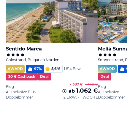
Sentido Marea
Meliá Sunny 
Goldstrand, Bulgarien Norden
Sonnenstrand, Bulg
AWARD
97
%
5,6
/
6
AWARD
92
1.814 Bew.
20 € Cashback
Deal
Deal
- 387 €
1.449 €
Flug
Flug
1.062 €
ab
All Inclusive Plus
All Inclusive
Doppelzimmer
2 ERW. • 1 WOCHE
Doppelzimmer