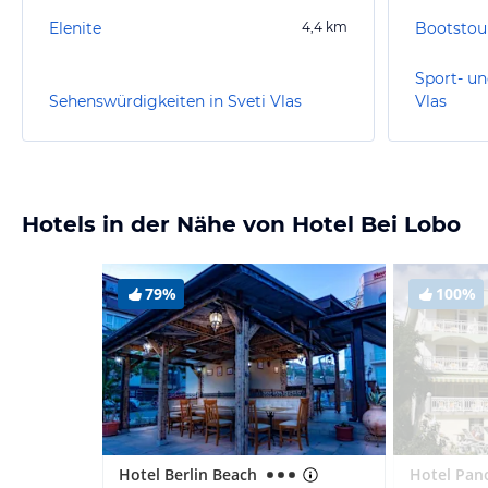
Elenite
4,4
km
Bootstou
Sport- un
Sehenswürdigkeiten in Sveti Vlas
Vlas
Hotels in der Nähe von Hotel Bei Lobo
79%
100%
Hotel Berlin Beach
Hotel Pan