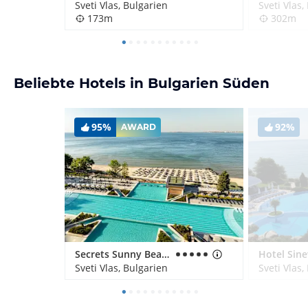
Sveti Vlas, Bulgarien
Sveti Vlas,
173m
302m
Beliebte Hotels in Bulgarien Süden
95%
92%
AWARD
Secrets Sunny Beach Resort & Spa
Hotel Sin
Sveti Vlas, Bulgarien
Sveti Vlas,