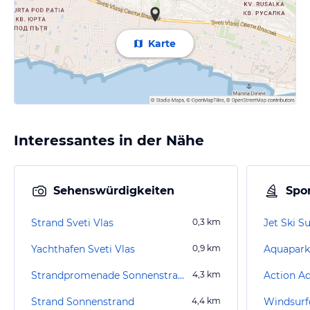
Karte
Interessantes in der Nähe
Sehenswürdigkeiten
Spor
Strand Sveti Vlas
0,3
km
Jet Ski 
Yachthafen Sveti Vlas
0,9
km
Aquapark
Strandpromenade Sonnenstrand
4,3
km
Action A
Strand Sonnenstrand
4,4
km
Windsurf