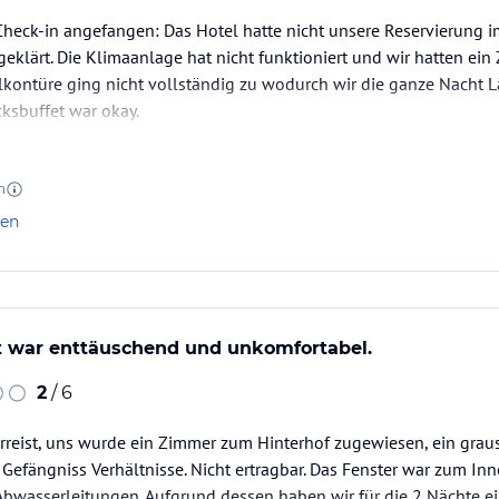
heck-in angefangen: Das Hotel hatte nicht unsere Reservierung im
eklärt. Die Klimaanlage hat nicht funktioniert und wir hatten ein
lkontüre ging nicht vollständig zu wodurch wir die ganze Nacht 
ksbuffet war okay.
n
len
t war enttäuschend und unkomfortabel.
2
/ 6
erreist, uns wurde ein Zimmer zum Hinterhof zugewiesen, ein grau
. Gefängniss Verhältnisse. Nicht ertragbar. Das Fenster war zum In
Abwasserleitungen. Aufgrund dessen haben wir für die 2 Nächt