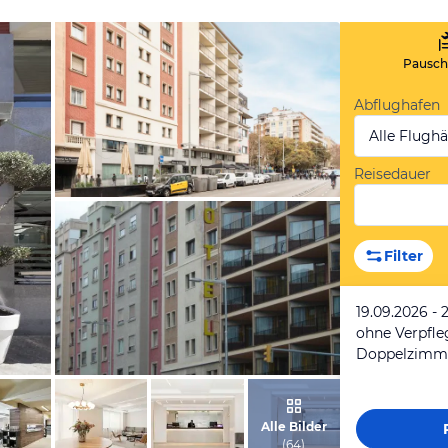
Pauscha
Abflughafen
Alle Flugh
Reisedauer
vom Hotelier, Februar 2024
Filter
19.09.2026 - 
ohne Verpfl
Doppelzimme
von Denis, April 2007
Alle Bilder
(
64
)