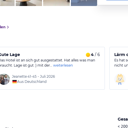
den
Gute Lage
4
/ 6
Lärm 
Das Hotel ist an sich gut ausgestattet. Hat alles was man
Es hat 
braucht. Lage ist gut :) mit der…
weiterlesen
nicht u
Jeanette
41-45
•
Juli 2026
Aus Deutschland
Gesa
< 200