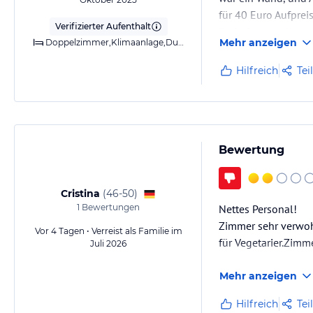
für 40 Euro Aufprei
Verifizierter Aufenthalt
Badezimmer alles se
Mehr anzeigen
Doppelzimmer,Klimaanlage,Dusche
Hilfreich
Tei
Bewertung
Cristina
(
46-50
)
1
Bewertungen
Nettes Personal!
Zimmer sehr verwoh
Vor 4 Tagen • Verreist als Familie im
für Vegetarier.Zimme
Juli 2026
Mehr anzeigen
Hilfreich
Tei