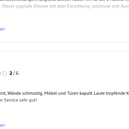
s. Dieses upgrade Zimmer mit alter Einrichtung, zeichnete sich dur
hr veraltet, der Anblick alleine hatte schon…
len
2
/ 6
nt, Wände schmutzig, Möbel und Türen kaputt. Laute tropfende 
r Service sehr gut!
len