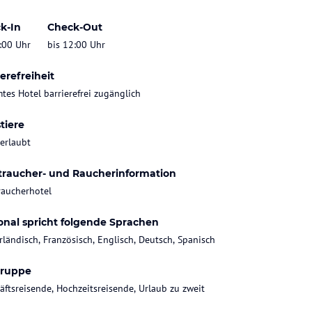
k-In
Check-Out
:00 Uhr
bis 12:00 Uhr
erefreiheit
tes Hotel barrierefrei zugänglich
tiere
 erlaubt
traucher- und Raucherinformation
raucherhotel
onal spricht folgende Sprachen
rländisch, Französisch, Englisch, Deutsch, Spanisch
gruppe
äftsreisende, Hochzeitsreisende, Urlaub zu zweit