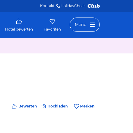
Kontakt
HolidayCheck 
Menü
Hotel bewerten
Favoriten
Bewerten
Hochladen
Merken