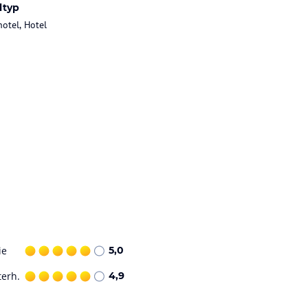
ltyp
hotel, Hotel
ie
5,0
terh.
4,9