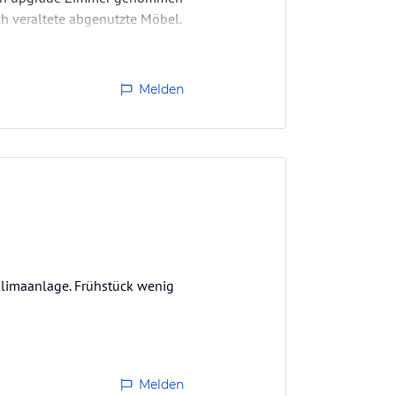
ch veraltete abgenutzte Möbel.
Melden
Klimaanlage. Frühstück wenig
Melden