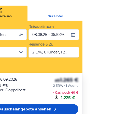
lreisen
Nur Hotel
Reisezeitraum
äfen
08.08.26 - 06.10.26
Reisende & Zi.
2 Erw, 0 Kinder, 1 Zi.
1.265 €
26.09.2026
ab
egung
2 ERW • 1 Woche
r, Doppelbett
- Cashback
40 €
1.225 €
Pauschalangebote
ansehen