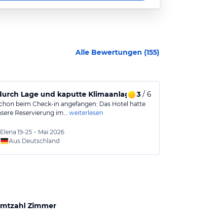
Alle Bewertungen (
155
)
durch Lage und kaputte Klimaanlage während unseres Aufen
3
/ 6
Mein Aufent
schon beim Check-in angefangen: Das Hotel hatte
Wir sind zu zw
nsere Reservierung im…
weiterlesen
Hinterhof zuge
Elena
19-25
•
Mai 2026
Mesut
Aus Deutschland
Aus
mtzahl Zimmer