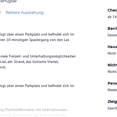
verfügbar
Chec
r
Weitere Ausstattung
ab 14
Barri
rfügt über einen Parkplatz und befindet sich im
Gesam
einen 10-minütigen Spaziergang von den Las
Haus
Nicht
viele Freizeit- und Unterhaltungsmöglichkeiten
el, der Strand, das Gotische Viertel,
Nich
rnt.
Nicht
Pers
rfügt über einen Parkplatz und befindet sich im
Niede
Ziel
Gesch
g, Flachbildfernseher mit internationalen
ühlschrank, Badezimmer mit Badewanne oder