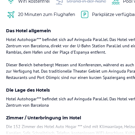
Wifi kostenfrei
Strand in der Nähe
Pool 
20 Minuten zum Flughafen
Parkplätze verfügba
Das Hotel allgemein
Hotel Autohogar*** befindet sich auf Avinguda Paral.lel. Das Hotel ve
Zentrum von Barcelona, direkt vor der U-Bahn Station Paral.lel und 
Ramblas, dem Hafen und der Plaça d'Espanya entfernt.
Dieser Bereich beherbergt Messen und Konferenzen, während es auch 
zur Verfügung hat. Das traditionelle Theater Gebiet um Avinguda Paral.l
Restaurants und Port Olímpic sind nur einen kurzen Spaziergang entfe
Die Lage des Hotels
Hotel Autohogar*** befindet sich auf Avinguda Paral.lel. Das Hotel ve
Zentrum von Barcelona
Zimmer / Unterbringung im Hotel
Die 152 Zimmer des Hotel Auto Hogar *** sind mit Klimaanlage, Heizun
Kanälen, Safe, Schreibtisch, Telefon, kostenlosem WIFI-Anschluss, K