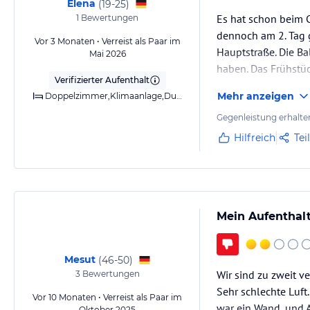
Elena
(
19-25
)
Es hat schon beim C
1
Bewertungen
dennoch am 2. Tag g
Vor 3 Monaten • Verreist als Paar im
Hauptstraße. Die Ba
Mai 2026
haben. Das Frühstüc
Verifizierter Aufenthalt
Mehr anzeigen
Doppelzimmer,Klimaanlage,Dusche
Gegenleistung erhalte
Hilfreich
Tei
Mein Aufenthal
Mesut
(
46-50
)
Wir sind zu zweit v
3
Bewertungen
Sehr schlechte Luft
Vor 10 Monaten • Verreist als Paar im
war ein Wand, und 
Oktober 2025