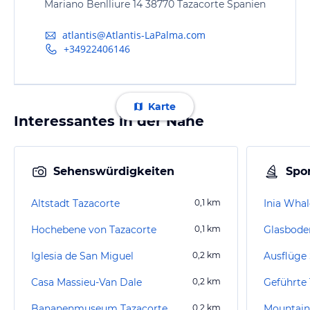
Mariano Benlliure 14 38770 Tazacorte Spanien
atlantis@Atlantis-LaPalma.com
+34922406146
Karte
Interessantes in der Nähe
Sehenswürdigkeiten
Spor
Altstadt Tazacorte
0,1
km
Inia Wha
Hochebene von Tazacorte
0,1
km
Iglesia de San Miguel
0,2
km
Casa Massieu-Van Dale
0,2
km
Geführte
Bananenmuseum Tazacorte
0,2
km
Mountain