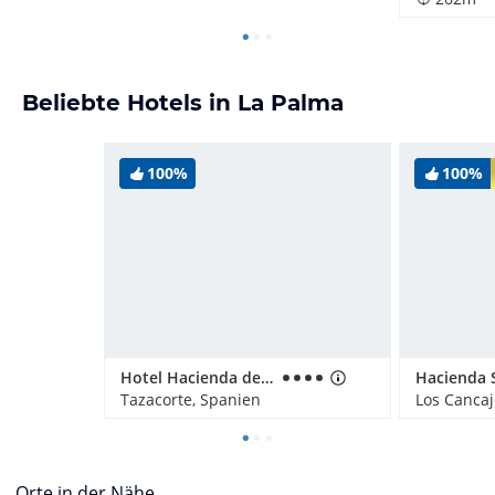
Beliebte Hotels in La Palma
100%
100%
Hotel Hacienda de Abajo
Hacienda 
Tazacorte, Spanien
Los Cancaj
Orte in der Nähe