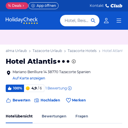
%
Deals
App öffnen
Kontakt
Hotel, Reiseziel
La Palma Urlaub
Tazacorte Urlaub
Tazacorte Hotels
Hotel Atlantis
Hotel Atlantis
Mariano Benlliure 14 38770 Tazacorte Spanien
Auf Karte anzeigen
1
Bewertung
100%
4,9
/ 6
Bewerten
Hochladen
Merken
Hotelübersicht
Bewertungen
Fragen