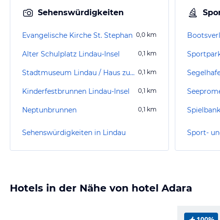
Sehenswürdigkeiten
Spor
Evangelische Kirche St. Stephan
0,0
km
Bootsverl
Alter Schulplatz Lindau-Insel
0,1
km
Sportpark
Stadtmuseum Lindau / Haus zum Cavazzen
0,1
km
Segelhafe
Kinderfestbrunnen Lindau-Insel
0,1
km
Seeprome
Neptunbrunnen
0,1
km
Spielbank
Sehenswürdigkeiten in Lindau
Sport- un
Hotels in der Nähe von hotel Adara
100%