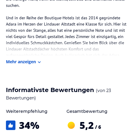
suchen.
Und in der Reihe der Boutique-Hotels ist das 2014 gegründete
Adara im Herzen der Lindauer Altstadt eine Klasse für sich. Hier ist
nichts von der Stange, alles hat eine persönliche Note und ist mit
viel Gespür fürs Detail gestaltet. Jedes Zimmer ist einzigartig, ein
individuelles Schmuckkästchen. Genießen Sie beim Blick über die
Lindauer Altstadtdächer höchsten Komfort und das
außergewöhnliche Design. Auch kulinarisch hat sich das Adara
ganz der Idee verschrieben, Sie mit kompromissloser Qualität und
Mehr anzeigen
hoher Kreativität zu überraschen.
Zimmer / Unterbringung im Hotel
Zauberhaft
Informativste Bewertungen
(von
23
Bewertungen)
Nach fünfjähriger, aufwendigster Sanierung erstrahlt das Gebäude,
in dem das Adara beheimatet ist, in seiner ganzen Pracht. Dabei
Weiterempfehlung
Gesamtbewertung
war der Gebäudekomplex, bestehend aus vier Häusern, am Alten
Schulplatz um 1900 bereits zum Abbruch freigegeben. Das wurde
34
%
5,2
dann aber durch die wirtschaftlichen Zwänge der
/ 6
Weltwirtschaftskrise um 1920 verhindert. Das in der Zwischenzeit