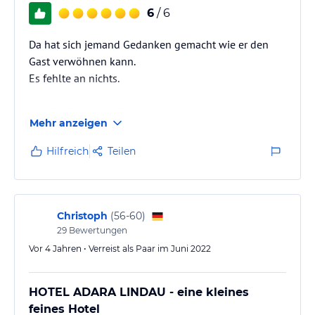
6
/ 6
Da hat sich jemand Gedanken gemacht wie er den
Gast verwöhnen kann.
Es fehlte an nichts.
PERFEKT für ein WE Trip
Mehr anzeigen
Einziger Wermutstropfen das Parken (25,- € pro Tag).
Hilfreich
Teilen
Hier sollte man sich doch überlegen ob man nicht
einen Fixpreis mit dem Eigentümer des Parkhauses
aushandeln kann. Das funktioniert in anderen
Städten ja auch ( gerade wieder in Leipzig erlebt ) …
Christoph
(
56-60
)
das wenn man das Parkticket im Hotel einlöst gibt es
29
Bewertungen
einen Rabatt.
Vor 4 Jahren • Verreist als Paar im Juni 2022
HOTEL ADARA LINDAU - eine kleines
feines Hotel