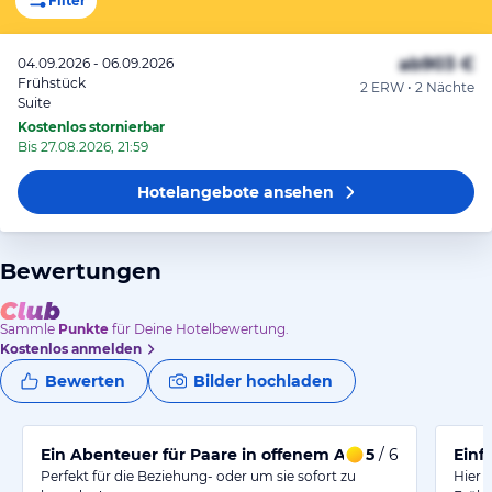
Filter
ab
903 €
04.09.2026 - 06.09.2026
Frühstück
2 ERW • 2 Nächte
Suite
Kostenlos stornierbar
Bis 27.08.2026, 21:59
Hotelangebote
ansehen
Bewertungen
Sammle
Punkte
für Deine Hotelbewertung.
Kostenlos anmelden
Bewerten
Bilder hochladen
Ein Abenteuer für Paare in offenem Ambiente
5
/ 6
Einf
Perfekt für die Beziehung- oder um sie sofort zu
Hier f