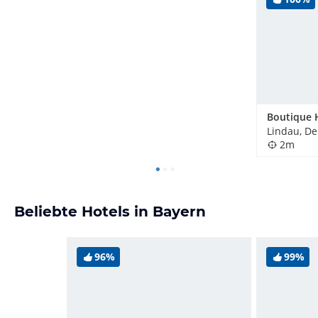
Lindau, D
2m
Beliebte Hotels in Bayern
96%
99%