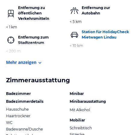
Entfernung zu
Entfernung zur
öffentlichen
Autobahn
Verkehrsmitteln
< 5 km
< 1 km
Station für HolidayCheck
Entfernung zum
Mietwagen Lindau
Stadtzentrum
< 10 km
< 200 m
Mehr anzeigen
Zimmerausstattung
Badezimmer
Minibar
Badezimmerdetails
Minibarausstattung
Hausschuhe
Mit Alkohol
Haartrockner
Mobiliar
WC
Schreibtisch
Badewanne/Dusche
Sitzecke