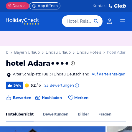
%
Deals
App öffnen
Kontakt
Hotel, Reiseziel
rlaub
Bayern Urlaub
Lindau Urlaub
Lindau Hotels
hotel Adara
hotel Adara
Alter Schulplatz 1 88131 Lindau Deutschland
Auf Karte anzeigen
23
Bewertungen
34%
5,2
/ 6
Bewerten
Hochladen
Merken
Hotelübersicht
Bewertungen
Bilder
Fragen