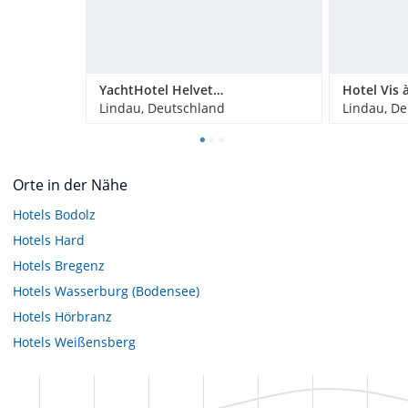
YachtHotel Helvetia Wellness & Spa Domizil
Hotel Vis à
Lindau, Deutschland
Lindau, D
Orte in der Nähe
Hotels
Bodolz
Hotels
Hard
Hotels
Bregenz
Hotels
Wasserburg (Bodensee)
Hotels
Hörbranz
Hotels
Weißensberg