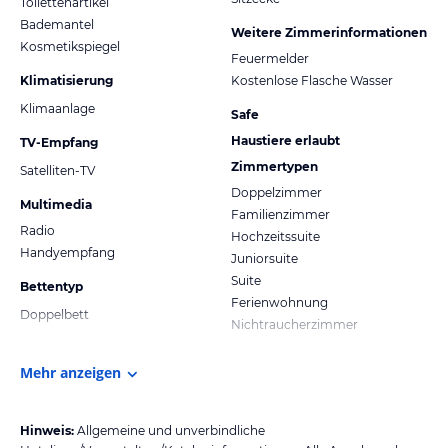
Toilettenartikel
Bademantel
Weitere Zimmerinformationen
Kosmetikspiegel
Feuermelder
Klimatisierung
Kostenlose Flasche Wasser
Klimaanlage
Safe
Haustiere erlaubt
TV-Empfang
Zimmertypen
Satelliten-TV
Doppelzimmer
Multimedia
Familienzimmer
Radio
Hochzeitssuite
Handyempfang
Juniorsuite
Suite
Bettentyp
Ferienwohnung
Doppelbett
Nichtraucherzimmer
Mehr anzeigen
Hinweis:
Allgemeine und unverbindliche