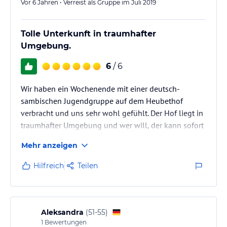
Vor 6 Jahren • Verreist als Gruppe im Juli 2019
Tolle Unterkunft in traumhafter
Umgebung.
6
/ 6
Wir haben ein Wochenende mit einer deutsch-
sambischen Jugendgruppe auf dem Heubethof
verbracht und uns sehr wohl gefühlt. Der Hof liegt in
traumhafter Umgebung und wer will, der kann sofort
die Vielfalt und Schönheit der Allgäuer Natur erleben.
Mehr anzeigen
Das Essen ist hervorragend, das Team sehr hilfsbereit
und flexibel und die Zimmer sauber und funktional.
Hilfreich
Teilen
Alles in allem ein sehr gutes
Preis/Leistungsverhältnis. Und natürlich bringt man
seine Getränke nicht mit, sondern erwirbt sie zu
einem fairen Preis im Heubethhof!…
Aleksandra
(
51-55
)
1
Bewertungen