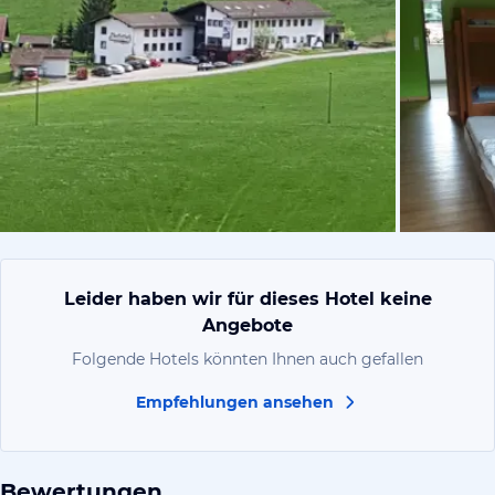
von Robby,
Leider haben wir für dieses Hotel keine
Angebote
Folgende Hotels könnten Ihnen auch gefallen
Empfehlungen ansehen
Bewertungen