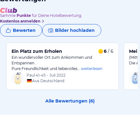
Sammle
Punkte
für Deine Hotelbewertung.
Kostenlos anmelden
Bewerten
Bilder hochladen
Ein Platz zum Erholen
6
/ 6
Mei
Ein wundervoller Ort zum Ankommen und
(Mitt
Entspannen .
Die A
Pure Freundlichkeit und liebevolles…
weiterlesen
Paul
41-45
•
Juli 2022
Aus Deutschland
Alle Bewertungen (
6
)