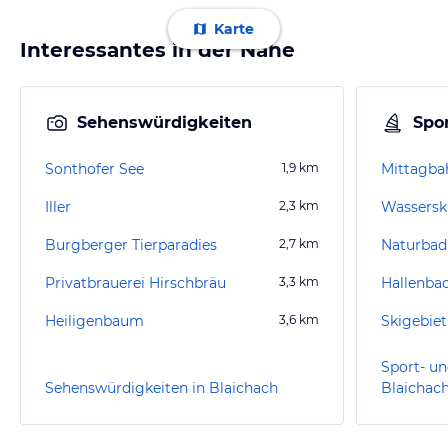
Karte
Interessantes in der Nähe
Sehenswürdigkeiten
Spor
Sonthofer See
1,9
km
Mittagba
Iller
2,3
km
Wasserski
Burgberger Tierparadies
2,7
km
Privatbrauerei Hirschbräu
3,3
km
Hallenba
Heiligenbaum
3,6
km
Sport- un
Sehenswürdigkeiten in Blaichach
Blaichac