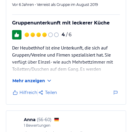
Vor 6 Jahren • Verreist als Gruppe im August 2019
Gruppenunterkunft mit leckerer Küche
4
/ 6
Der Heubethhof ist eine Unterkunft, die sich auf
Gruppen/Vereine und Firmen spezialisiert hat. Sie
verfügt über Einzel- wie auch Mehrbettzimmer mit
Toiletten/Duschen auf dem Gang. Es werden
Aktivitäten von dem Motivationstrainer recht
Mehr anzeigen
aufdringlich angeboten.
Hilfreich
Teilen
Anna
(
56-60
)
1
Bewertungen