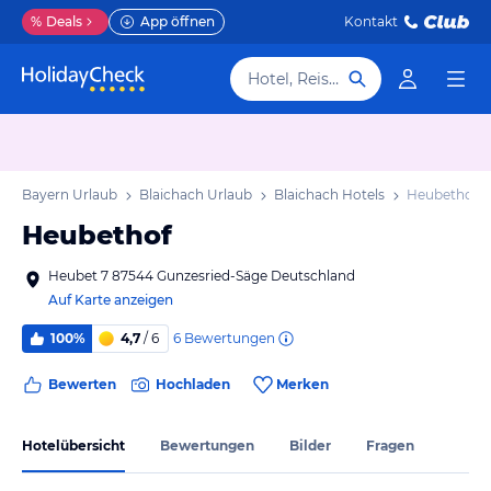
%
Deals
App öffnen
Kontakt
Hotel, Reiseziel
Bayern Urlaub
Blaichach Urlaub
Blaichach Hotels
Heubethof
Heubethof
Heubet 7 87544 Gunzesried-Säge Deutschland
Auf Karte anzeigen
6
Bewertungen
100%
4,7
/ 6
Bewerten
Hochladen
Merken
Hotelübersicht
Bewertungen
Bilder
Fragen