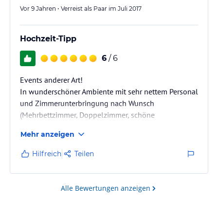
Vor 9 Jahren • Verreist als Paar im Juli 2017
Hochzeit-Tipp
6
/ 6
Events anderer Art!
In wunderschöner Ambiente mit sehr nettem Personal
und Zimmerunterbringung nach Wunsch
(Mehrbettzimmer, Doppelzimmer, schöne
Appartements )
Mehr anzeigen
kann man hier super toll feiern und/oder entspannen.
Das Frühstück ist sehr gut !!! Abenbrot kann man
Hilfreich
Teilen
bestellen, allerdings ab 20 Personen. Ansonsten kann
man auch zu Fuß andere Lokalitäten erreichen.
Direkt am Hotel kann man Tobeln buchen oder schön
Alle Bewertungen anzeigen
am Fluß spazieren gehen.
Im Erdgeschoß ist ein großer Raum (früher