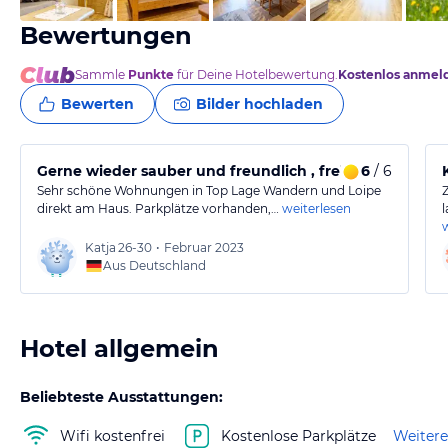
Bewertungen
Sammle
Punkte
für Deine Hotelbewertung.
Kostenlos anmel
Bewerten
Bilder hochladen
Gerne wieder sauber und freundlich , freies WLan
6
/ 6
Sehr schöne Wohnungen in Top Lage Wandern und Loipe
direkt am Haus. Parkplätze vorhanden,…
weiterlesen
Katja
26-30
•
Februar 2023
Aus Deutschland
Hotel allgemein
Beliebteste Ausstattungen:
Wifi kostenfrei
Kostenlose Parkplätze
Weitere