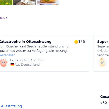
den
Katastrophe in Ofterschwang
1
/ 6
Super 
Zum Duschen und Geschirrspülen stand uns nur
Super s
lauwarmes Wasser zur Verfügung. Die Heizung…
Urlaub.
weiterlesen
Sehr fr
Laura
36-40
•
April 2018
Aus Deutschland
Gesa
< 50
 Ausstattung