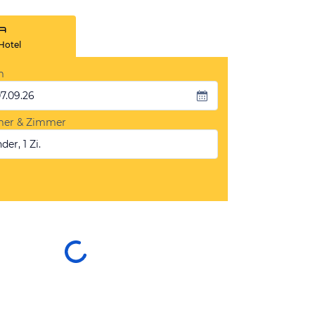
Hotel
m
07.09.26
mer & Zimmer
der, 1 Zi.