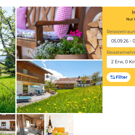
Nur 
Reisezeitrau
05.09.26 - 
Reiseteilneh
2 Erw, 0 Kin
von Booking.com
Filter
von Booking.com