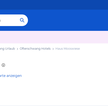
ang Urlaub
Ofterschwang Hotels
Haus Mooswiese
arte anzeigen