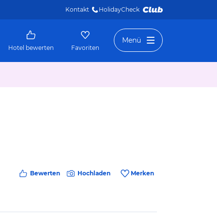
Kontakt
HolidayCheck 
Menü
Hotel bewerten
Favoriten
Bewerten
Hochladen
Merken