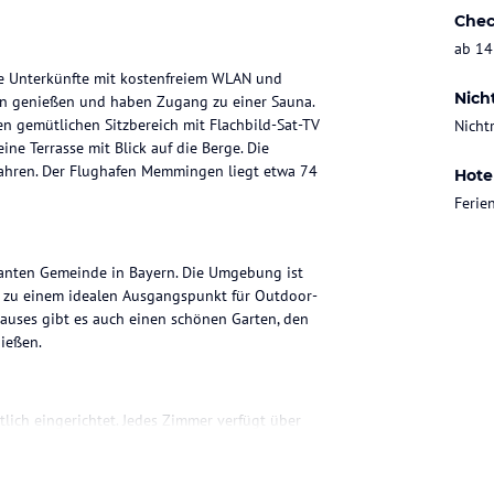
Chec
ab 14
le Unterkünfte mit kostenfreiem WLAN und
Nich
gen genießen und haben Zugang zu einer Sauna.
en gemütlichen Sitzbereich mit Flachbild-Sat-TV
Nicht
ne Terrasse mit Blick auf die Berge. Die
fahren. Der Flughafen Memmingen liegt etwa 74
Hote
Feri
manten Gemeinde in Bayern. Die Umgebung ist
 zu einem idealen Ausgangspunkt für Outdoor-
auses gibt es auch einen schönen Garten, den
nießen.
ich eingerichtet. Jedes Zimmer verfügt über
ayer sowie eine voll ausgestattete Küche mit
en Balkon mit Blick auf die umliegenden Berge.
 selbst zubereiten.