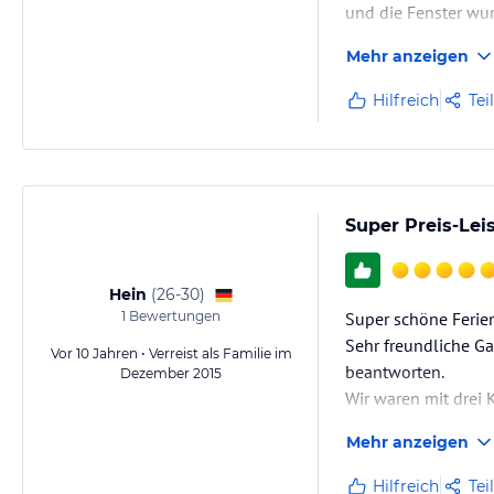
und die Fenster wur
empfehlen............
Mehr anzeigen
Hilfreich
Tei
Super Preis-Lei
Hein
(
26-30
)
1
Bewertungen
Super schöne Ferie
Sehr freundliche G
Vor 10 Jahren • Verreist als Familie im
beantworten.
Dezember 2015
Wir waren mit drei
Diese Unterkunft m
Mehr anzeigen
Vielen Dank für ei
Hilfreich
Tei