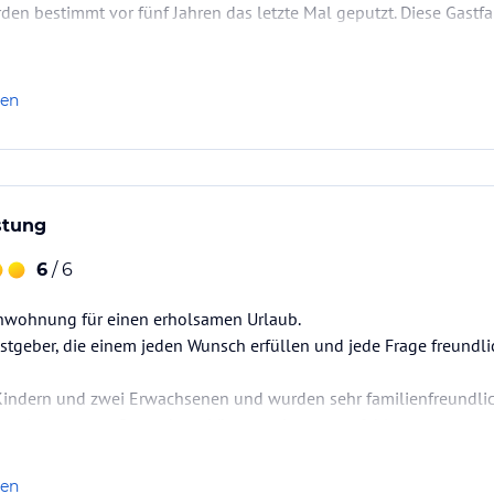
den bestimmt vor fünf Jahren das letzte Mal geputzt. Diese Gastfam
len
stung
6
/ 6
nwohnung für einen erholsamen Urlaub.
astgeber, die einem jeden Wunsch erfüllen und jede Frage freund
 Kindern und zwei Erwachsenen und wurden sehr familienfreundlic
it seinen netten Gastgebern können wir nur empfehlen.
nen schönen Urlaub
len