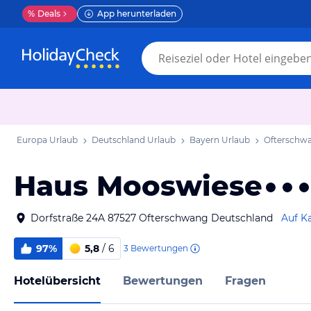
%
Deals
App herunterladen
Europa Urlaub
Deutschland Urlaub
Bayern Urlaub
Ofterschw
Haus Mooswiese
Dorfstraße 24A 87527 Ofterschwang Deutschland
Auf K
97%
5,8
/ 6
3
Bewertungen
Hotelübersicht
Bewertungen
Fragen