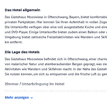
Das Hotel allgemein
Das Gästehaus Mooswiese in Ofterschwang, Bayern, bietet komfortab
privaten Parkplätzen. Hier können Sie Ihren Aufenthalt in vollen Zü
Die Unterkünfte verfügen über eine voll ausgestattete Küche und ein
und DVD-Player. Einige Unterkünfte bieten zudem einen Balkon oder ei
Umgebung bietet zahlreiche Freizeitaktivitäten wie Wandern und Ski
km entfernt.
Die Lage des Hotels
Das Gästehaus Mooswiese befindet sich in Ofterschwang, einer char
von malerischer Natur und atemberaubenden Bergen geprägt, was sie
Aktivitäten wie Wandern und Skifahren macht. In der Nähe des Gästeh
Sie nutzen können, um sich zu entspannen und die frische Luft zu ge
Zimmer / Unterbringung im Hotel
Die Unterkünfte im Gästehaus Mooswiese sind komfortabel und gemütl
kostenfreies WLAN, einen Sitzbereich mit Flachbild-Sat-TV und DVD-Pl
Mehr anzeigen
Kühlschrank. Einige Unterkünfte bieten zudem eine Terrasse oder ein
Hier können Sie sich wie zu Hause fühlen und Ihre Mahlzeiten bequem