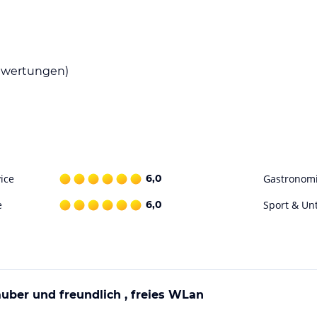
zeiten in der voll ausgestatteten Küche
 Restaurants speisen und regionale
wertungen)
cher Küche bis hin zu internationalen Gerichten.
en für Sport- und Freizeitaktivitäten. In der
 Winter die Pisten hinunterfahren und
ich nach einem aktiven Tag entspannen können.
hwang.
ice
6,0
Gastronom
e
6,0
Sport & Un
ohne Gewähr. Bitte lies vor der Buchung die
uber und freundlich , freies WLan