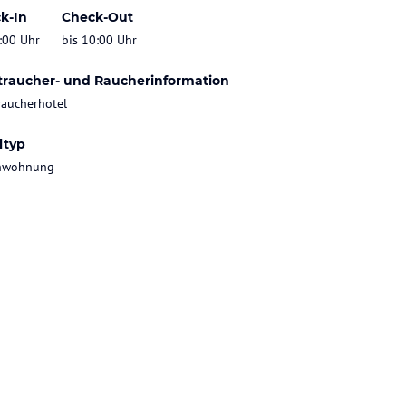
k-In
Check-Out
:00 Uhr
bis 10:00 Uhr
traucher- und Raucherinformation
raucherhotel
ltyp
enwohnung