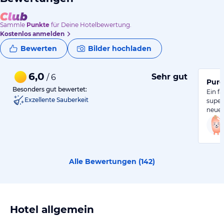
Sammle
Punkte
für Deine Hotelbewertung.
Kostenlos anmelden
Bewerten
Bilder hochladen
6,0
Sehr gut
/ 6
Pure
Besonders gut bewertet:
Ein f
Exzellente Sauberkeit
super
neue
Alle Bewertungen (
142
)
Hotel allgemein