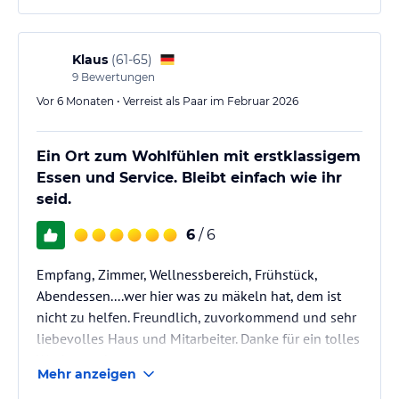
Wie immer konnten wir neue faszinierende Ecken des
Allgäus entdecken und altbekannte Wege genießen.
Besonders wenn man etwas abseits der Massen oder
Klaus
(
61-65
)
im Gebirge wandert bereitet es besondere Freude -
9
Bewertungen
fast…
Vor 6 Monaten • Verreist als Paar im Februar 2026
Ein Ort zum Wohlfühlen mit erstklassigem
Essen und Service. Bleibt einfach wie ihr
seid.
6
/ 6
Empfang, Zimmer, Wellnessbereich, Frühstück,
Abendessen....wer hier was zu mäkeln hat, dem ist
nicht zu helfen. Freundlich, zuvorkommend und sehr
liebevolles Haus und Mitarbeiter. Danke für ein tolles
Wochenende.
Mehr anzeigen
Mit netten Grüßen aus Stuttgart-Heslach