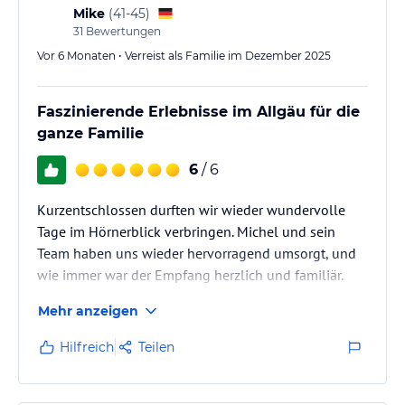
Mike
(
41-45
)
31
Bewertungen
Vor 6 Monaten • Verreist als Familie im Dezember 2025
Faszinierende Erlebnisse im Allgäu für die
ganze Familie
6
/ 6
Kurzentschlossen durften wir wieder wundervolle
Tage im Hörnerblick verbringen. Michel und sein
Team haben uns wieder hervorragend umsorgt, und
wie immer war der Empfang herzlich und familiär.
Mehr anzeigen
Auch dieses Mal konnten wir die faszinierende Ecken
des Allgäus entdecken und altbekannte Wege erneut
Hilfreich
Teilen
genießen, diesmal ganz in weiß an den Nordhängen
und in "grün" an den Südhängen. Die
Winterwanderwege waren gut präpariert und es lies