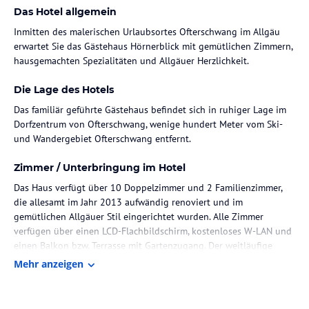
Das Hotel allgemein
Inmitten des malerischen Urlaubsortes Ofterschwang im Allgäu
erwartet Sie das Gästehaus Hörnerblick mit gemütlichen Zimmern,
hausgemachten Spezialitäten und Allgäuer Herzlichkeit.
Die Lage des Hotels
Das familiär geführte Gästehaus befindet sich in ruhiger Lage im
Dorfzentrum von Ofterschwang, wenige hundert Meter vom Ski-
und Wandergebiet Ofterschwang entfernt.
Zimmer / Unterbringung im Hotel
Das Haus verfügt über 10 Doppelzimmer und 2 Familienzimmer,
die allesamt im Jahr 2013 aufwändig renoviert und im
gemütlichen Allgäuer Stil eingerichtet wurden. Alle Zimmer
verfügen über einen LCD-Flachbildschirm, kostenloses W-LAN und
einen Balkon bzw. Terrasse mit Gartenzugang. Der weitläufige
Garten eignet sich sowohl zum Entspannen, als auch zu Spaß und
Mehr anzeigen
Spiel für Groß und Klein.
Gastronomie im Hotel