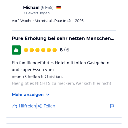
ohne Gewähr und ohne Prüfung durch HolidayCheck. Bitte
Michael
(
61-65
)
lies vor der Buchung die verbindlichen
Angebotsdetails
des
3
Bewertungen
jeweiligen Veranstalters.
Vor 1 Woche • Verreist als Paar im Juli 2026
Pure Erholung bei sehr netten Menschen...
6
/ 6
Ein familiengeführtes Hotel mit tollen Gastgebern
und super Essen vom
neuen Chefkoch Christian.
Hier gibt es NICHTS zu meckern. Wer sich hier nicht
wohlfühlt, sollte das Problem eindeutig nur bei sich
Mehr anzeigen
sehen!!!
Hilfreich
Teilen