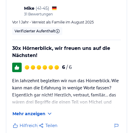
sich erstaunlich gut wandern. Es war ein Erlebnis, das
Mike
(
41-45
)
uns und den Kindern so viel…
31
Bewertungen
Vor 1 Jahr • Verreist als Familie im August 2025
Verifizierter Aufenthalt
30x Hörnerblick, wir freuen uns auf die
Nächsten!
6
/ 6
Ein Jahrzehnt begleiten wir nun das Hörnerblick. Wie
kann man die Erfahrung in wenige Worte fassen?
Eigentlich gar nicht! Herzlich, vertraut, familär... das
wären drei Begriffe die einen Teil von Michel und
seinem Team umschreiben. Alles passt einfach perfekt
Mehr anzeigen
für uns, ankommen und die Erholung beginnt
unmittelbar!
Hilfreich
Teilen