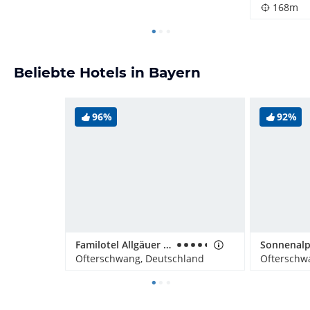
168m
Beliebte Hotels in Bayern
96%
92%
Familotel Allgäuer Berghof
Sonnenalp
Ofterschwang, Deutschland
Ofterschw