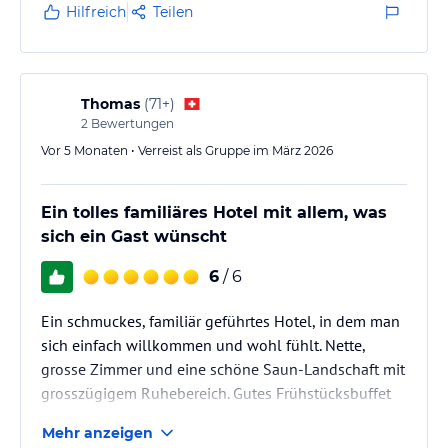
Hilfreich
Teilen
Thomas
(
71+
)
2
Bewertungen
Vor 5 Monaten • Verreist als Gruppe im März 2026
Ein tolles familiäres Hotel mit allem, was
sich ein Gast wünscht
6
/ 6
Ein schmuckes, familiär geführtes Hotel, in dem man
sich einfach willkommen und wohl fühlt. Nette,
grosse Zimmer und eine schöne Saun-Landschaft mit
grosszügigem Ruhebereich. Gutes Frühstücksbuffet
und hervorragendes Abendessen, und immer sehr
Mehr anzeigen
herzlich und aufmerksam von Michael und seiner