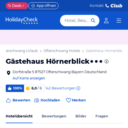
%
Deals
App öffnen
Kontakt
Hotel, Reiseziel
Ofterschwang Urlaub
Ofterschwang Hotels
Gästehaus Hörnerblick
Gästehaus Hörnerblick
Dorfstraße 5 87527 Ofterschwang Bayern Deutschland
Auf Karte anzeigen
142
Bewertungen
100%
6,0
/ 6
Bewerten
Hochladen
Merken
Hotelübersicht
Bewertungen
Bilder
Fragen