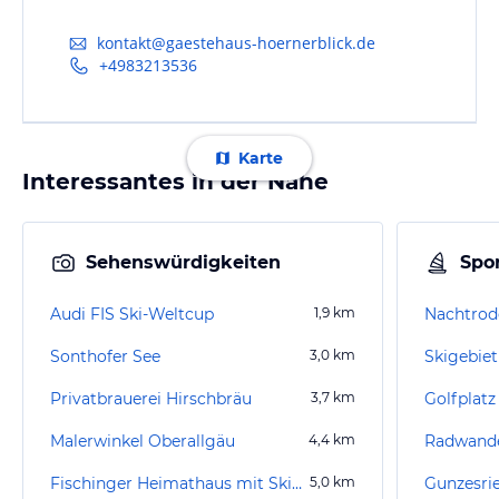
kontakt@gaestehaus-hoernerblick.de
+4983213536
Karte
Interessantes in der Nähe
Sehenswürdigkeiten
Spor
Audi FIS Ski-Weltcup
1,9
km
Nachtrod
Sonthofer See
3,0
km
Privatbrauerei Hirschbräu
3,7
km
Golfplat
Malerwinkel Oberallgäu
4,4
km
Radwander
Fischinger Heimathaus mit Skimuseum
5,0
km
Gunzesrie