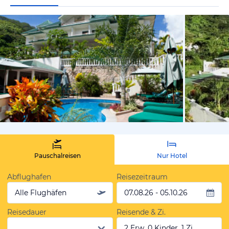
vom Hotelie
Pauschalreisen
Nur Hotel
Abflughafen
Reisezeitraum
Alle Flughäfen
07.08.26 - 05.10.26
Reisedauer
Reisende & Zi.
2 Erw, 0 Kinder, 1 Zi.