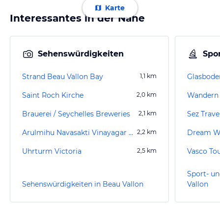
Karte
Interessantes in der Nähe
Sehenswürdigkeiten
Spor
Strand Beau Vallon Bay
1,1
km
Saint Roch Kirche
2,0
km
Wandern 
Brauerei / Seychelles Breweries
2,1
km
Sez Trave
Arulmihu Navasakti Vinayagar Temple
2,2
km
Uhrturm Victoria
2,5
km
Vasco To
Sport- un
Sehenswürdigkeiten in Beau Vallon
Vallon