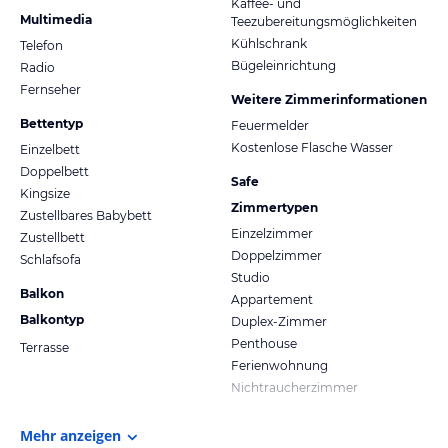
Kaffee- und
Multimedia
Teezubereitungsmöglichkeiten
Kühlschrank
Telefon
Bügeleinrichtung
Radio
Fernseher
Weitere Zimmerinformationen
Bettentyp
Feuermelder
Kostenlose Flasche Wasser
Einzelbett
Doppelbett
Safe
Kingsize
Zimmertypen
Zustellbares Babybett
Einzelzimmer
Zustellbett
Doppelzimmer
Schlafsofa
Studio
Balkon
Appartement
Balkontyp
Duplex-Zimmer
Penthouse
Terrasse
Ferienwohnung
Nichtraucherzimmer
Mehr anzeigen