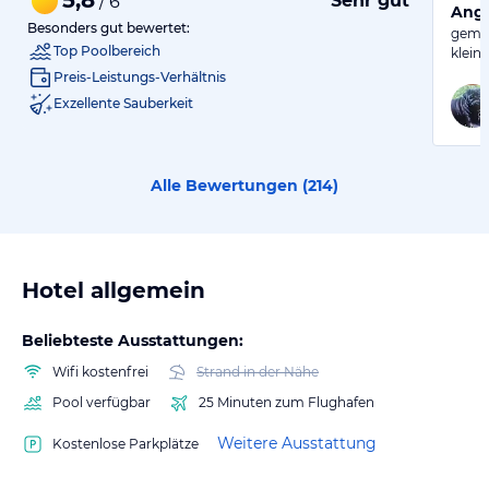
Sehr gut
/ 6
Ange
Besonders gut bewertet:
gemüt
Top Poolbereich
klein
Preis-Leistungs-Verhältnis
Exzellente Sauberkeit
Alle Bewertungen (
214
)
Hotel allgemein
Beliebteste Ausstattungen:
Wifi kostenfrei
Strand in der Nähe
Pool verfügbar
25 Minuten zum Flughafen
Weitere Ausstattung
Kostenlose Parkplätze