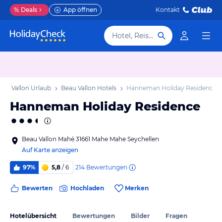
%
Deals
App öffnen
Kontakt
Hotel, Reiseziel
eau Vallon Urlaub
Beau Vallon Hotels
Hanneman Holiday Residence
Hanneman Holiday Residence
Beau Vallon Mahé 31661 Mahe Mahe Seychellen
Auf Karte anzeigen
214
Bewertungen
97%
5,8
/ 6
Bewerten
Hochladen
Merken
Hotelübersicht
Bewertungen
Bilder
Fragen