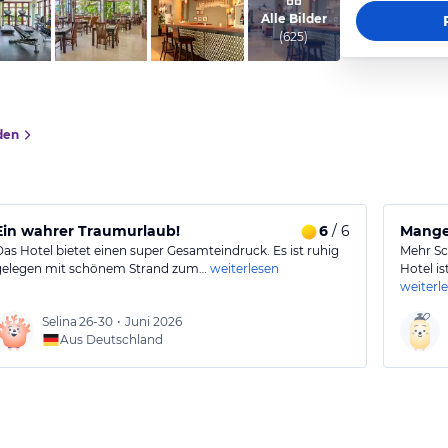
vom Hotelier, Mai 2015
Alle Bilder
(
625
)
den
Ein wahrer Traumurlaub!
6
/ 6
Mangel
Das Hotel bietet einen super Gesamteindruck. Es ist ruhig
Mehr Sch
gelegen mit schönem Strand zum…
weiterlesen
Hotel i
weiterl
Selina
26-30
•
Juni 2026
Aus Deutschland