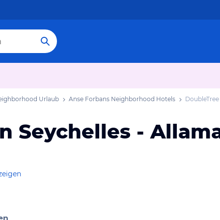
eighborhood Urlaub
Anse Forbans Neighborhood Hotels
DoubleTree 
n Seychelles - Allam
zeigen
en