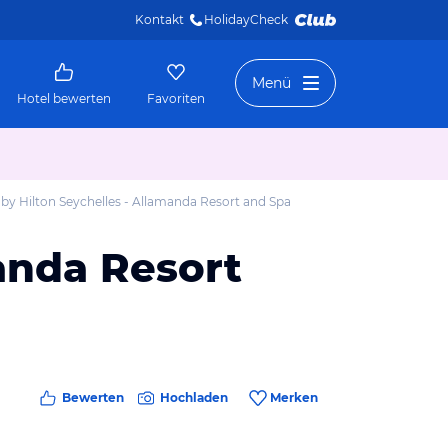
Kontakt
HolidayCheck 
Menü
Hotel bewerten
Favoriten
by Hilton Seychelles - Allamanda Resort and Spa
anda Resort
Bewerten
Hochladen
Merken