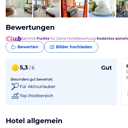
vom Hotelier, Mai 2015
Bewertungen
Sammle
Punkte
für Deine Hotelbewertung.
Kostenlos anmel
Bewerten
Bilder hochladen
5,3
Gut
/ 6
Besonders gut bewertet:
Für Aktivurlauber
Top Poolbereich
Hotel allgemein