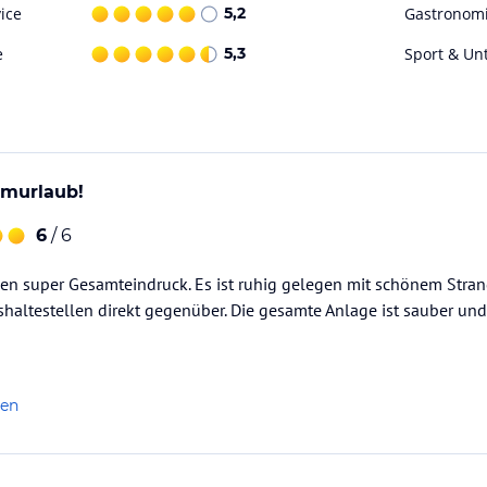
ice
5,2
Gastronom
eine Auswahl an großzügigen Zimmern, die
e
5,3
Sport & Un
ean bieten. Alle Zimmer verfügen über einen
nter Atmosphäre genießen können.
ize-Bett, eine Sitzecke mit Sofa sowie einen
 Badezimmer mit begehbarer Regendusche und
LAN, Minibar, Tee- und Kaffeemaschine und
umurlaub!
6
/ 6
sowie eine kupferne Badewanne und einen
ingen zu lassen.
nen super Gesamteindruck. Es ist ruhig gelegen mit schönem Stra
altestellen direkt gegenüber. Die gesamte Anlage ist sauber und 
 angenehmen Aufenthalt ermöglichen, mit Fokus
len
e Aromen der Inseln in entspannter,
es Resorts und serviert das charakteristische