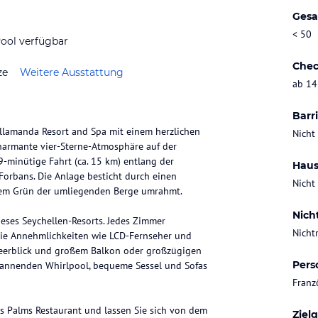
Gesa
< 50
ool verfügbar
Chec
ze
Weitere Ausstattung
ab 14
Barri
Allamanda Resort and Spa mit einem herzlichen
Nicht
harmante vier-Sterne-Atmosphäre auf der
29-minütige Fahrt (ca. 15 km) entlang der
Haus
orbans. Die Anlage besticht durch einen
Nicht
chem Grün der umliegenden Berge umrahmt.
Nich
eses Seychellen-Resorts. Jedes Zimmer
Nicht
Sie Annehmlichkeiten wie LCD-Fernseher und
Meerblick und großem Balkon oder großzügigen
Pers
spannenden Whirlpool, bequeme Sessel und Sofas
Franz
s Palms Restaurant und lassen Sie sich von dem
Ziel