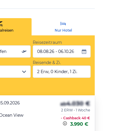
lreisen
Nur Hotel
Reisezeitraum
äfen
08.08.26 - 06.10.26
Reisende & Zi.
2 Erw, 0 Kinder, 1 Zi.
4.030 €
15.09.2026
ab
2 ERW • 1 Woche
 Ocean View
- Cashback
40 €
3.990 €