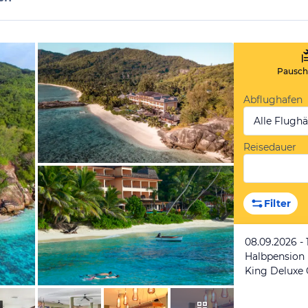
Pauscha
Abflughafen
Alle Flugh
Reisedauer
vom Hotelier, April 2026
Filter
08.09.2026 - 
Halbpension
King Deluxe