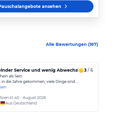
Pauschalangebote
ansehen
Alle Bewertungen (
167
)
nder Service und wenig Abwechslung beim Essen für Kinde
3
/ 6
Kleines, gem
ein als Sein.
Kleines, schon 
st in die Jahre gekommen, viele Dinge sind…
ruhiger Lage. 
esen
Sven
41-45
•
August 2026
Andrea
Aus Deutschland
Aus