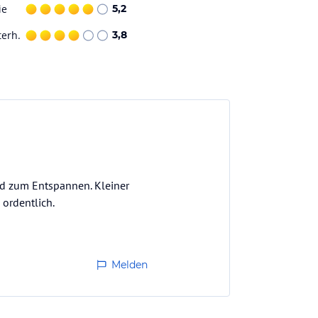
ie
5,2
terh.
3,8
nd zum Entspannen. Kleiner
ordentlich.
Melden