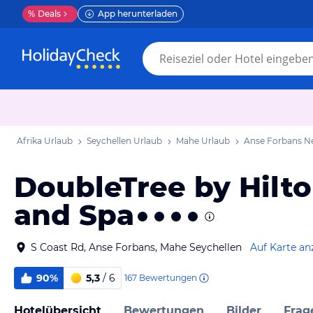
%
Deals
App herunterladen
Afrika Urlaub
Seychellen Urlaub
Mahe Urlaub
Anse Forbans N
DoubleTree by Hilto
and Spa
S Coast Rd, Anse Forbans, Mahe Seychellen
Auf Karte an
90%
5,3
/ 6
167
Bewertungen
Hotelübersicht
Bewertungen
Bilder
Frag