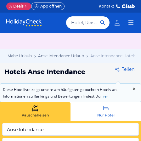
%
Deals
App öffnen
Kontakt
Hotel, Reiseziel
b
Mahe Urlaub
Anse Intendance Urlaub
Anse Intendance Hotels
Teilen
Hotels Anse Intendance
Diese Hotelliste zeigt unsere am häufigsten gebuchten Hotels an.
Informationen zu Rankings und Bewertungen findest Du
hier
Pauschalreisen
Nur Hotel
Anse Intendance