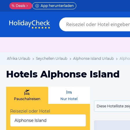
%
Deals
App herunterladen
Afrika Urlaub
Seychellen Urlaub
Alphonse Island Urlaub
Alpho
Hotels Alphonse Island
Pauschalreisen
Nur Hotel
Diese Hotelliste z
Reiseziel oder Hotel
Alphonse Island