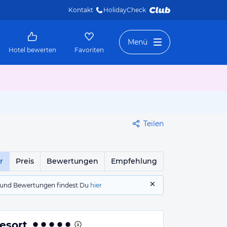
Kontakt
HolidayCheck 
Menü
Hotel bewerten
Favoriten
Teilen
r
Preis
Bewertungen
Empfehlung
gs und Bewertungen findest Du
hier
esort