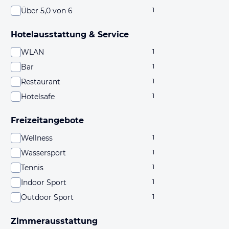
Über 5,0 von 6
1
Hotelausstattung & Service
WLAN
1
Bar
1
Restaurant
1
Hotelsafe
1
Freizeitangebote
Wellness
1
Wassersport
1
Tennis
1
Indoor Sport
1
Outdoor Sport
1
Zimmerausstattung