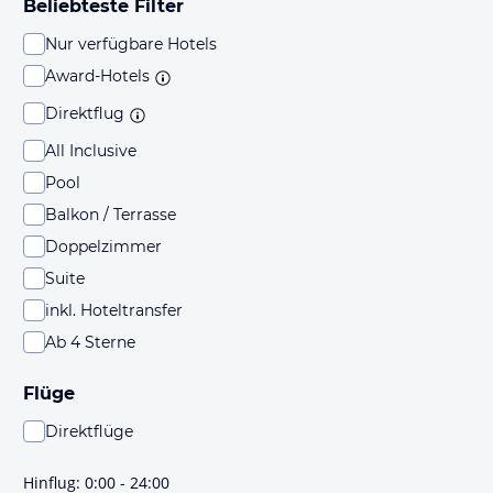
Beliebteste Filter
Nur verfügbare Hotels
Award-Hotels
Direktflug
All Inclusive
Pool
Balkon / Terrasse
Doppelzimmer
Suite
inkl. Hoteltransfer
Ab 4 Sterne
Flüge
Direktflüge
Du findest mit dieser Einstellung Flüge, die mit sehr
hoher Wahrscheinlichkeit Direktflüge sind. Bitte
Hinflug
:
0:00 - 24:00
prüfe vor der Buchung noch einmal die Flugdetails.