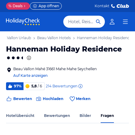
%
Deals
App öffnen
Kontakt
Hotel, Reiseziel
eau Vallon Urlaub
Beau Vallon Hotels
Hanneman Holiday Residence
Hanneman Holiday Residence
Beau Vallon Mahé 31661 Mahe Mahe Seychellen
Auf Karte anzeigen
214
Bewertungen
97%
5,8
/ 6
Bewerten
Hochladen
Merken
Hotelübersicht
Bewertungen
Bilder
Fragen