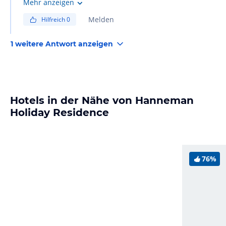
ist das Haus auch geführt.
Mehr anzeigen
Melden
Hilfreich
0
1 weitere Antwort anzeigen
Hotels in der Nähe von Hanneman
Holiday Residence
76%