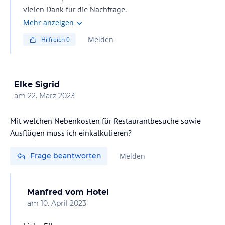
vielen Dank für die Nachfrage.
Auf unserer Homepage www.hanneman-seychelles
Mehr anzeigen
.com findest Du Spezial Angebote.
Melden
Hilfreich
0
Für weitere Informationen bitte setzte Dich mit unserer
Rezeption email
hannemanholidayresidence@seychelles.net in
Verbindung.
Elke Sigrid
Herzliche Grüsse,
am
22. März 2023
das Hanneman Team
Mit welchen Nebenkosten für Restaurantbesuche sowie
Ausflügen muss ich einkalkulieren?
Frage beantworten
Melden
Manfred
vom Hotel
am
10. April 2023