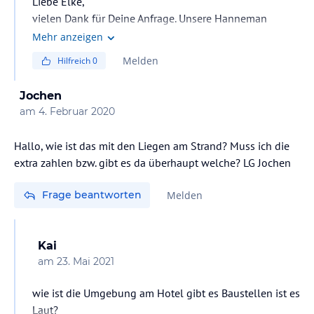
Liebe Elke,
vielen Dank für Deine Anfrage. Unsere Hanneman
Holiday Residence ist eine Self Catering Residence mit
Mehr anzeigen
komplett ausgestatteten Küchen.
Melden
Hilfreich
0
Einkaufsmöglichkeiten sind fussnah.
Restaurants gibt es auch fussnah in verschiedenen
Jochen
Kategorien und Preislagen.
am
4. Februar 2020
Ausflüge kann man vor Ort buchen und diese gibt in
ebenfalls in verschiedensten Varianten und
Hallo, wie ist das mit den Liegen am Strand? Muss ich die
Preisklassen. Wir können daher leider im voraus keine
extra zahlen bzw. gibt es da überhaupt welche? LG Jochen
Kostenangaben machen.
Würden uns freuen, Dich bei uns begrüßen zu dürfen
Frage beantworten
Melden
und verbleiben mit herzlichen Grüßen,
Hanneman Holiday Residence
Kai
am
23. Mai 2021
wie ist die Umgebung am Hotel gibt es Baustellen ist es
Laut?