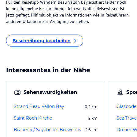
Für den Reisetipp Wandern Beau Vallon Bay existiert leider noch
keine allgemeine Beschreibung. Dein wertvolles Reisewissen ist
jetzt gefragt. Hilf mit, objektive Informationen wie in Reiseführern
anderen Urlaubern zur Verfügung zu stellen.
Beschreibung bearbeiten
Interessantes in der Nähe
Sehenswürdigkeiten
Spor
Strand Beau Vallon Bay
0,4
km
Saint Roch Kirche
Sez Trave
1,2
km
Brauerei / Seychelles Breweries
2,6
km