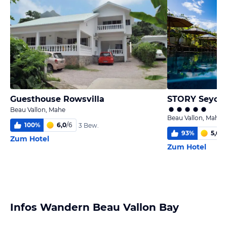
Guesthouse Rowsvilla
STORY Seyche
Beau Vallon, Mahe
Beau Vallon, Mahe
100
%
6,0
/
6
3 Bew.
93
%
5,6
/
6
Zum Hotel
Zum Hotel
Infos Wandern Beau Vallon Bay