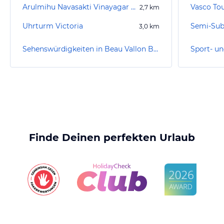
Arulmihu Navasakti Vinayagar Temple
Vasco To
2,7
km
Uhrturm Victoria
Semi-Sub
3,0
km
Sehenswürdigkeiten in Beau Vallon Beach
Finde Deinen perfekten Urlaub