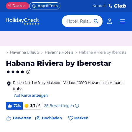
%
Deals
App öffnen
Kontakt
Hotel, Reiseziel
aub
Havanna Urlaub
Havanna Hotels
Habana Riviera by Iberostar
Habana Riviera by Iberostar
Paseo No. 1 e/ 1ra y Malecón, Vedado 10100 Havanna La Habana
Kuba
Auf Karte anzeigen
28
Bewertungen
72%
3,7
/ 6
Bewerten
Hochladen
Merken