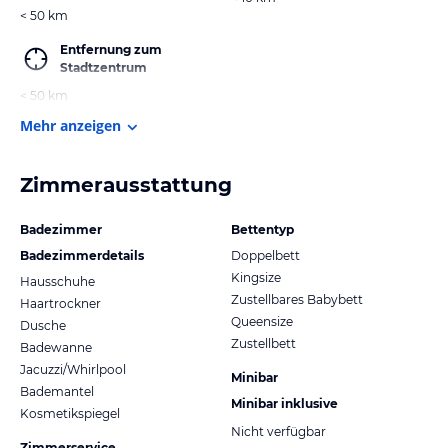
< 50 km
Entfernung zum
Stadtzentrum
< 50 km
Mehr anzeigen
Zimmerausstattung
Badezimmer
Bettentyp
Badezimmerdetails
Doppelbett
Kingsize
Hausschuhe
Zustellbares Babybett
Haartrockner
Queensize
Dusche
Zustellbett
Badewanne
Jacuzzi/Whirlpool
Minibar
Bademantel
Minibar inklusive
Kosmetikspiegel
Nicht verfügbar
Zimmerservice