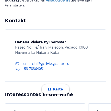
Buchung die verbindlichen
Angebotsdetails
des jeweiligen
Veranstalters.
Kontakt
Habana Riviera by Iberostar
Paseo No. 1 e/ 1ra y Malecón, Vedado 10100
Havanna La Habana Kuba
comercial@gcrivie.gca.tur.cu
+53 78364051
Karte
Interessantes in der Nähe