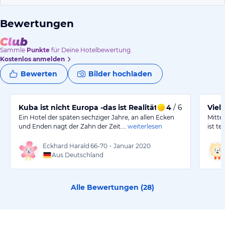
Bewertungen
Sammle
Punkte
für Deine Hotelbewertung.
Kostenlos anmelden
Bewerten
Bilder hochladen
Kuba ist nicht Europa -das ist Realität
4
/ 6
Viel 
Ein Hotel der späten sechziger Jahre, an allen Ecken
Mitte
und Enden nagt der Zahn der Zeit.…
weiterlesen
ist t
Eckhard Harald
66-70
•
Januar 2020
Aus Deutschland
Alle Bewertungen (
28
)