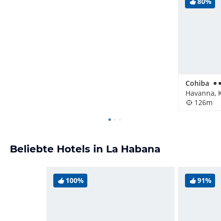
80%
Cohiba
Havanna, 
126m
Beliebte Hotels in La Habana
100%
91%