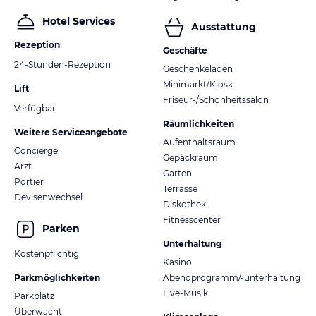
Hotel Services
Ausstattung
Rezeption
Geschäfte
24-Stunden-Rezeption
Geschenkeladen
Minimarkt/Kiosk
Lift
Friseur-/Schönheitssalon
Verfügbar
Räumlichkeiten
Weitere Serviceangebote
Aufenthaltsraum
Concierge
Gepäckraum
Arzt
Garten
Portier
Terrasse
Devisenwechsel
Diskothek
Fitnesscenter
Parken
Unterhaltung
Kostenpflichtig
Kasino
Parkmöglichkeiten
Abendprogramm/-unterhaltung
Live-Musik
Parkplatz
Überwacht