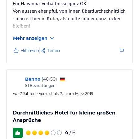
Für Havanna-Verhältnisse ganz OK.
Von aussen eher pfui, von innen überdurchschnittlich
- man ist hier in Kuba, also bitte immer ganz locker
bleiben!
Unterm` Strick kann ich dieses Hotel empfehlen, ganz
Mehr anzeigen
eindeutig.
Hilfreich
Teilen
Benno
(
46-50
)
81
Bewertungen
Vor 7 Jahren • Verreist als Paar im März 2019
Durchnittliches Hotel für kleine großen
Ansprüche
4
/ 6