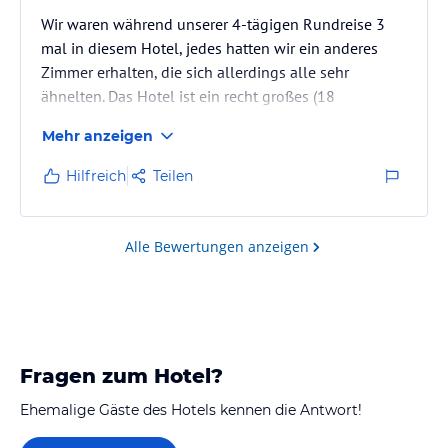
Wir waren während unserer 4-tägigen Rundreise 3
mal in diesem Hotel, jedes hatten wir ein anderes
Zimmer erhalten, die sich allerdings alle sehr
ähnelten. Das Hotel ist ein recht großes (18
Stockwerke) Hotel, mit imposanter Lobby, einem
Mehr anzeigen
Buffetrestaurant, einem A la Carte Restaurant und
einer Bar, zumindest habe ich nur die eine gesehen.
Hilfreich
Teilen
Im Hotel konnte auch Geld getauscht werden, wobei
wir hier den besten Kurs erhielten, 2 andere Hotels
waren da deutlich schlechter.
Alle Bewertungen anzeigen
Fragen zum Hotel?
Ehemalige Gäste des Hotels kennen die Antwort!