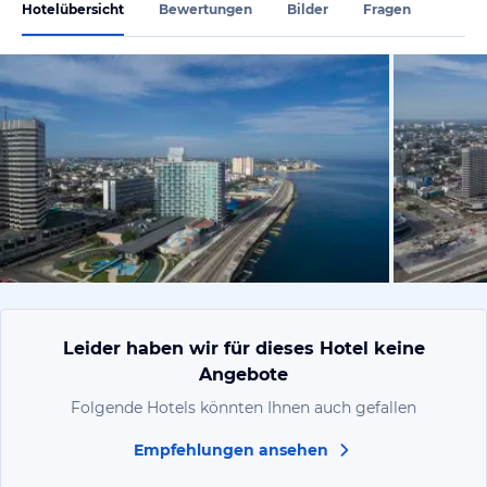
Hotelübersicht
Bewertungen
Bilder
Fragen
vom Hotelie
Leider haben wir für dieses Hotel keine
Angebote
Folgende Hotels könnten Ihnen auch gefallen
Empfehlungen ansehen