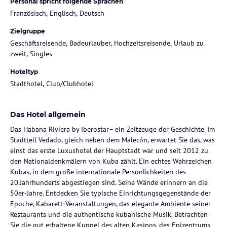
Personal spricht folgende Sprachen
Französisch, Englisch, Deutsch
Zielgruppe
Geschäftsreisende, Badeurlauber, Hochzeitsreisende, Urlaub zu
zweit, Singles
Hoteltyp
Stadthotel, Club/Clubhotel
Das Hotel allgemein
Das Habana Riviera by Iberostar– ein Zeitzeuge der Geschichte. Im
Stadtteil Vedado, gleich neben dem Malecón, erwartet Sie das, was
einst das erste Luxushotel der Hauptstadt war und seit 2012 zu
den Nationaldenkmälern von Kuba zählt. Ein echtes Wahrzeichen
Kubas, in dem große internationale Persönlichkeiten des
20.Jahrhunderts abgestiegen sind. Seine Wände erinnern an die
50er-Jahre. Entdecken Sie typische Einrichtungsgegenstände der
Epoche, Kabarett-Veranstaltungen, das elegante Ambiente seiner
Restaurants und die authentische kubanische Musik. Betrachten
Sie die gut erhaltene Kuppel des alten Kasinos, des Epizentrums