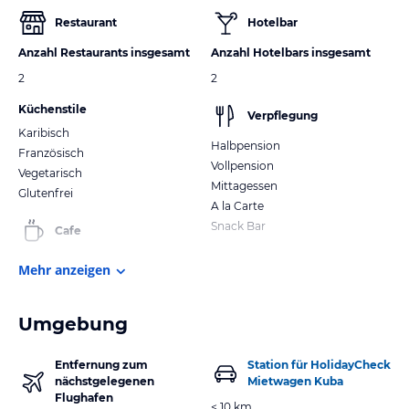
Restaurant
Hotelbar
Anzahl Restaurants insgesamt
Anzahl Hotelbars insgesamt
2
2
Küchenstile
Verpflegung
Karibisch
Halbpension
Französisch
Vollpension
Vegetarisch
Mittagessen
Glutenfrei
A la Carte
Snack Bar
Cafe
Mehr anzeigen
Umgebung
Entfernung zum
Station für HolidayCheck
nächstgelegenen
Mietwagen Kuba
Flughafen
< 10 km