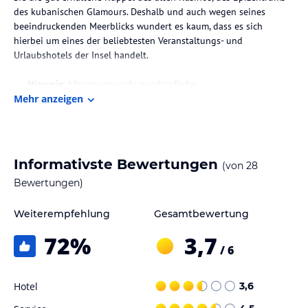
des kubanischen Glamours. Deshalb und auch wegen seines
beeindruckenden Meerblicks wundert es kaum, dass es sich
hierbei um eines der beliebtesten Veranstaltungs- und
Urlaubshotels der Insel handelt.
Hinweis:
Allgemeine und unverbindliche
Mehr anzeigen
Hoteliers-/Veranstalter-/Kataloginformationen. Alle Angaben
ohne Gewähr und ohne Prüfung durch HolidayCheck. Bitte
lies vor der Buchung die verbindlichen
Angebotsdetails
des
jeweiligen Veranstalters.
Informativste Bewertungen
(von
28
Bewertungen)
Weiterempfehlung
Gesamtbewertung
72
%
3,7
/ 6
Hotel
3,6