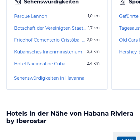
Sehenswürdigkeiten
Spor
Parque Lennon
1,0
km
Botschaft der Vereinigten Staaten
1,7
km
Tagesaus
Friedhof Cementerio Cristóbal Colón
2,0
km
Old Cars
Kubanisches Innenministerium
2,3
km
Hershey-
Hotel Nacional de Cuba
2,4
km
Sehenswürdigkeiten in Havanna
Hotels in der Nähe von Habana Riviera
by Iberostar