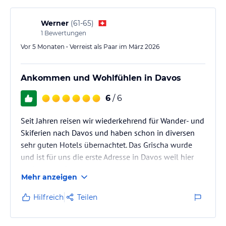
Pulsa Fonduestube
Werner
(
61-65
)
In unserer Stube servieren wir eine erstklassige und vielfältige
1
Bewertungen
Auswahl von Fondue und Raclette-Spezialitäten.
Vor 5 Monaten • Verreist als Paar im März 2026
Sport und Unterhaltung
Sie haben die Möglichkeit, wohltuende Massagen und
Ankommen und Wohlfühlen in Davos
Kosmetikbehandlungen zu buchen.
6
/ 6
Sonstige Einrichtungen und Services
Seit Jahren reisen wir wiederkehrend für Wander- und
Grischa - DAS Hotel Davos ist sehr persönlich geführt. Von der
Skiferien nach Davos und haben schon in diversen
ersten Begrüssung bis zum "Aufwiedersehen" spüren Sie die
ehrliche Freundlichkeit aller Mitarbeiter.
sehr guten Hotels übernachtet. Das Grischa wurde
und ist für uns die erste Adresse in Davos weil hier
Hinweis:
Allgemeine und unverbindliche
einfach das 'Gesamtpaket' am stimmigsten ist.
Hoteliers-/Veranstalter-/Kataloginformationen. Alle Angaben
Mehr anzeigen
ohne Gewähr und ohne Prüfung durch HolidayCheck. Bitte
lies vor der Buchung die verbindlichen
Angebotsdetails
des
Hilfreich
Teilen
jeweiligen Veranstalters.