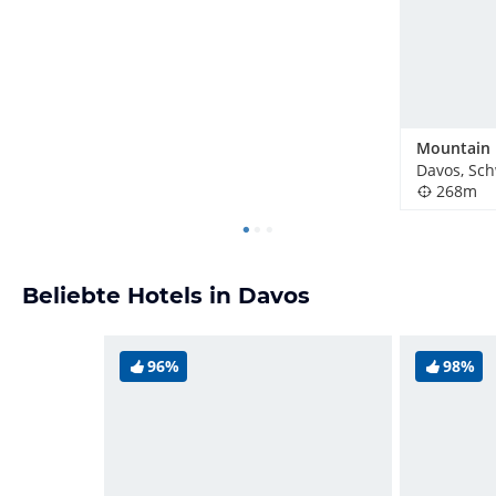
Davos, Sc
268m
Beliebte Hotels in Davos
96%
98%