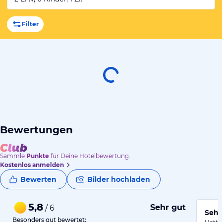
Filter
Bewertungen
Sammle
Punkte
für Deine Hotelbewertung.
Kostenlos anmelden
Bewerten
Bilder hochladen
5,8
Sehr gut
/ 6
Sehr
Besonders gut bewertet: