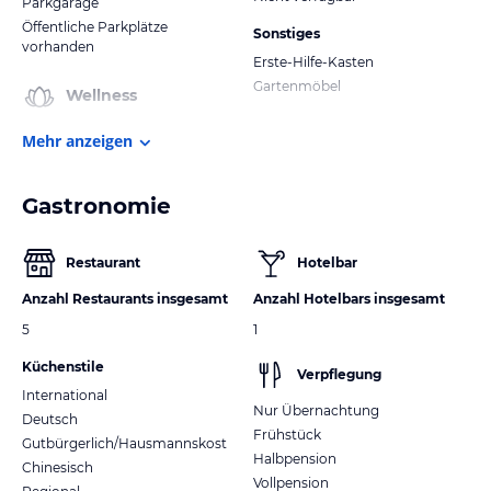
Parkgarage
Öffentliche Parkplätze
Sonstiges
vorhanden
Erste-Hilfe-Kasten
Gartenmöbel
Wellness
Mehr anzeigen
Gastronomie
Restaurant
Hotelbar
Anzahl Restaurants insgesamt
Anzahl Hotelbars insgesamt
5
1
Küchenstile
Verpflegung
International
Nur Übernachtung
Deutsch
Frühstück
Gutbürgerlich/Hausmannskost
Halbpension
Chinesisch
Vollpension