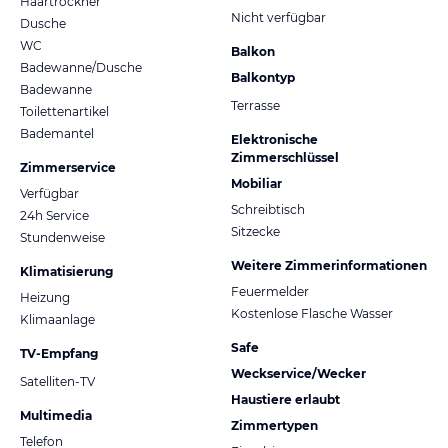
Haartrockner
Nicht verfügbar
Dusche
WC
Balkon
Badewanne/Dusche
Balkontyp
Badewanne
Terrasse
Toilettenartikel
Bademantel
Elektronische
Zimmerschlüssel
Zimmerservice
Mobiliar
Verfügbar
Schreibtisch
24h Service
Sitzecke
Stundenweise
Weitere Zimmerinformationen
Klimatisierung
Feuermelder
Heizung
Kostenlose Flasche Wasser
Klimaanlage
Safe
TV-Empfang
Weckservice/Wecker
Satelliten-TV
Haustiere erlaubt
Multimedia
Zimmertypen
Telefon