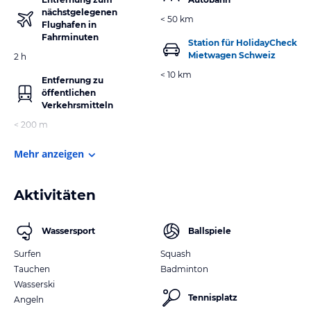
nächstgelegenen
< 50 km
Flughafen in
Fahrminuten
Station für HolidayCheck
Mietwagen Schweiz
2 h
< 10 km
Entfernung zu
öffentlichen
Verkehrsmitteln
< 200 m
Mehr anzeigen
Aktivitäten
Wassersport
Ballspiele
Surfen
Squash
Tauchen
Badminton
Wasserski
Tennisplatz
Angeln