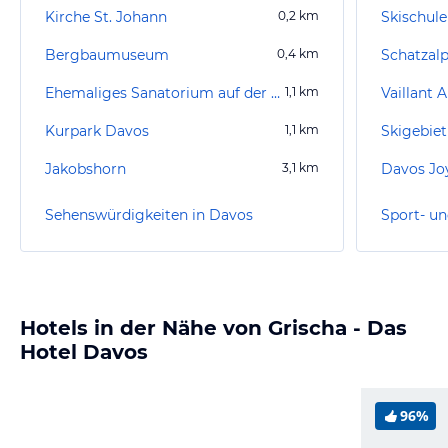
Kirche St. Johann
0,2
km
Skischul
Bergbaumuseum
0,4
km
Schatzal
Ehemaliges Sanatorium auf der Schatzalp
1,1
km
Vaillant 
Kurpark Davos
1,1
km
Skigebie
Jakobshorn
3,1
km
Davos Joy
Sehenswürdigkeiten in Davos
Sport- un
Hotels in der Nähe von Grischa - Das
Hotel Davos
96%