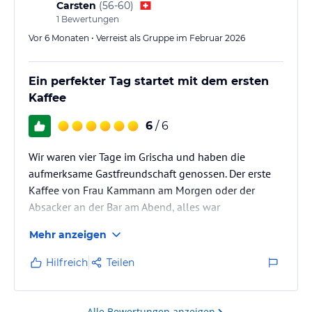
Carsten
(
56-60
)
1
Bewertungen
Vor 6 Monaten • Verreist als Gruppe im Februar 2026
Ein perfekter Tag startet mit dem ersten
Kaffee
6
/ 6
Wir waren vier Tage im Grischa und haben die
aufmerksame Gastfreundschaft genossen. Der erste
Kaffee von Frau Kammann am Morgen oder der
Absacker an der Bar am Abend, alles war
ausgesprochen freundlich und zuvorkommend. Wir
Mehr anzeigen
haben uns ja wohl gefühlt und komm gerne wieder.
Hilfreich
Teilen
Alle Bewertungen anzeigen