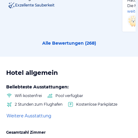
Hatte
Exzellente Sauberkeit
Die M
weite
Alle Bewertungen (
268
)
Hotel allgemein
Beliebteste Ausstattungen:
Wifi kostenfrei
Pool verfügbar
2 Stunden zum Flughafen
Kostenlose Parkplätze
Weitere Ausstattung
Gesamtzahl Zimmer