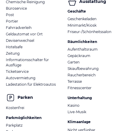
Ausstattung
Chemische Reinigung
Büroservice
Geschäfte
Post
Geschenkeladen
Portier
Minimarkt/Kiosk
Fahrradverleih
Friseur-/Schönheitssalon
Geldautomat vor Ort
Devisenwechsel
Räumlichkeiten
Hotelsafe
Aufenthaltsraum
Zeitung
Gepäckraum
Informationsschalter für
Garten
Ausflüge
Skiaufbewahrung
Ticketservice
Raucherbereich
Autovermietung
Terrasse
Ladestation für Elektroautos
Fitnesscenter
Parken
Unterhaltung
Kasino
Kostenfrei
Live-Musik
Parkmöglichkeiten
Klimaanlage
Parkplatz
Nicht verfügbar