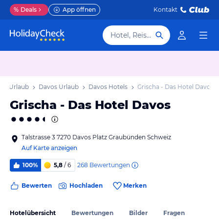
%
Deals
App öffnen
Kontakt
Hotel, Reiseziel
en Urlaub
Davos Urlaub
Davos Hotels
Grischa - Das Hotel Davos
Grischa - Das Hotel Davos
Talstrasse 3 7270 Davos Platz Graubünden Schweiz
Auf Karte anzeigen
268
Bewertungen
100%
5,8
/ 6
Bewerten
Hochladen
Merken
Hotelübersicht
Bewertungen
Bilder
Fragen