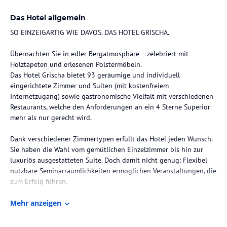
Das Hotel allgemein
SO EINZEIGARTIG WIE DAVOS. DAS HOTEL GRISCHA.
Übernachten Sie in edler Bergatmosphäre – zelebriert mit
Holztapeten und erlesenen Polstermöbeln.
Das Hotel Grischa bietet 93 geräumige und individuell
eingerichtete Zimmer und Suiten (mit kostenfreiem
Internetzugang) sowie gastronomische Vielfalt mit verschiedenen
Restaurants, welche den Anforderungen an ein 4 Sterne Superior
mehr als nur gerecht wird.
Dank verschiedener Zimmertypen erfüllt das Hotel jeden Wunsch.
Sie haben die Wahl vom gemütlichen Einzelzimmer bis hin zur
luxuriös ausgestatteten Suite. Doch damit nicht genug: Flexibel
nutzbare Seminarräumlichkeiten ermöglichen Veranstaltungen, die
zum Erfolg führen.
Die Lage des Hotels
Mehr anzeigen
Das Hotel ist perfekt gelegen, direkt gegenüber von der Seilbahn