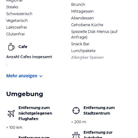
Regional
Brunch
Steaks
Mittagessen
Schweizerisch
Abendessen
Vegetarisch
Gehobene Küche
Laktosefrei
Spezielle Diät-Menüs (auf
Glutenfrei
Anfrage)
Snack Bar
Cafe
Lunchpakete
Anzahl Cafes insgesamt
Allergiker Speisen
1
Mehr anzeigen
Umgebung
Entfernung zum
Entfernung zum
nächstgelegenen
Stadtzentrum
Flughafen
< 200 m
> 100 km
Entfernung zur
Entfernung zum
Autobahn