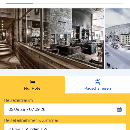
vom Hoteli
Nur Hotel
Pauschalreisen
Reisezeitraum
05.09.26 - 07.09.26
Reiseteilnehmer & Zimmer
2 Erw, 0 Kinder, 1 Zi.