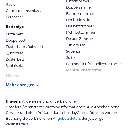
Einzelzimmer
Radio
Doppelzimmer
Computeranschluss
Familienzimmer
Fernseher
Hochzeitssuite
Dreibettzimmer
Bettentyp
Mehrbettzimmer
Einzelbett
Deluxe-Zimmer
Doppelbett
Juniorsuite
Zustellbares Babybett
Superior
Queensize
Suite
Zustellbett
Behindertenfreundliche Zimmer
Schlafsofa
Nichtraucherzimmer
Minibar
Mehr anzeigen
Hinweis:
Allgemeine und unverbindliche
Hoteliers-/Veranstalter-/Kataloginformationen. Alle Angaben ohne
Gewähr und ohne Prüfung durch HolidayCheck. Bitte lies vor der
Buchung die verbindlichen
Angebotsdetails
des jeweiligen
Veranstalters.