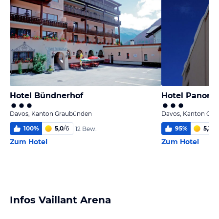
Hotel Bündnerhof
Hotel Panora
Davos, Kanton Graubünden
Davos, Kanton Gr
100
%
5,0
/
6
95
%
5,3
/
6
12 Bew.
Zum Hotel
Zum Hotel
Infos Vaillant Arena