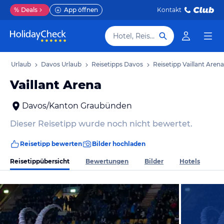
%
Deals
App öffnen
Kontakt
Hotel, Reiseziel
en Urlaub
Davos Urlaub
Reisetipps Davos
Reisetipp Vaillant Arena
Vaillant Arena
Davos/Kanton Graubünden
Dieser Reisetipp wurde noch nicht bewertet.
Reisetipp bewerten
Bilder hochladen
Reisetippübersicht
Bewertungen
Bilder
Hotels