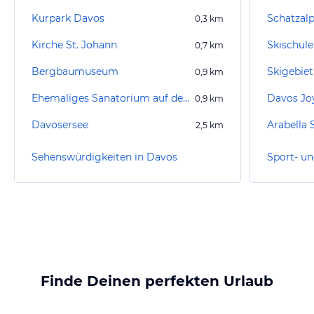
Kurpark Davos
Schatzal
0,3
km
Kirche St. Johann
Skischul
0,7
km
Bergbaumuseum
Skigebie
0,9
km
Ehemaliges Sanatorium auf der Schatzalp
Davos Joy
0,9
km
Davosersee
Arabella 
2,5
km
Sehenswürdigkeiten in Davos
Sport- un
Finde Deinen perfekten Urlaub