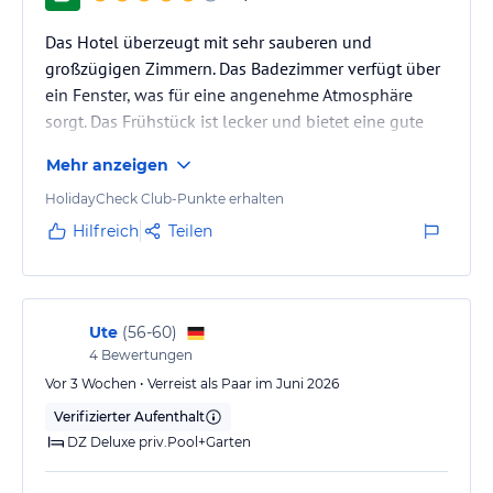
Das Hotel überzeugt mit sehr sauberen und
großzügigen Zimmern. Das Badezimmer verfügt über
ein Fenster, was für eine angenehme Atmosphäre
sorgt. Das Frühstück ist lecker und bietet eine gute
Auswahl, sodass für jeden Geschmack etwas dabei
Mehr anzeigen
ist. Der Strand ist in etwa 15 Minuten zu Fuß
erreichbar, die Fußgängerzone liegt nur rund 10
HolidayCheck Club-Punkte erhalten
Gehminuten entfernt. Insgesamt eine gute Unterkunft
Hilfreich
Teilen
in praktischer Lage.
Ute
(
56-60
)
4
Bewertungen
Vor 3 Wochen • Verreist als Paar im Juni 2026
Verifizierter Aufenthalt
DZ Deluxe priv.Pool+Garten