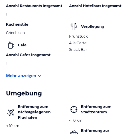
Anzahl Restaurants insgesamt
Anzahl Hotelbars insgesamt
1
1
Küchenstile
Verpflegung
Griechisch
Frühstück
A la Carte
Cafe
Snack Bar
Anzahl Cafes insgesamt
1
Mehr anzeigen
Umgebung
Entfernung zum
Entfernung zum
nächstgelegenen
Stadtzentrum
Flughafen
< 10 km
< 10 km
Entfernung zur