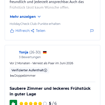
freundlich und jederzeit ansprechbar. Auch das
Hoteliers-/Veranstalter-/Kataloginformationen. Alle Angaben
Frühstück lässt kaum Wünsche offen.
ohne Gewähr und ohne Prüfung durch HolidayCheck. Bitte
lies vor der Buchung die verbindlichen
Angebotsdetails
des
Mehr anzeigen
jeweiligen Veranstalters.
Die Zimmer befinden sich in einem sehr guten
Zustand und sind mit Klimaanlage, Safe und
HolidayCheck Club-Punkte erhalten
Kühlschrank ausgestattet. Besonders angenehm sind
Hilfreich
Teilen
die Fliegengitter an den Fenstern sowie die
bodentiefe Dusche. Die Handtücher werden im Haus
gewaschen und riechen deshalb immer sehr frisch –
nicht so wie in manchen anderen Hotels.
Tonja
(
26-30
)
3
Bewertungen
Das Hotel ist…
Vor 2 Monaten • Verreist als Paar im Juni 2026
Verifizierter Aufenthalt
Doppelzimmer
Saubere Zimmer und leckeres Frühstück
in guter Lage
5
/ 6