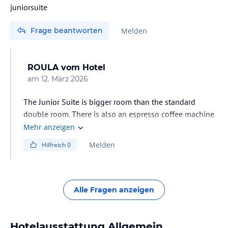
juniorsuite
Frage beantworten
Melden
ROULA
vom Hotel
am
12. März 2026
The Junior Suite is bigger room than the standard
double room. There is also an espresso coffee machine
in Junior Suites.
Mehr anzeigen
Melden
Hilfreich
0
Alle Fragen anzeigen
Hotelausstattung Allgemein