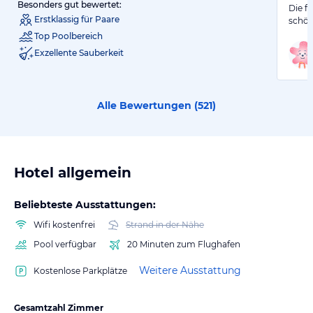
Besonders gut bewertet:
Die f
Erstklassig für Paare
schön
Top Poolbereich
Exzellente Sauberkeit
Alle Bewertungen (
521
)
Hotel allgemein
Beliebteste Ausstattungen:
Wifi kostenfrei
Strand in der Nähe
Pool verfügbar
20 Minuten zum Flughafen
Weitere Ausstattung
Kostenlose Parkplätze
Gesamtzahl Zimmer