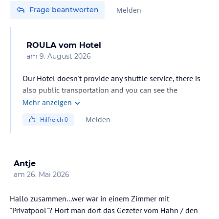
Frage beantworten
Melden
ROULA
vom Hotel
am
9. August 2026
Our Hotel doesn't provide any shuttle service, there is
also public transportation and you can see the
timetables and the itineraries through here :
Mehr anzeigen
https://ktel-kos.gr/en/
Melden
Hilfreich
0
The cost for a TAXI from the airport to the airport costs
around 30 euros.
Antje
am
26. Mai 2026
Hallo zusammen...wer war in einem Zimmer mit
"Privatpool"? Hört man dort das Gezeter vom Hahn / den