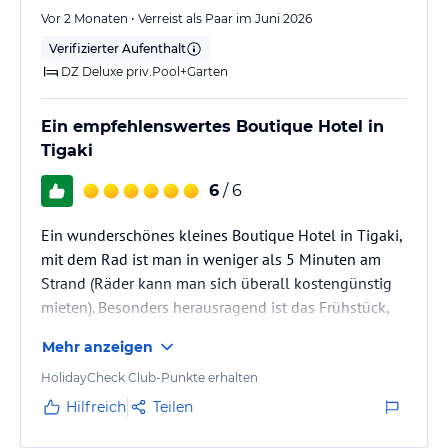
Vor 2 Monaten • Verreist als Paar im Juni 2026
Verifizierter Aufenthalt
DZ Deluxe priv.Pool+Garten
Ein empfehlenswertes Boutique Hotel in
Tigaki
6
/ 6
Ein wunderschönes kleines Boutique Hotel in Tigaki,
mit dem Rad ist man in weniger als 5 Minuten am
Strand (Räder kann man sich überall kostengünstig
mieten). Besonders herausragend ist das Frühstück,
was wir so noch nicht in Griechenland hatten. Wir
Mehr anzeigen
können das Hotel uneingeschränkt weiterempfehlen
HolidayCheck Club-Punkte erhalten
Hilfreich
Teilen