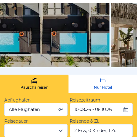
vom Hotelie
Pauschalreisen
Nur Hotel
Abflughafen
Reisezeitraum
Alle Flughäfen
10.08.26 - 08.10.26
Reisedauer
Reisende & Zi.
2 Erw, 0 Kinder, 1 Zi.