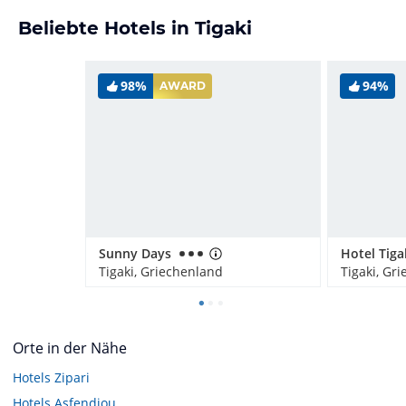
Beliebte Hotels in Tigaki
98%
94%
AWARD
Sunny Days
Hotel Tiga
Tigaki, Griechenland
Tigaki, Gr
Orte in der Nähe
Hotels
Zipari
Hotels
Asfendiou