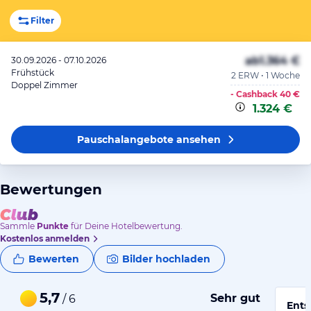
Filter
ab
1.364 €
30.09.2026 - 07.10.2026
Frühstück
2 ERW • 1 Woche
Doppel Zimmer
- Cashback
40 €
1.324 €
Pauschalangebote
ansehen
Bewertungen
Sammle
Punkte
für Deine Hotelbewertung.
Kostenlos anmelden
Bewerten
Bilder hochladen
5,7
Sehr gut
/ 6
Ents