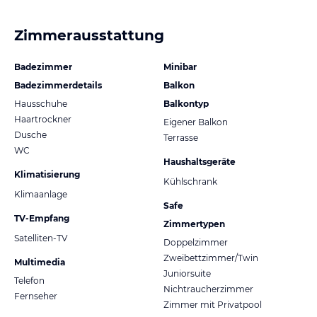
Zimmerausstattung
Badezimmer
Minibar
Badezimmerdetails
Balkon
Hausschuhe
Balkontyp
Haartrockner
Eigener Balkon
Dusche
Terrasse
WC
Haushaltsgeräte
Klimatisierung
Kühlschrank
Klimaanlage
Safe
TV-Empfang
Zimmertypen
Satelliten-TV
Doppelzimmer
Zweibettzimmer/Twin
Multimedia
Juniorsuite
Telefon
Nichtraucherzimmer
Fernseher
Zimmer mit Privatpool