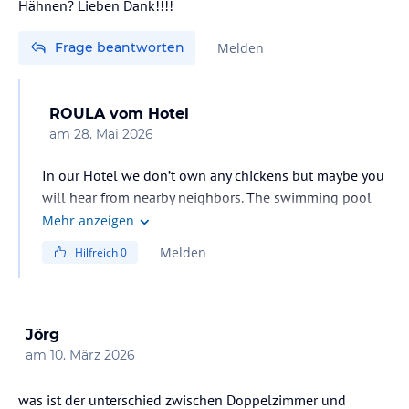
Hähnen? Lieben Dank!!!!
Frage beantworten
Melden
ROULA
vom Hotel
am
28. Mai 2026
In our Hotel we don’t own any chickens but maybe you
will hear from nearby neighbors. The swimming pool
rooms, all of them, are located in one sector next to our
Mehr anzeigen
field where we have only some farm vegetables
Melden
Hilfreich
0
Jörg
am
10. März 2026
was ist der unterschied zwischen Doppelzimmer und