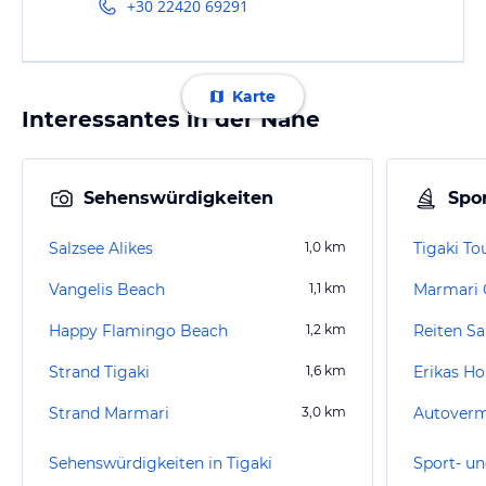
+30 22420 69291
Karte
Interessantes in der Nähe
Sehenswürdigkeiten
Spor
Salzsee Alikes
1,0
km
Tigaki To
Vangelis Beach
1,1
km
Marmari 
Happy Flamingo Beach
1,2
km
Reiten Sa
Strand Tigaki
1,6
km
Erikas H
Strand Marmari
3,0
km
Sehenswürdigkeiten in Tigaki
Sport- un