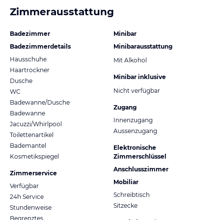
Zimmerausstattung
Badezimmer
Minibar
Badezimmerdetails
Minibarausstattung
Hausschuhe
Mit Alkohol
Haartrockner
Minibar inklusive
Dusche
Nicht verfügbar
WC
Badewanne/Dusche
Zugang
Badewanne
Innenzugang
Jacuzzi/Whirlpool
Aussenzugang
Toilettenartikel
Bademantel
Elektronische
Kosmetikspiegel
Zimmerschlüssel
Anschlusszimmer
Zimmerservice
Mobiliar
Verfügbar
Schreibtisch
24h Service
Sitzecke
Stundenweise
Begrenztes