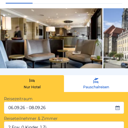
vom Hoteli
Nur Hotel
Pauschalreisen
Reisezeitraum
06.09.26 - 08.09.26
Reiseteilnehmer & Zimmer
2 Erw, 0 Kinder, 1 Zi.