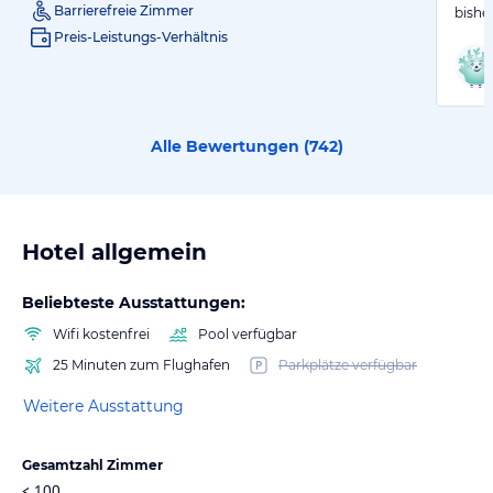
Barrierefreie Zimmer
bishe
Preis-Leistungs-Verhältnis
Alle Bewertungen (
742
)
Hotel allgemein
Beliebteste Ausstattungen:
Wifi kostenfrei
Pool verfügbar
25 Minuten zum Flughafen
Parkplätze verfügbar
Weitere Ausstattung
Gesamtzahl Zimmer
< 100