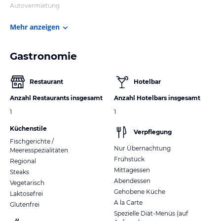
Autovermietung
Mehr anzeigen
Gastronomie
Restaurant
Hotelbar
Anzahl Restaurants insgesamt
Anzahl Hotelbars insgesamt
1
1
Küchenstile
Verpflegung
Fischgerichte /
Nur Übernachtung
Meeresspezialitäten
Frühstück
Regional
Mittagessen
Steaks
Abendessen
Vegetarisch
Gehobene Küche
Laktosefrei
A la Carte
Glutenfrei
Spezielle Diät-Menüs (auf