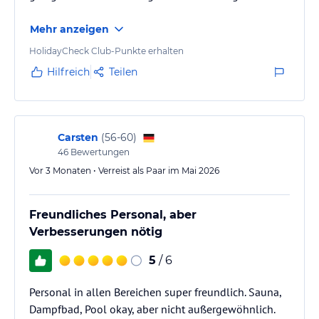
Nach umfangreicher Modernisierung bieten wir unseren Gästen
Mehr anzeigen
kostenfrei einen symmetrischen 100mbit WLAN-Zugang an.
HolidayCheck Club-Punkte erhalten
Hinweis:
Allgemeine und unverbindliche
Hilfreich
Teilen
Hoteliers-/Veranstalter-/Kataloginformationen. Alle Angaben
ohne Gewähr und ohne Prüfung durch HolidayCheck. Bitte
lies vor der Buchung die verbindlichen
Angebotsdetails
des
jeweiligen Veranstalters.
Carsten
(
56-60
)
46
Bewertungen
Vor 3 Monaten • Verreist als Paar im Mai 2026
Freundliches Personal, aber
Verbesserungen nötig
5
/ 6
Personal in allen Bereichen super freundlich. Sauna,
Dampfbad, Pool okay, aber nicht außergewöhnlich.