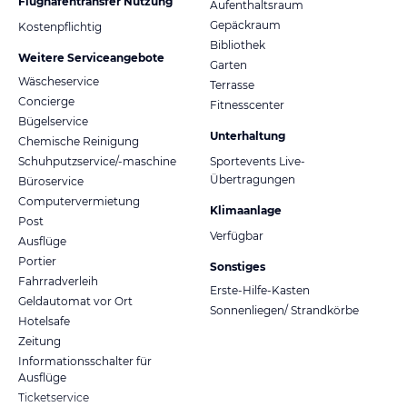
Flughafentransfer Nutzung
Aufenthaltsraum
Gepäckraum
Kostenpflichtig
Bibliothek
Weitere Serviceangebote
Garten
Wäscheservice
Terrasse
Concierge
Fitnesscenter
Bügelservice
Unterhaltung
Chemische Reinigung
Schuhputzservice/-maschine
Sportevents Live-
Übertragungen
Büroservice
Computervermietung
Klimaanlage
Post
Verfügbar
Ausflüge
Portier
Sonstiges
Fahrradverleih
Erste-Hilfe-Kasten
Geldautomat vor Ort
Sonnenliegen/ Strandkörbe
Hotelsafe
Zeitung
Informationsschalter für
Ausflüge
Ticketservice