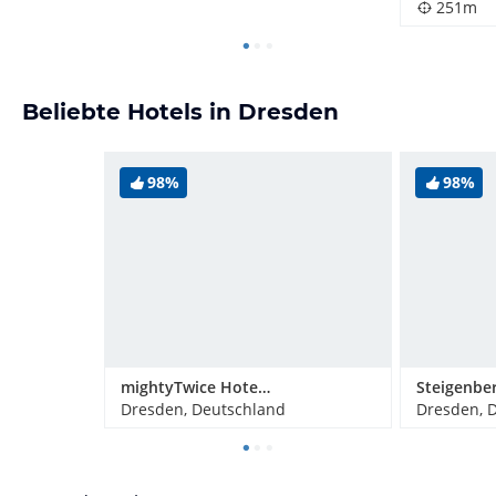
251m
Beliebte Hotels in Dresden
98%
98%
mightyTwice Hotel Dresden
Dresden, Deutschland
Dresden, 