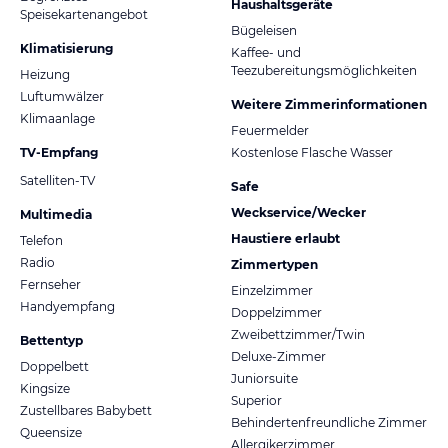
Haushaltsgeräte
Speisekartenangebot
Bügeleisen
Klimatisierung
Kaffee- und
Teezubereitungsmöglichkeiten
Heizung
Luftumwälzer
Weitere Zimmerinformationen
Klimaanlage
Feuermelder
TV-Empfang
Kostenlose Flasche Wasser
Satelliten-TV
Safe
Weckservice/Wecker
Multimedia
Haustiere erlaubt
Telefon
Radio
Zimmertypen
Fernseher
Einzelzimmer
Handyempfang
Doppelzimmer
Zweibettzimmer/Twin
Bettentyp
Deluxe-Zimmer
Doppelbett
Juniorsuite
Kingsize
Superior
Zustellbares Babybett
Behindertenfreundliche Zimmer
Queensize
Allergikerzimmer