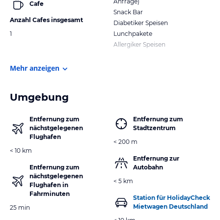
Anfrage)
Cafe
Snack Bar
Anzahl Cafes insgesamt
Diabetiker Speisen
1
Lunchpakete
Allergiker Speisen
Mehr anzeigen
Umgebung
Entfernung zum
Entfernung zum
nächstgelegenen
Stadtzentrum
Flughafen
< 200 m
< 10 km
Entfernung zur
Entfernung zum
Autobahn
nächstgelegenen
< 5 km
Flughafen in
Fahrminuten
Station für HolidayCheck
Mietwagen Deutschland
25 min