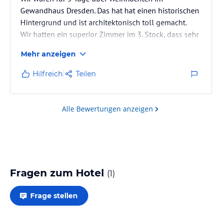
Gewandhaus Dresden. Das hat hat einen historischen
Hintergrund und ist architektonisch toll gemacht.
Wir hatten ein superior Zimmer im 3. Stock, dass sehr
schön eingerichtet war. Der Stauraum war für 5
Mehr anzeigen
gerade so ausreichend. Im Bad befand sich eine sehr
geräumige Whirpoolbadewanne mit integrierter
Hilfreich
Teilen
Dusche. Leider hat das Hotel ja keine eigenen
Stellplätzen, was das Parken durch die unmittelbare
Nachbarschaft zum Strietzelmarkt sehr schwierig und
Alle Bewertungen anzeigen
teuer gestaltete.
Das…
Fragen zum Hotel
(
1
)
Frage stellen