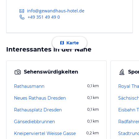
info@gewandhaus-hotel.de
+49 351 49 49 0
Karte
Interessantes in der Nähe
Sehenswürdigkeiten
Spor
Rathausmann
0,1
km
Royal Th
Neues Rathaus Dresden
0,1
km
Sächsisc
Rathausplatz Dresden
0,1
km
Gänsediebbrunnen
0,1
km
Radfahre
Kneipenviertel Weisse Gasse
0,2
km
Stadtrun