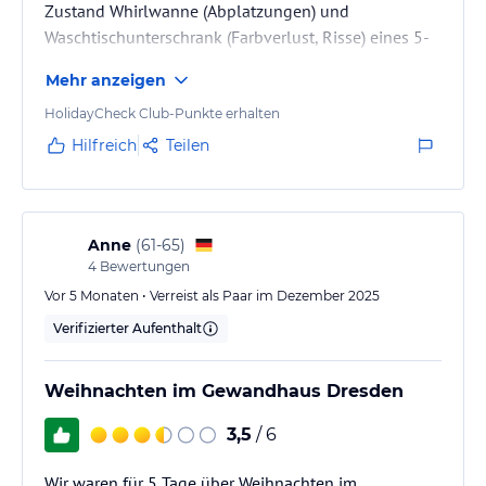
Zustand Whirlwanne (Abplatzungen) und
Waschtischunterschrank (Farbverlust, Risse) eines 5-
Sterne-S Hotels unwürdig. Warum in dieser Kategorie
Mehr anzeigen
keine Absenkautomatik beim WC-Deckel? Für ältere
Herrschaften (70+) ist die Wanne wahrscheinlich zum
HolidayCheck Club-Punkte erhalten
Duschen ungeeignet (Sturzgefahr). Beim Frühstück
Hilfreich
Teilen
fehlte uns nichts, außer, dass am Sontag eine
Eierspeise erst nach der 2. Bestellung geliefert wurde
(zuvor vergessen...). Da…
Anne
(
61-65
)
4
Bewertungen
Vor 5 Monaten • Verreist als Paar im Dezember 2025
Verifizierter Aufenthalt
Weihnachten im Gewandhaus Dresden
3,5
/ 6
Wir waren für 5 Tage über Weihnachten im