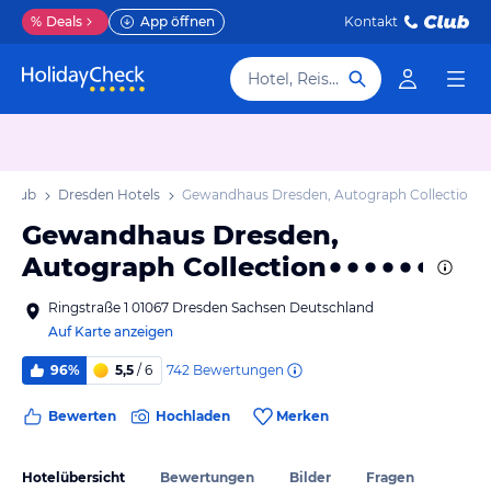
%
Deals
App öffnen
Kontakt
Hotel, Reiseziel
rlaub
Dresden Hotels
Gewandhaus Dresden, Autograph Collection
Gewandhaus Dresden,
Autograph Collection
Ringstraße 1 01067 Dresden Sachsen Deutschland
Auf Karte anzeigen
742
Bewertungen
96%
5,5
/ 6
Bewerten
Hochladen
Merken
Hotelübersicht
Bewertungen
Bilder
Fragen