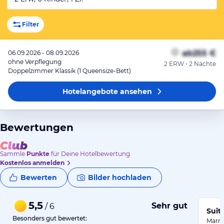
Filter
ab
255 €
06.09.2026 - 08.09.2026
ohne Verpflegung
2 ERW • 2 Nächte
Doppelzimmer Klassik (1 Queensize-Bett)
Hotelangebote
ansehen
Bewertungen
Sammle
Punkte
für Deine Hotelbewertung.
Kostenlos anmelden
Bewerten
Bilder hochladen
5,5
Sehr gut
/ 6
Suit
Besonders gut bewertet:
Marri