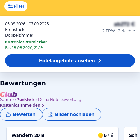
Filter
ab
272 €
05.09.2026 - 07.09.2026
Frühstück
2 ERW • 2 Nächte
Doppelzimmer
Kostenlos stornierbar
Bis 28.08.2026, 21:59
Hotelangebote
ansehen
Bewertungen
Sammle
Punkte
für Deine Hotelbewertung.
Kostenlos anmelden
Bewerten
Bilder hochladen
Wandern 2018
6
/ 6
Schö