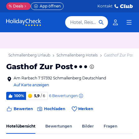
%
Deals
App öffnen
Kontakt
Hotel, Reiseziel
ub
Schmallenberg Urlaub
Schmallenberg Hotels
Gasthof Zur Post
Gasthof Zur Post
Am Rarbach 7 57392 Schmallenberg Deutschland
Auf Karte anzeigen
6
Bewertungen
100%
5,9
/ 6
Bewerten
Hochladen
Merken
Hotelübersicht
Bewertungen
Bilder
Fragen