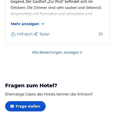
Gegend. Der Gasthof „Zur Post“ befindet sich im
Ortskern. Die Zimmer sind sehr sauber und liebevoll
eingerichtet, mit Fernseher und schnellem und
stabilen WLAN. Da unsere Tochter eine Reihe von
Mehr anzeigen
Lebensmittelallergien hat, wurde dies bei der
Auswahl beim Frühstücksbuffet berücksichtigt und
Hilfreich
Teilen
beim Abendessen (Halbpension) für sie ein besonders
„3-Gänge-Menü“ zubereitet. Wir waren sehr zufrieden.
Alle Bewertungen anzeigen
Fragen zum Hotel?
Ehemalige Gäste des Hotels kennen die Antwort!
Frage stellen