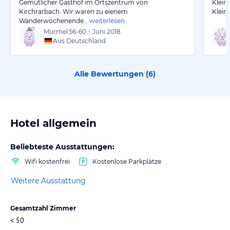
Gemütlicher Gasthof im Ortszentrum von
Klein
Kirchrarbach. Wir waren zu eienem
Klein
Wanderwochenende…
weiterlesen
Murmel
56-60
•
Juni 2018
Aus Deutschland
Alle Bewertungen (
6
)
Hotel allgemein
Beliebteste Ausstattungen:
Wifi kostenfrei
Kostenlose Parkplätze
Weitere Ausstattung
Gesamtzahl Zimmer
< 50