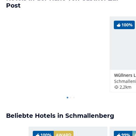
Post
100%
Schmallen
2,2km
Beliebte Hotels in Schmallenberg
100%
99%
AWARD