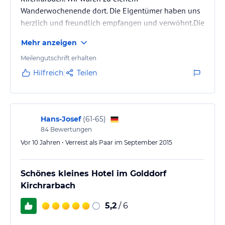
Wanderwochenende dort. Die Eigentümer haben uns
herzlich und freundlich empfangen und verwöhnt.Die
regionale Küche ist vorzüglich.Frühstück Top !!!! Die
Mehr anzeigen
Zimmer sauber und neu renoviert. Wir kommen gerne
wieder. Gasthof zu 100 % zu empfehlen.
Meilengutschrift erhalten
Hilfreich
Teilen
Hans-Josef
(
61-65
)
84
Bewertungen
Vor 10 Jahren • Verreist als Paar im September 2015
Schönes kleines Hotel im Golddorf
Kirchrarbach
5,2
/ 6