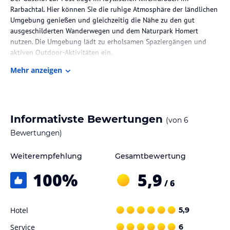
Rarbachtal. Hier können Sie die ruhige Atmosphäre der ländlichen
Umgebung genießen und gleichzeitig die Nähe zu den gut
ausgeschilderten Wanderwegen und dem Naturpark Homert
nutzen. Die Umgebung lädt zu erholsamen Spaziergängen und
aktiven Outdoor-Aktivitäten ein.
Mehr anzeigen
Zimmer / Unterbringung im Hotel
Die Zimmer im Gasthof zur Post sind schön eingerichtet und
bieten modernen Komfort. Jedes Zimmer verfügt über einen TV, ein
eigenes Bad und moderne Möbel. Hier können Sie sich nach einem
Informativste Bewertungen
(von
6
ereignisreichen Tag entspannen und ausruhen.
Bewertungen)
Gastronomie im Hotel
Weiterempfehlung
Gesamtbewertung
Das Restaurant im Gasthof zur Post verwöhnt Sie mit regionalen
Spezialitäten und saisonalen Gerichten. Genießen Sie die
100
%
5,9
gemütliche Atmosphäre im Landhausstil und lassen Sie sich von
/ 6
den köstlichen Aromen der regionalen Küche verführen. Morgens
erwartet Sie ein reichhaltiges Frühstücksbuffet, das Ihnen einen
Hotel
5,9
guten Start in den Tag ermöglicht.
Service
6