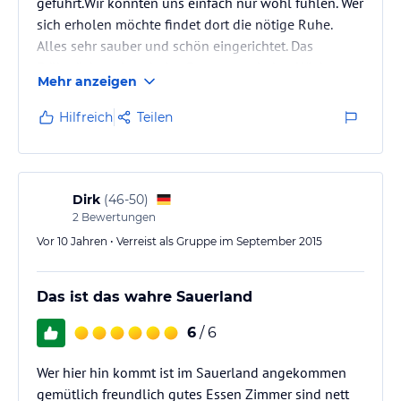
geführt.Wir konnten uns einfach nur wohl fühlen. Wer
sich erholen möchte findet dort die nötige Ruhe.
Alles sehr sauber und schön eingerichtet. Das
Frühstück und auch das Essen wunderbar. Wir hatten
Mehr anzeigen
eine schöne Terasse mit Blick auf Obstbäume, Wiese
und Kühe. Wir kommen bestimmt wieder.
Hilfreich
Teilen
Dirk
(
46-50
)
2
Bewertungen
Vor 10 Jahren • Verreist als Gruppe im September 2015
Das ist das wahre Sauerland
6
/ 6
Wer hier hin kommt ist im Sauerland angekommen
gemütlich freundlich gutes Essen Zimmer sind nett