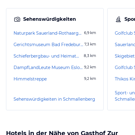
Sehenswürdigkeiten
Spor
Naturpark Sauerland-Rothaargebirge
6,9
km
Golfclub 
Gerichtsmuseum Bad Fredeburg
7,3
km
Sauerlan
Schieferbergbau- und Heimatmuseum
8,3
km
Skigebie
DampfLandLeute Museum Eslohe
9,2
km
Golfclub 
Himmelstreppe
9,2
km
Thikos Ki
Sport- un
Sehenswürdigkeiten in Schmallenberg
Schmalle
Hotels in der Nähe von Gasthof Zur