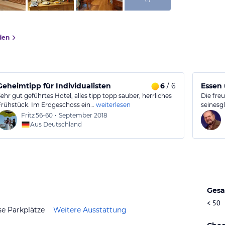
den
Geheimtipp für Individualisten
6
/ 6
Essen 
Sehr gut geführtes Hotel, alles tipp topp sauber, herrliches
Die fre
Frühstück. Im Erdgeschoss ein…
weiterlesen
seinesgl
Fritz
56-60
•
September 2018
Aus Deutschland
Gesa
< 50
se Parkplätze
Weitere Ausstattung