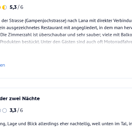
5,3
/ 6
n der Strasse (Gampenjochstrasse) nach Lana mit direkter Verbin
ein ausgezeichnetes Restaurant mit angegliedert, in dem man her
 Die Zimmerzahl ist überschaubar und sehr sauber; viele mit Balko
Produkten bestückt. Unter den Gästen sind auch oft Motorradfahr
r Altersdurchschnitt der Gäste dürfte auf mittleren Niveau…
len
oder zwei Nächte
3,3
/ 6
g, Lage und Blick allerdings eher nachteilig, weil unten im Tal, i