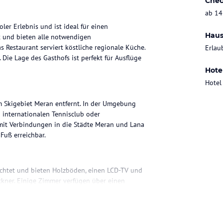
Chec
ab 14
ler Erlebnis und ist ideal für einen
Haus
t und bieten alle notwendigen
 Restaurant serviert köstliche regionale Küche.
Erlau
Die Lage des Gasthofs ist perfekt für Ausflüge
Hote
Hotel
m Skigebiet Meran entfernt. In der Umgebung
 internationalen Tennisclub oder
mit Verbindungen in die Städte Meran und Lana
Fuß erreichbar.
richtet und bieten Holzböden, einen LCD-TV und
kner. Einige Zimmer verfügen über einen
n verfügbar.