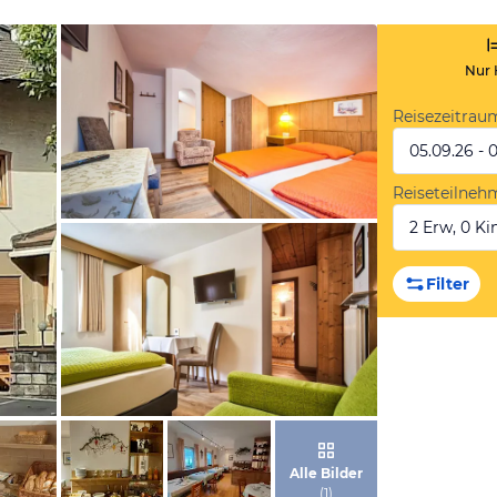
Nur 
Reisezeitrau
05.09.26 - 
Reiseteilneh
2 Erw, 0 Kin
von Booking.com
Filter
von Booking.com
Alle Bilder
(
1
)