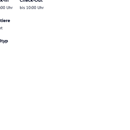
k-In
Check-Out
:00 Uhr
bis 10:00 Uhr
tiere
bt
ltyp