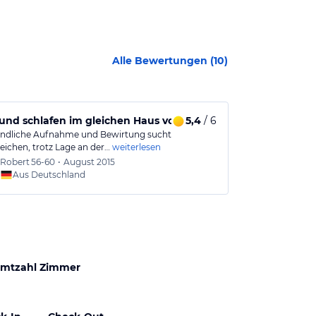
Alle Bewertungen (
10
)
und schlafen im gleichen Haus vom Besten
5,4
/ 6
Wandern un
undliche Aufnahme und Bewirtung sucht
Der Gasthof li
eichen, trotz Lage an der…
weiterlesen
Lana mit direk
Robert
56-60
•
August 2015
Robert
Aus Deutschland
Aus
mtzahl Zimmer