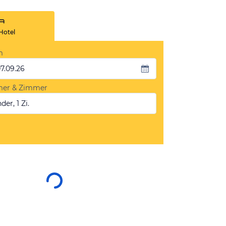
Hotel
m
07.09.26
mer & Zimmer
der, 1 Zi.