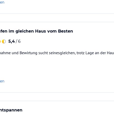
len
afen im gleichen Haus vom Besten
5,4
/ 6
fnahme und Bewirtung sucht seinesgleichen, trotz Lage an der Ha
len
ntspannen