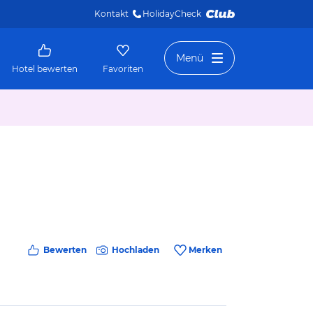
Kontakt
HolidayCheck 
Menü
Hotel bewerten
Favoriten
Bewerten
Hochladen
Merken