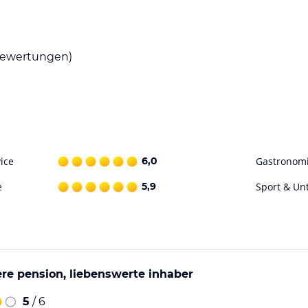
nd herzhaften Speisen. Das Restaurant serviert
ewertungen)
 Partie Tennis im nahegelegenen
 Wellnesscenter Therme Meran.
ohne Gewähr. Bitte lies vor der Buchung die
ice
6,0
Gastronom
e
5,9
Sport & Un
ere pension, liebenswerte inhaber
5
/ 6