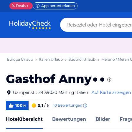
%
Deals
App herunterladen
Europa Urlaub
Italien Urlaub
Südtirol Urlaub
Merano / Meran 
Gasthof Anny
Gampenstr. 29 39020 Marling Italien
Auf Karte anzeigen
100%
5,1
/ 6
10
Bewertungen
Hotelübersicht
Bewertungen
Bilder
Frag