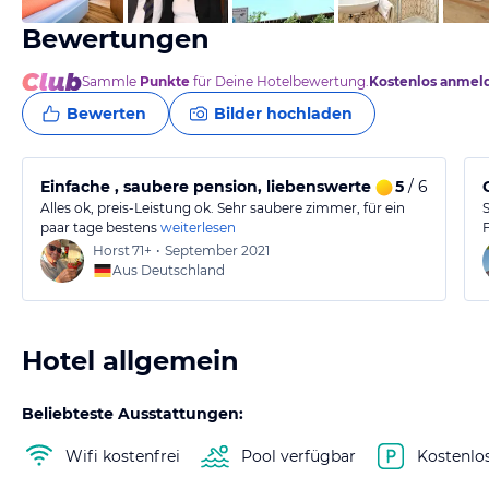
Bewertungen
Sammle
Punkte
für Deine Hotelbewertung.
Kostenlos anmel
Bewerten
Bilder hochladen
Einfache , saubere pension, liebenswerte inhaber
5
/ 6
Alles ok, preis-Leistung ok. Sehr saubere zimmer, für ein
paar tage bestens
weiterlesen
Horst
71+
•
September 2021
Aus Deutschland
Hotel allgemein
Beliebteste Ausstattungen:
Wifi kostenfrei
Pool verfügbar
Kostenlo