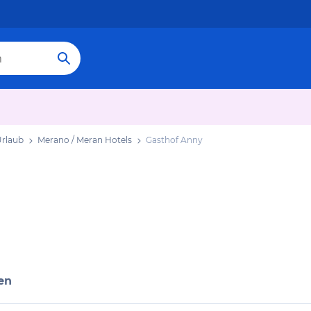
Urlaub
Merano / Meran Hotels
Gasthof Anny
en