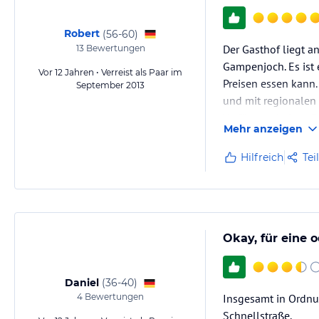
Robert
(
56-60
)
Der Gasthof liegt a
13
Bewertungen
Gampenjoch. Es ist 
Vor 12 Jahren • Verreist als Paar im
Preisen essen kann.
September 2013
und mit regionalen 
Verfügung haben. De
Mehr anzeigen
Hilfreich
Tei
Okay, für eine 
Daniel
(
36-40
)
4
Bewertungen
Insgesamt in Ordnun
Schnellstraße.