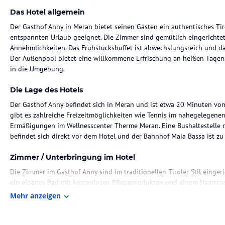
Das Hotel allgemein
Der Gasthof Anny in Meran bietet seinen Gästen ein authentisches Tiro
entspannten Urlaub geeignet. Die Zimmer sind gemütlich eingerichte
Annehmlichkeiten. Das Frühstücksbuffet ist abwechslungsreich und das
Der Außenpool bietet eine willkommene Erfrischung an heißen Tagen. 
in die Umgebung.
Die Lage des Hotels
Der Gasthof Anny befindet sich in Meran und ist etwa 20 Minuten vo
gibt es zahlreiche Freizeitmöglichkeiten wie Tennis im nahegelegenen
Ermäßigungen im Wellnesscenter Therme Meran. Eine Bushaltestelle 
befindet sich direkt vor dem Hotel und der Bahnhof Maia Bassa ist zu 
Zimmer / Unterbringung im Hotel
Die Zimmer im Gasthof Anny sind im traditionellen Tiroler Stil einge
ein eigenes Bad mit kostenlosen Pflegeprodukten und einem Haartroc
Balkon mit Tisch und Stühlen. Kostenloses WLAN ist in allen Bereiche
Mehr anzeigen
Gastronomie im Hotel