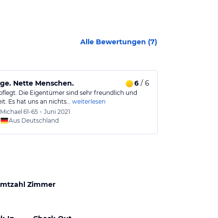
Alle Bewertungen (
7
)
ge. Nette Menschen.
6
/ 6
Für Kurzurl
pflegt. Die Eigentümer sind sehr freundlich und
herrlicher Aus
eit. Es hat uns an nichts…
weiterlesen
modernes Zim
Michael
61-65
•
Juni 2021
Sabine
Aus Deutschland
Aus
mtzahl Zimmer