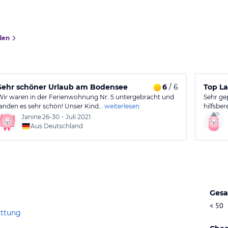
den
g
Sehr schöner Urlaub am Bodensee
6
/ 6
Top La
Wir waren in der Ferienwohnung Nr. 5 untergebracht und
Sehr ge
fanden es sehr schön! Unser Kind…
weiterlesen
hilfsber
Janine
26-30
•
Juli 2021
Aus Deutschland
Gesa
< 50
attung