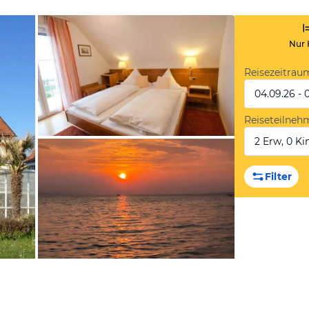
Nur 
Reisezeitrau
04.09.26 - 
Reiseteilneh
2 Erw, 0 Kin
vom Hotelier, Oktober 2012
Filter
von Kathrin, August 2025