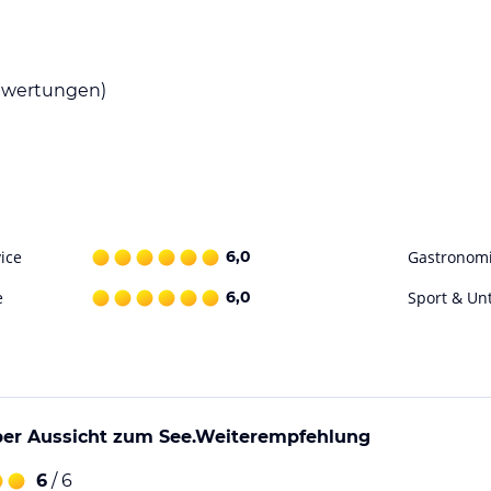
wertungen)
ice
6,0
Gastronom
e
6,0
Sport & Un
er Aussicht zum See.Weiterempfehlung
6
/ 6