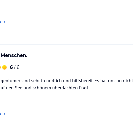
wieder.
er
len
e Menschen.
6
/ 6
igentümer sind sehr freundlich und hilfsbereit. Es hat uns an nicht
 auf den See und schönem überdachten Pool.
len