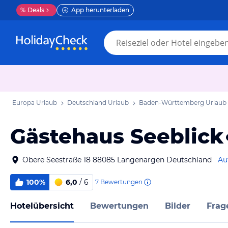
%
Deals
App herunterladen
Europa Urlaub
Deutschland Urlaub
Baden-Württemberg Urlaub
Gästehaus Seeblick
Obere Seestraße 18 88085 Langenargen Deutschland
Au
100%
6,0
/ 6
7
Bewertungen
Hotelübersicht
Bewertungen
Bilder
Frag