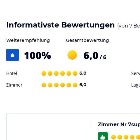
Informativste Bewertungen
(von
7
Be
Weiterempfehlung
Gesamtbewertung
100
%
6,0
/ 6
Hotel
6,0
Serv
Zimmer
6,0
Lag
Zimmer Nr 7sup