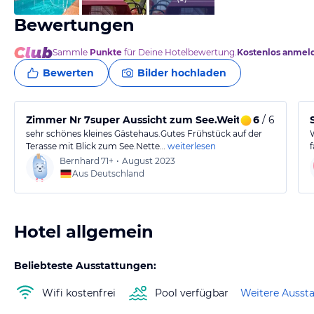
Bewertungen
Sammle
Punkte
für Deine Hotelbewertung.
Kostenlos anmel
Bewerten
Bilder hochladen
Zimmer Nr 7super Aussicht zum See.Weiterempfehlun
6
/ 6
sehr schönes kleines Gästehaus.Gutes Frühstück auf der
Terasse mit Blick zum See.Nette…
weiterlesen
Bernhard
71+
•
August 2023
Aus Deutschland
Hotel allgemein
Beliebteste Ausstattungen:
Wifi kostenfrei
Pool verfügbar
Weitere Ausst