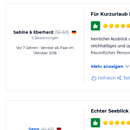
Für Kurzurlaub 
Sabine & Eberhard
(
56-60
)
3
Bewertungen
herrlicher Ausblic
reichhaltiges und ü
Vor 7 Jahren • Verreist als Paar im
freundliches Person
Oktober 2018
Mehr anzeigen
Hilfreich
Tei
Echter Seeblick
Sepp
(
41-45
)