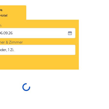
Hotel
m
06.09.26
mer & Zimmer
der, 1 Zi.