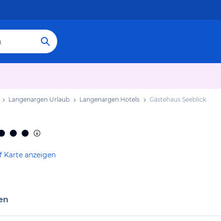
Langenargen Urlaub
Langenargen Hotels
Gästehaus Seeblick
f Karte anzeigen
en