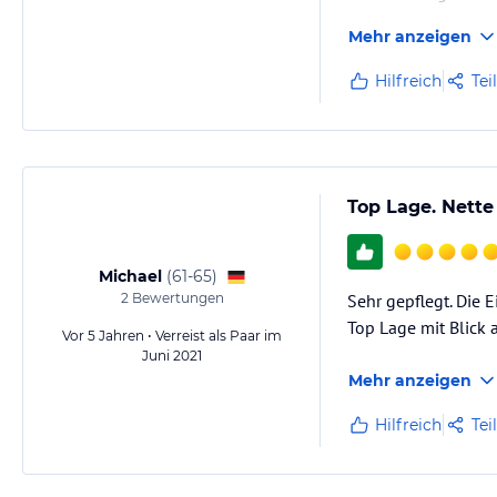
empfehlen!
Mehr anzeigen
Wir kommen gerne 
Familie Lotzenburg
Hilfreich
Tei
Top Lage. Nett
Michael
(
61-65
)
2
Bewertungen
Sehr gepflegt. Die E
Top Lage mit Blick
Vor 5 Jahren • Verreist als Paar im
Juni 2021
Mehr anzeigen
Hilfreich
Tei