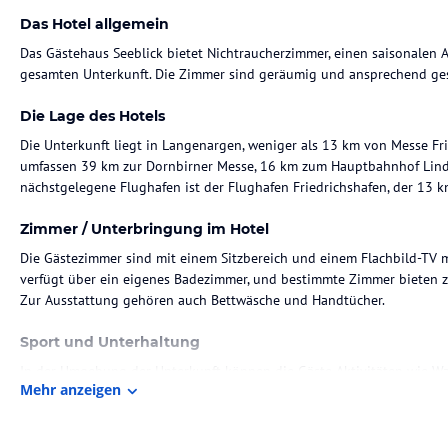
Das Hotel allgemein
Das Gästehaus Seeblick bietet Nichtraucherzimmer, einen saisonalen
gesamten Unterkunft. Die Zimmer sind geräumig und ansprechend ges
Die Lage des Hotels
Die Unterkunft liegt in Langenargen, weniger als 13 km von Messe Fr
umfassen 39 km zur Dornbirner Messe, 16 km zum Hauptbahnhof Lin
nächstgelegene Flughafen ist der Flughafen Friedrichshafen, der 13 km
Zimmer / Unterbringung im Hotel
Die Gästezimmer sind mit einem Sitzbereich und einem Flachbild-TV m
verfügt über ein eigenes Badezimmer, und bestimmte Zimmer bieten z
Zur Ausstattung gehören auch Bettwäsche und Handtücher.
Sport und Unterhaltung
In der Umgebung der Unterkunft können die Gäste Aktivitäten wie W
Mehr anzeigen
Hinweis:
Verfasst von HolidayCheck mit Hilfe von KI. Alle Angaben 
verbindlichen
Angebotsdetails
des jeweiligen Veranstalters.