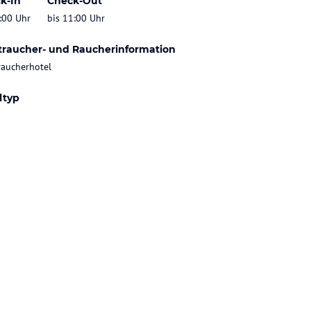
k-In
Check-Out
:00 Uhr
bis 11:00 Uhr
traucher- und Raucherinformation
raucherhotel
ltyp