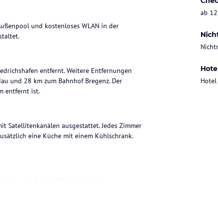
Chec
ab 12
 Außenpool und kostenloses WLAN in der
Nich
taltet.
Nicht
Hote
iedrichshafen entfernt. Weitere Entfernungen
dau und 28 km zum Bahnhof Bregenz. Der
Hotel
 entfernt ist.
it Satellitenkanälen ausgestattet. Jedes Zimmer
usätzlich eine Küche mit einem Kühlschrank.
andern und Fahrradfahren ausüben.
ohne Gewähr. Bitte lies vor der Buchung die