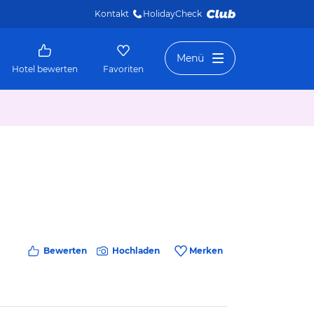
Kontakt
HolidayCheck 
Menü
Hotel bewerten
Favoriten
Bewerten
Hochladen
Merken