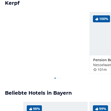
Kerpf
100%
Pension Be
Nesselwan
101m
Beliebte Hotels in Bayern
98%
99%