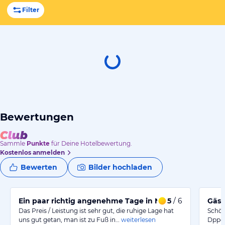
Filter
Bewertungen
Sammle
Punkte
für Deine Hotelbewertung.
Kostenlos anmelden
Bewerten
Bilder hochladen
Ein paar richtig angenehme Tage in Nesselwang
5
/ 6
Das Preis / Leistung ist sehr gut, die ruhige Lage hat
Schön
uns gut getan, man ist zu Fuß in…
weiterlesen
Dppel