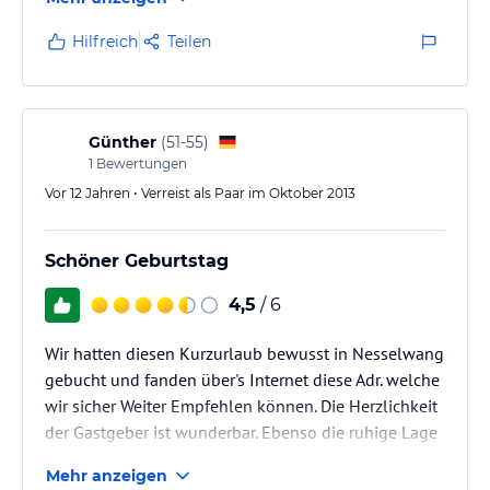
war sehr unbequem (alte Federkernmatratze, bei der
jede Feder zu spüren war). Abends wurde im Haus ein
Hilfreich
Teilen
Kamin angezündet und es stark bis in unser Zimmer
hinein stark nach Rauch. Das Frühstück konnten wir
auch nicht wie gewünscht um 8 Uhr erhalten,
sondern erst etwas…
Günther
(
51-55
)
1
Bewertungen
Vor 12 Jahren • Verreist als Paar im Oktober 2013
Schöner Geburtstag
4,5
/ 6
Wir hatten diesen Kurzurlaub bewusst in Nesselwang
gebucht und fanden über's Internet diese Adr. welche
wir sicher Weiter Empfehlen können. Die Herzlichkeit
der Gastgeber ist wunderbar. Ebenso die ruhige Lage
- eignet sich besonders zum Ausschlafen. Auch das
Mehr anzeigen
Frühstück ist für eine Pension ausreichend. Tee und