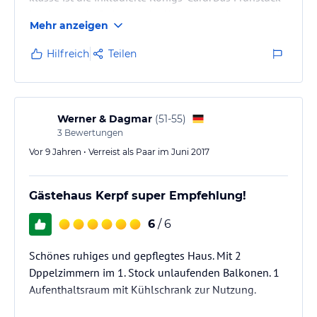
ist absolug in Ordnung, die Hausleute sehr nett und
Mehr anzeigen
zuvorkommend. Jeden Morgen gibt es von Ihnen ein
Update auf Wetter und Veranstaltungen. Es gibt viele
Hilfreich
Teilen
Broschüren und Bücher über die Region. Uns hat es
richtig gut gefallen
Werner & Dagmar
(
51-55
)
3
Bewertungen
Vor 9 Jahren • Verreist als Paar im Juni 2017
Gästehaus Kerpf super Empfehlung!
6
/ 6
Schönes ruhiges und gepflegtes Haus. Mit 2
Dppelzimmern im 1. Stock unlaufenden Balkonen. 1
Aufenthaltsraum mit Kühlschrank zur Nutzung.