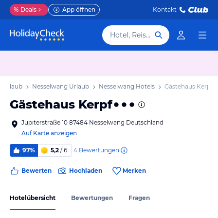
%
Deals
App öffnen
Kontakt
Hotel, Reiseziel
 Urlaub
Nesselwang Urlaub
Nesselwang Hotels
Gästehaus Kerpf
Gästehaus Kerpf
Jupiterstraße 10 87484 Nesselwang Deutschland
Auf Karte anzeigen
4
Bewertungen
97%
5,2
/ 6
Bewerten
Hochladen
Merken
Hotelübersicht
Bewertungen
Fragen