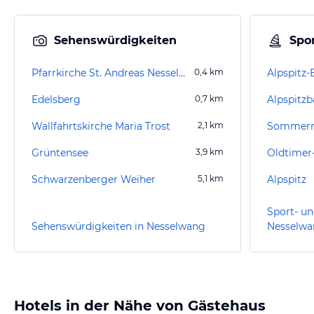
Sehenswürdigkeiten
Spor
Pfarrkirche St. Andreas Nesselwang
0,4
km
Alpspitz
Edelsberg
0,7
km
Alpspitz
Wallfahrtskirche Maria Trost
2,1
km
Sommerr
Grüntensee
3,9
km
Schwarzenberger Weiher
5,1
km
Alpspitz
Sport- un
Sehenswürdigkeiten in Nesselwang
Nesselw
Hotels in der Nähe von Gästehaus