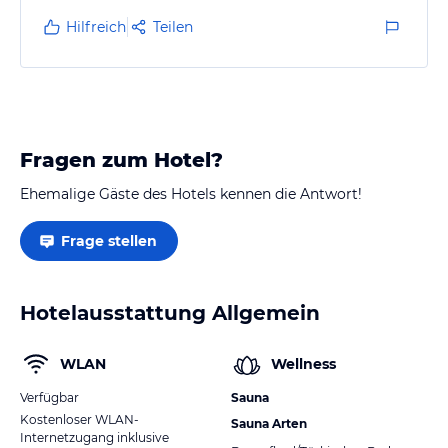
allerlei andere alkoholische Getränke stehen für den
Hilfreich
Teilen
Gast bereit.
Fragen zum Hotel?
Ehemalige Gäste des Hotels kennen die Antwort!
Frage stellen
Hotelausstattung Allgemein
WLAN
Wellness
Verfügbar
Sauna
Kostenloser WLAN-
Sauna Arten
Internetzugang inklusive