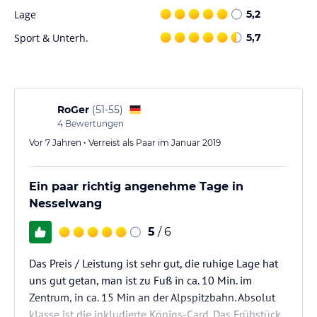
Lage
5,2
Als Gast des Gästehauses Kerpf inclusive KönigsCard erhalten Sie
die KönigsCard, die Ihnen kostenlose Nutzung der Bergbahnen
Sport & Unterh.
5,7
und lokaler Freizeiteinrichtungen ermöglicht. Nutzen Sie diese
Gelegenheit, um die umliegende Natur zu erkunden und die
herrliche Aussicht auf die Alpen zu genießen.
Hinweis:
Verfasst von HolidayCheck mit Hilfe von KI. Alle
RoGer
(
51-55
)
Angaben ohne Gewähr. Bitte lies vor der Buchung die
4
Bewertungen
verbindlichen
Angebotsdetails
des jeweiligen Veranstalters.
Vor 7 Jahren • Verreist als Paar im Januar 2019
Ein paar richtig angenehme Tage in
Nesselwang
5
/ 6
Das Preis / Leistung ist sehr gut, die ruhige Lage hat
uns gut getan, man ist zu Fuß in ca. 10 Min. im
Zentrum, in ca. 15 Min an der Alpspitzbahn. Absolut
klasse ist die inkludierte Königs-Card. Das Frühstück