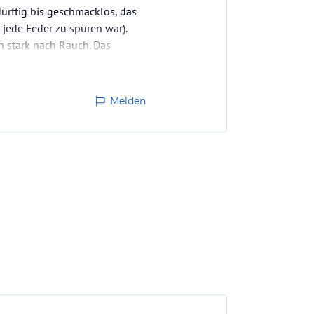
ürftig bis geschmacklos, das
jede Feder zu spüren war).
 stark nach Rauch. Das
was…
Melden