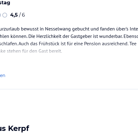
stag
4,5
/ 6
urzurlaub bewusst in Nesselwang gebucht und fanden über's Inter
hlen können. Die Herzlichkeit der Gastgeber ist wunderbar. Ebenso
hlafen. Auch das Frühstück ist für eine Pension ausreichend. Tee 
ke stehen für den Gast bereit.
len
us Kerpf