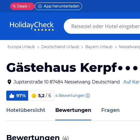
%
Deals
App herunterladen
Europa Urlaub
Deutschland Urlaub
Bayern Urlaub
Nesselwan
Gästehaus Kerpf
Jupiterstraße 10 87484 Nesselwang Deutschland
Auf Kar
97%
5,2
/ 6
4
Bewertungen
Hotelübersicht
Bewertungen
Fragen
Bewertungen
(
4
)