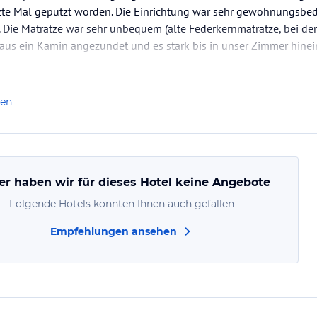
zte Mal geputzt worden. Die Einrichtung war sehr gewöhnungsbed
Die Matratze war sehr unbequem (alte Federkernmatratze, bei der 
us ein Kamin angezündet und es stark bis in unser Zimmer hinein
wir auch nicht wie gewünscht um 8 Uhr erhalten, sondern erst et
len
er haben wir für dieses Hotel keine Angebote
Folgende Hotels könnten Ihnen auch gefallen
Empfehlungen ansehen