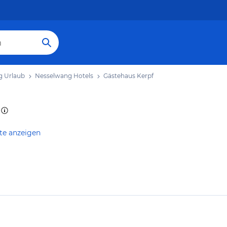
g Urlaub
Nesselwang Hotels
Gästehaus Kerpf
te anzeigen