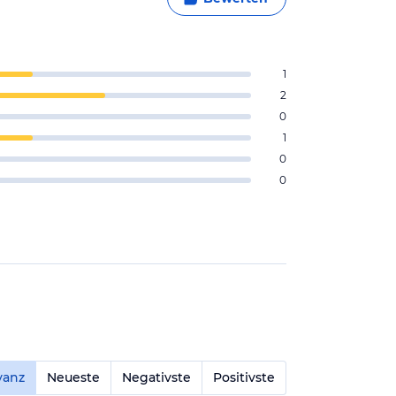
1
2
0
1
0
0
vanz
Neueste
Negativste
Positivste