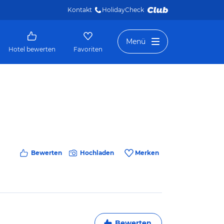
Kontakt
HolidayCheck 
Menü
Hotel bewerten
Favoriten
Bewerten
Hochladen
Merken
Bewerten