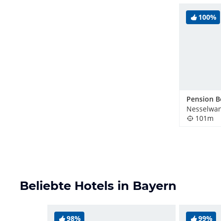
100%
Pension B
Nesselwan
101m
Beliebte Hotels in Bayern
98%
99%