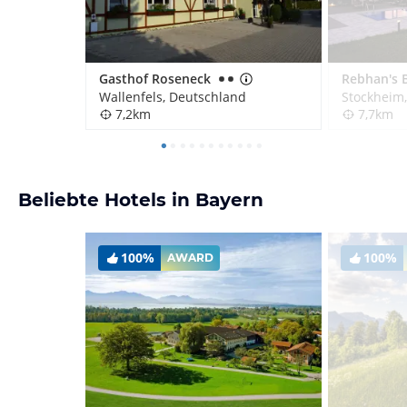
Gasthof Roseneck
Wallenfels, Deutschland
Stockheim
7,2km
7,7km
Beliebte Hotels in Bayern
100%
100%
AWARD