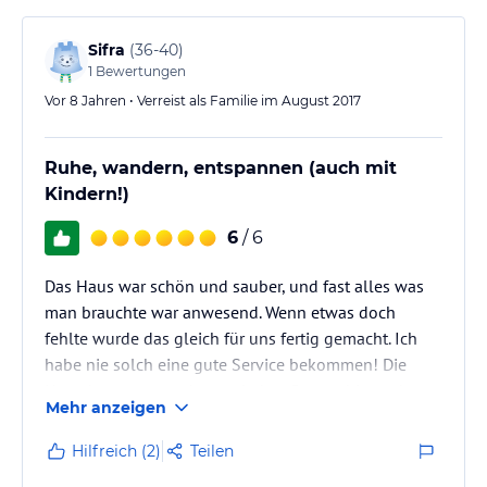
Sifra
(
36-40
)
1
Bewertungen
Vor 8 Jahren • Verreist als Familie im August 2017
Ruhe, wandern, entspannen (auch mit
Kindern!)
6
/ 6
Das Haus war schön und sauber, und fast alles was
man brauchte war anwesend. Wenn etwas doch
fehlte wurde das gleich für uns fertig gemacht. Ich
habe nie solch eine gute Service bekommen! Die
Umgebung war auch wunderbar. Ganz ruhig und man
Mehr anzeigen
kann einfach wandern gehen und braucht dann
keinen Auto.
Hilfreich (2)
Teilen