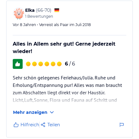
Elka
(
66-70
)
1
Bewertungen
Vor 8 Jahren • Verreist als Paar im Juli 2018
Alles in Allem sehr gut! Gerne jederzeit
wieder!
6
/ 6
Sehr schön gelegenes Feriehaus/Julia. Ruhe und
Erholung/Entspannung pur! Alles was man braucht
zum Abschalten liegt direkt vor der Haustür.
Licht,Luft,Sonne, Flora und Fauna auf Schritt und
Tritt!
Mehr anzeigen
Wer die Ruhe braucht und liebt ist hier bestens
aufgehoben.
Hilfreich
Teilen