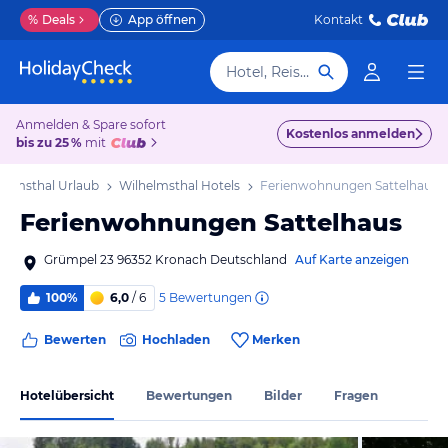
%
Deals
App öffnen
Kontakt
Hotel, Reiseziel
Anmelden & Spare sofort
Kostenlos anmelden
bis zu 25 %
mit
helmsthal Urlaub
Wilhelmsthal Hotels
Ferienwohnungen Sattelhaus
Ferienwohnungen Sattelhaus
Grümpel 23 96352 Kronach Deutschland
Auf Karte anzeigen
5
Bewertungen
100%
6,0
/ 6
Bewerten
Hochladen
Merken
Hotelübersicht
Bewertungen
Bilder
Fragen