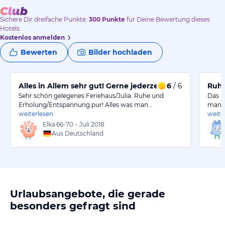
Sichere Dir
dreifache
Punkte:
300
Punkte
für Deine Bewertung dieses
Hotels.
Kostenlos anmelden
Bewerten
Bilder hochladen
Alles in Allem sehr gut! Gerne jederzeit wieder!
6
/ 6
Ruhe
Sehr schön gelegenes Feriehaus/Julia. Ruhe und
Das H
Erholung/Entspannung pur! Alles was man…
man b
weiterlesen
weite
Elka
66-70
•
Juli 2018
Aus Deutschland
Urlaubsangebote, die gerade
besonders gefragt sind