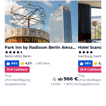
Park Inn by Radisson Berlin Alexanderplatz
Hotel Scandi
Berlin-Mitte, Berlin
Hamburg, Hambur
84
%
4,7
/
6
98
%
5,6
/
6
2.660 Bew.
10 € Cashback
20 € Cashback
Flug
Flug
966 €
ab
ohne Verpflegung
ohne Verpflegung
Doppelzimmer
2 ERW. • 1 WOCHE
Doppelzimmer