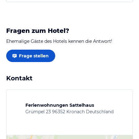
Grümpeltal. Vom Tal zum Haus ca. 400 m Zufahrt
über einen befestigten Fahrweg durch den Wald. Es
handelt sich um ein liebevoll ausgebautes und
restauriertes Gebäude mit 2…
Fragen zum Hotel?
Ehemalige Gäste des Hotels kennen die Antwort!
Frage stellen
Kontakt
Ferienwohnungen Sattelhaus
Grümpel 23 96352 Kronach Deutschland