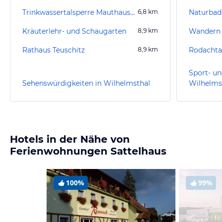
Trinkwassertalsperre Mauthaus / Ködeltalsperre
6,8
km
Naturbad
Kräuterlehr- und Schaugarten
8,9
km
Wandern
Rathaus Teuschitz
8,9
km
Rodachta
Sport- un
Sehenswürdigkeiten in Wilhelmsthal
Wilhelms
Hotels in der Nähe von
Ferienwohnungen Sattelhaus
100%
99%