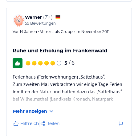
Werner
(
71+
)
59
Bewertungen
Vor 14 Jahren • Verreist als Gruppe im November 2011
Ruhe und Erholung im Frankenwald
5
/ 6
Ferienhaus (Ferienwohnungen) „Sattelhaus“.
Zum zweiten Mal verbrachten wir einige Tage Ferien
inmitten der Natur und hatten dazu das „Sattelhaus“
bei Wilhelmsthal (Landkreis Kronach, Naturpark
Frankenwald) gebucht. Das Ferienhaus ist von
Mehr anzeigen
Kronach ca. 10 km entfernt.
Die Lage: etwa 3 km entfernt von Wilhelmsthal in
Hilfreich
Teilen
erhöhter Lage auf einer Waldlichtung über dem
Grümpeltal. Vom Tal eine ca. 400 m lange Auffahrt