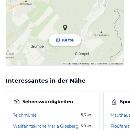
Karte
Interessantes in der Nähe
Sehenswürdigkeiten
Spor
Teichmühle
5,3
km
Mauthaus
Wallfahrtskirche Maria Glosberg
6,0
km
Floßfahrt