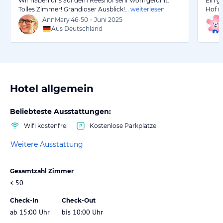
Wir haben uns auf dem Reeshof sehr wohl gefühlt.
Ein g
Tolles Zimmer! Grandioser Ausblick!…
weiterlesen
Hof m
AnnMary
46-50
•
Juni 2025
Aus Deutschland
Hotel allgemein
Beliebteste Ausstattungen:
Wifi kostenfrei
Kostenlose Parkplätze
Weitere Ausstattung
Gesamtzahl Zimmer
< 50
Check-In
Check-Out
ab 15:00 Uhr
bis 10:00 Uhr