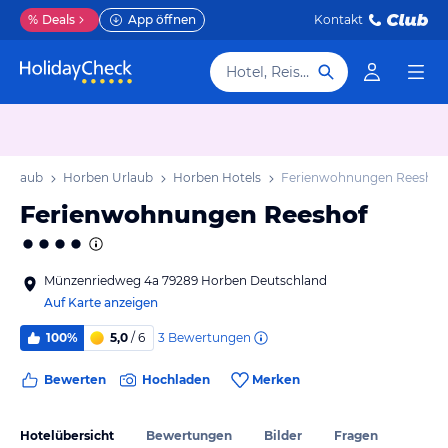
%
Deals
App öffnen
Kontakt
Hotel, Reiseziel
Urlaub
Horben Urlaub
Horben Hotels
Ferienwohnungen Reeshof
Ferienwohnungen Reeshof
Münzenriedweg 4a 79289 Horben Deutschland
Auf Karte anzeigen
3
Bewertungen
100%
5,0
/ 6
Bewerten
Hochladen
Merken
Hotelübersicht
Bewertungen
Bilder
Fragen