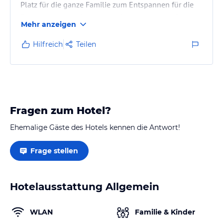
Platz für die ganze Familie zum Entspannen für die
Eltern und mit zufriedenen erfüllten Kindern. Sehr
Mehr anzeigen
schöne Ausflugsmöglichkeiten im Schwarzwald.
Hilfreich
Teilen
Ayurveda-Massage, Wanderritt mit den Ponys,
selbstgemachte Marmelade, frische Eier direkt vom
Hof
Fragen zum Hotel?
Ehemalige Gäste des Hotels kennen die Antwort!
Frage stellen
Hotelausstattung Allgemein
WLAN
Familie & Kinder