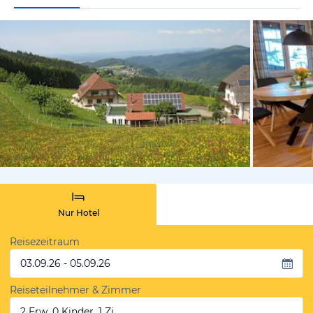
von Booki
Nur Hotel
Reisezeitraum
03.09.26 - 05.09.26
Reiseteilnehmer & Zimmer
2 Erw, 0 Kinder, 1 Zi.