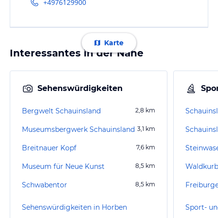
+4976129900
Karte
Interessantes in der Nähe
Sehenswürdigkeiten
Spor
Bergwelt Schauinsland
2,8
km
Schauins
Museumsbergwerk Schauinsland
3,1
km
Schauins
Breitnauer Kopf
7,6
km
Steinwas
Museum für Neue Kunst
8,5
km
Waldkurb
Schwabentor
8,5
km
Freiburge
Sehenswürdigkeiten in Horben
Sport- un