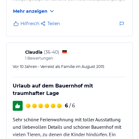
Wellness - Oase, für Kinder ausreichende
Mehr anzeigen
Beschäftigungsmöglichkeiten. Immer wieder gerne!!
Hilfreich
Teilen
Claudia
(
36-40
)
1
Bewertungen
Vor 10 Jahren • Verreist als Familie im August 2015
Urlaub auf dem Bauernhof mit
traumhafter Lage
6
/ 6
Sehr schöne Ferienwohnung mit toller Ausstattung
und liebevollen Details und schöner Bauernhof mit
vielen Tieren, zu denen die Kinder hindürfen. Ein