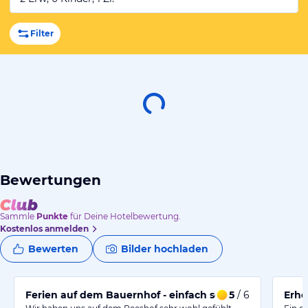
Filter
Bewertungen
Sammle
Punkte
für Deine Hotelbewertung.
Kostenlos anmelden
Bewerten
Bilder hochladen
Ferien auf dem Bauernhof - einfach schön!
5
/ 6
Erho