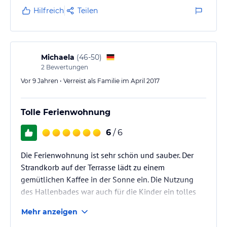
Hilfreich
Teilen
Michaela
(
46-50
)
2
Bewertungen
Vor 9 Jahren • Verreist als Familie im April 2017
Tolle Ferienwohnung
6
/ 6
Die Ferienwohnung ist sehr schön und sauber. Der
Strandkorb auf der Terrasse lädt zu einem
gemütlichen Kaffee in der Sonne ein. Die Nutzung
des Hallenbades war auch für die Kinder ein tolles
Angebot.
Mehr anzeigen
Wir freuen uns jetzt schon auf das nächste mal.