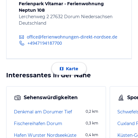
Ferienpark Vitamar - Ferienwohnung
Neptun 108
Lerchenweg 2 27632 Dorum Niedersachsen
Deutschland
office@ferienwohnungen-direkt-nordsee.de
+4947194187700
Karte
Interessantes in der Nähe
Sehenswürdigkeiten
Spor
Denkmal am Dorumer Tief
0,2
km
Schwefel
Fischereihafen Dorum
0,3
km
Cuxland 
Hafen Wurster Nordseeküste
0,4
km