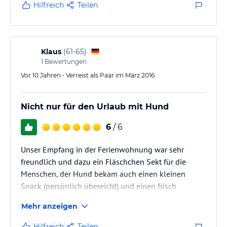
Hilfreich
Teilen
Klaus
(
61-65
)
1
Bewertungen
Vor 10 Jahren • Verreist als Paar im März 2016
Nicht nur für den Urlaub mit Hund
6
/ 6
Unser Empfang in der Ferienwohnung war sehr
freundlich und dazu ein Fläschchen Sekt für die
Menschen, der Hund bekam auch einen kleinen
Snack (persönlich übereicht) und einen frisch
aufgefüllten Wassernapf auf der Terrasse.
Mehr anzeigen
Wir hatten besonders viel Freude mit dem
Nachmittags-Kaffee im sonnigen, windgeschützten
Hilfreich
Teilen