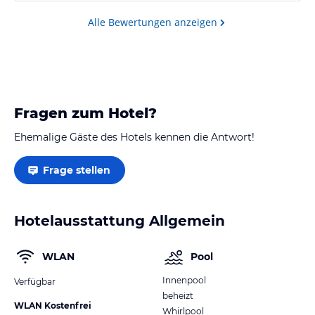
Die Matratzen sind nicht gut, sie sind einfach zu
Alle Bewertungen anzeigen
dünn. Im Urlaub möchte man einfach nicht gerädert
von der Nacht aufwachen.
Fragen zum Hotel?
Ehemalige Gäste des Hotels kennen die Antwort!
Frage stellen
Hotelausstattung Allgemein
WLAN
Pool
Innenpool
Verfügbar
beheizt
WLAN Kostenfrei
Whirlpool