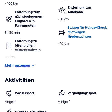
< 100 km
Entfernung zur
Entfernung zum
Autobahn
nächstgelegenen
< 10 km
Flughafen in
Fahrminuten
Station für HolidayCheck
Mietwagen
1 h 30 min
Niedersachsen
Entfernung zu
< 10 km
öffentlichen
Verkehrsmitteln
< 5 km
Mehr anzeigen
Aktivitäten
Wassersport
Vergnügungssport
Angeln
Minigolf