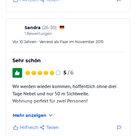
Strandkorb auf der kleinen Terrasse.
Das kleine Schwimmbad macht Spaß, die Sauna kam
auch gut bei uns an. Unser Hund fand den Urlaub
paradiesisch, er konnte unangeleint mit diversen
Sandra
(
26-30
)
verträglichen…
1
Bewertungen
Vor 10 Jahren • Verreist als Paar im November 2015
Sehr schön
5
/ 6
Wir werden wieder kommen, hoffentlich ohne drei
Tage Nebel und nur 50 m Sichtweite.
Wohnung perfekt für zwei Personen!
Mehr anzeigen
Hilfreich
Teilen