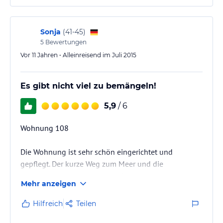
Sonja
(
41-45
)
5
Bewertungen
Vor 11 Jahren • Alleinreisend im Juli 2015
Es gibt nicht viel zu bemängeln!
5,9
/ 6
Wohnung 108
Die Wohnung ist sehr schön eingerichtet und
gepflegt. Der kurze Weg zum Meer und die
Möglichkeit zur Nutzung des Schwimmbades ist top!
Mehr anzeigen
Das man keinerlei Handyempfang hat, ist nicht so
Hilfreich
Teilen
toll.