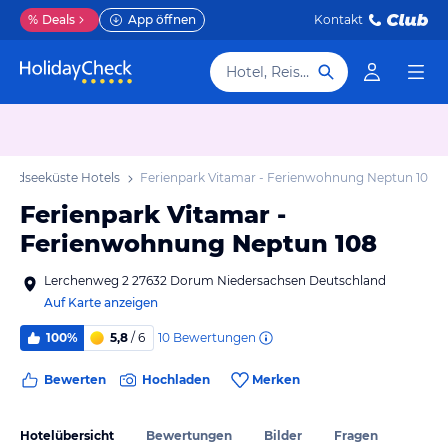
%
Deals
App öffnen
Kontakt
Hotel, Reiseziel
Nordseeküste Hotels
Ferienpark Vitamar - Ferienwohnung Neptun 108
Ferienpark Vitamar -
Ferienwohnung Neptun 108
Lerchenweg 2 27632 Dorum Niedersachsen Deutschland
Auf Karte anzeigen
10
Bewertungen
100%
5,8
/ 6
Bewerten
Hochladen
Merken
Hotelübersicht
Bewertungen
Bilder
Fragen