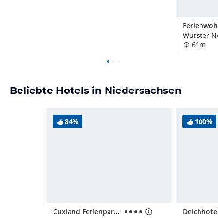
61m
Beliebte Hotels in Niedersachsen
84%
100%
Cuxland Ferienpark & Hotel Nordseebad Dorum
Deichhote