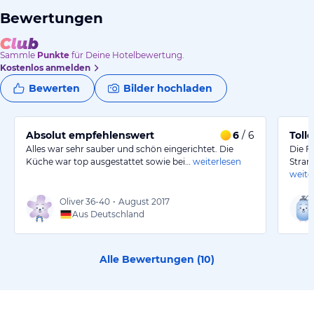
Bewertungen
Sammle
Punkte
für Deine Hotelbewertung.
Kostenlos anmelden
Bewerten
Bilder hochladen
Absolut empfehlenswert
6
/ 6
Toll
Alles war sehr sauber und schön eingerichtet. Die
Die F
Küche war top ausgestattet sowie bei…
weiterlesen
Stran
weite
Oliver
36-40
•
August 2017
Aus Deutschland
Alle Bewertungen (
10
)