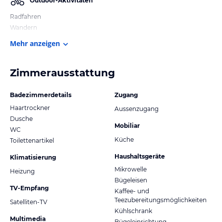
Outdoor-Aktivitäten
Radfahren
Wandern
Mehr anzeigen
Zimmerausstattung
Badezimmerdetails
Zugang
Haartrockner
Aussenzugang
Dusche
Mobiliar
WC
Küche
Toilettenartikel
Haushaltsgeräte
Klimatisierung
Mikrowelle
Heizung
Bügeleisen
TV-Empfang
Kaffee- und
Teezubereitungsmöglichkeiten
Satelliten-TV
Kühlschrank
Multimedia
Bügeleinrichtung