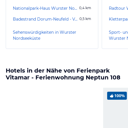
Nationalpark-Haus Wurster Nordseeküste
0,4
km
Badestrand Dorum-Neufeld - Vorm Wellenbad
0,5
km
Kletterp
Sehenswürdigkeiten in Wurster
Sport- un
Nordseeküste
Wurster 
Hotels in der Nähe von Ferienpark
Vitamar - Ferienwohnung Neptun 108
100%