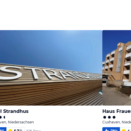
Bild
Bild
Bild
melden
melden
melden
von Jörn
von Jörn
von Jörn
l Strandhus
Haus Fraue
ven, Niedersachsen
Cuxhaven, Nied
8
%
5,7
/
6
78
%
4