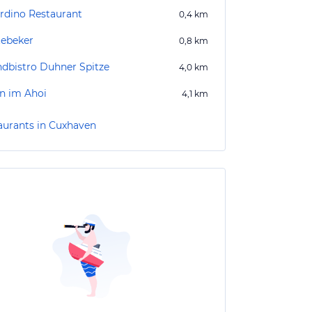
ardino Restaurant
0,4
km
tebeker
0,8
km
ndbistro Duhner Spitze
4,0
km
n im Ahoi
4,1
km
aurants in Cuxhaven