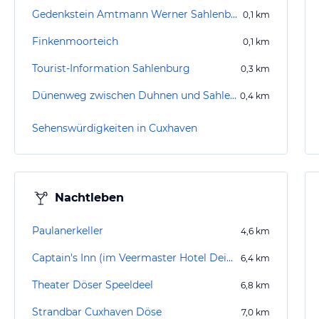
Gedenkstein Amtmann Werner Sahlenburg
0,1
km
Finkenmoorteich
0,1
km
Tourist-Information Sahlenburg
0,3
km
Dünenweg zwischen Duhnen und Sahlenburg
0,4
km
Sehenswürdigkeiten in Cuxhaven
Nachtleben
Paulanerkeller
4,6
km
Captain's Inn (im Veermaster Hotel Deichgraf)
6,4
km
Theater Döser Speeldeel
6,8
km
Strandbar Cuxhaven Döse
7,0
km