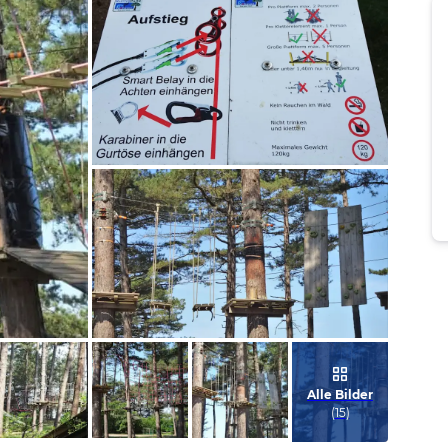
Bild melden
von Jörn
Bild melden
von Jörn
Alle Bilder
(
15
)