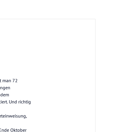
ft man 72
langen
t dem
ert. Und richtig
rteinweisung,
s Ende Oktober