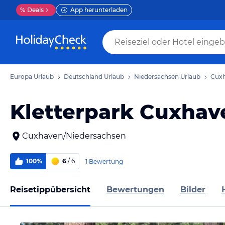
%
Deals
App herunterladen
Europa Urlaub
Deutschland Urlaub
Niedersachsen Urlaub
Cuxh
Kletterpark Cuxhav
Cuxhaven/Niedersachsen
100%
6
/ 6
1 Bewertung
Reisetippübersicht
Bewertungen
Bilder