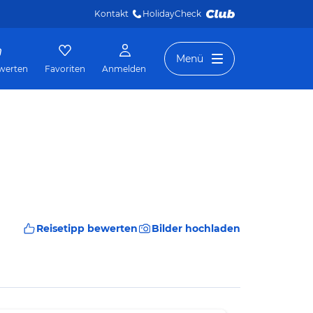
Kontakt
HolidayCheck 
Menü
werten
Favoriten
Anmelden
Reisetipp bewerten
Bilder hochladen