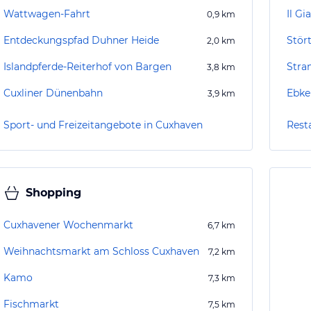
Wattwagen-Fahrt
Il Gi
0,9
km
Entdeckungspfad Duhner Heide
Stör
2,0
km
Islandpferde-Reiterhof von Bargen
Stra
3,8
km
Cuxliner Dünenbahn
Ebke
3,9
km
Sport- und Freizeitangebote in Cuxhaven
Rest
Shopping
Cuxhavener Wochenmarkt
6,7
km
Weihnachtsmarkt am Schloss Cuxhaven
7,2
km
Kamo
7,3
km
Fischmarkt
7,5
km