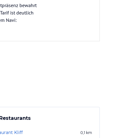
netpräsenz bewahrt
arif ist deutlich
em Navi:
Restaurants
urant Kliff
0,1
km