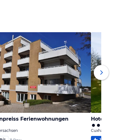
npreiss Ferienwohnungen
Hotel Muschelgru
ersachsen
Cuxhaven, Niedersachsen
,0
/
6
100
%
5,9
/
6