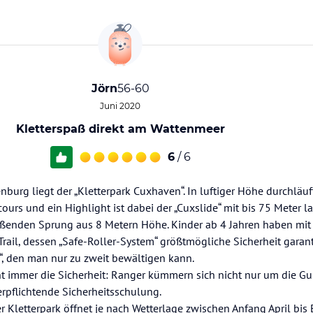
Jörn
56-60
Juni 2020
Kletterspaß direkt am Wattenmeer
6
/ 6
burg liegt der „Kletterpark Cuxhaven“. In luftiger Höhe durchläu
ours und ein Highlight ist dabei der „Cuxslide“ mit bis 75 Meter 
eßenden Sprung aus 8 Metern Höhe. Kinder ab 4 Jahren haben mi
rail, dessen „Safe-Roller-System“ größtmögliche Sicherheit garanti
be“, den man nur zu zweit bewältigen kann.
t immer die Sicherheit: Ranger kümmern sich nicht nur um die Gu
rpflichtende Sicherheitsschulung.
er Kletterpark öffnet je nach Wetterlage zwischen Anfang April bi