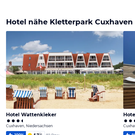
Bild
Bild
Bild
Bild
melden
melden
melden
melden
von Jörn
von Jörn
von Jörn
von Jörn
Hotel nähe Kletterpark Cuxhaven
Hotel Wattenkieker
Hote
Cuxhaven, Niedersachsen
Cuxha
100
%
5,7
/
6
9