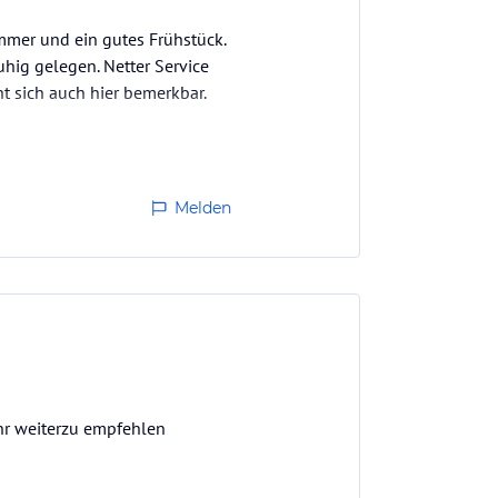
mmer und ein gutes Frühstück.
uhig gelegen. Netter Service
t sich auch hier bemerkbar.
urlaub dann bitte an die
Melden
ehr weiterzu empfehlen