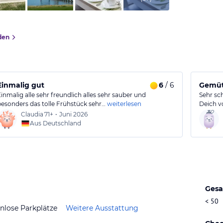
den
Einmalig gut
6
/ 6
Gemüt
Einmalig alle sehr freundlich alles sehr sauber und
Sehr sc
besonders das tolle Frühstück sehr…
weiterlesen
Deich v
Claudia
71+
•
Juni 2026
Aus Deutschland
Gesa
< 50
nlose Parkplätze
Weitere Ausstattung