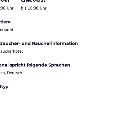
k-In
Check-Out
:00 Uhr
bis 10:00 Uhr
tiere
 erlaubt
traucher- und Raucherinformation
raucherhotel
onal spricht folgende Sprachen
sch, Deutsch
ltyp