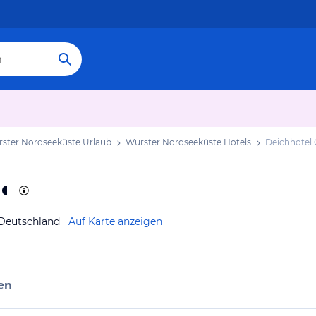
ster Nordseeküste Urlaub
Wurster Nordseeküste Hotels
Deichhotel
Deutschland
Auf Karte anzeigen
en