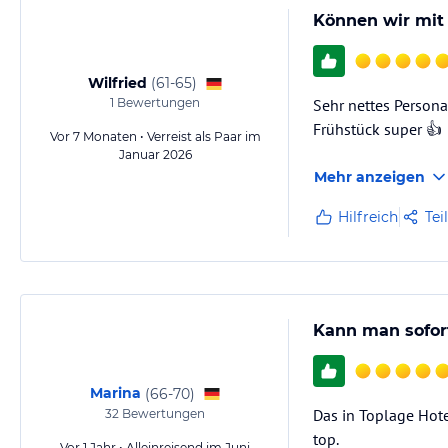
Können wir mit
Wilfried
(
61-65
)
1
Bewertungen
Sehr nettes Persona
Frühstück super 👍
Vor 7 Monaten • Verreist als Paar im
Januar 2026
Mehr anzeigen
Hilfreich
Tei
Kann man sofor
Marina
(
66-70
)
Das in Toplage Hote
32
Bewertungen
top.
Vor 1 Jahr • Alleinreisend im Juni