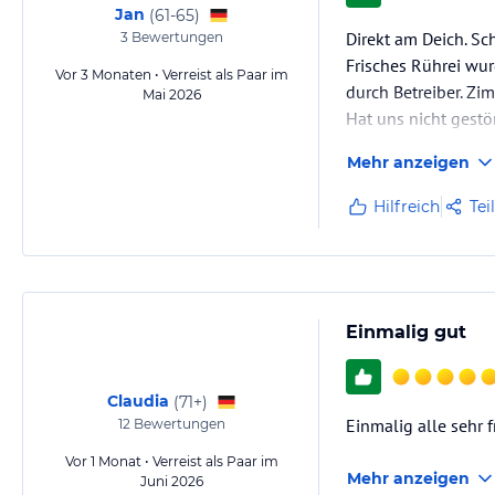
Jan
(
61-65
)
Direkt am Deich. S
3
Bewertungen
Frisches Rührei wur
Vor 3 Monaten • Verreist als Paar im
durch Betreiber. Z
Mai 2026
Hat uns nicht gestö
Nicht unbedingt zu
Mehr anzeigen
Ostsee. Wir…
Hilfreich
Tei
Einmalig gut
Claudia
(
71+
)
Einmalig alle sehr 
12
Bewertungen
Vor 1 Monat • Verreist als Paar im
Mehr anzeigen
Juni 2026