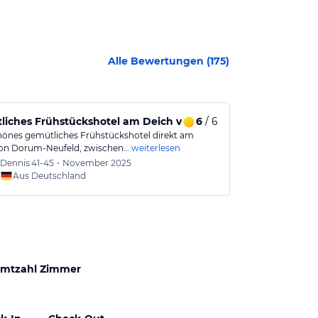
Alle Bewertungen (
175
)
liches Frühstückshotel am Deich von Dorum-Neufeld
6
/ 6
Können wir 
hönes gemütliches Frühstückshotel direkt am
Sehr nettes Pe
on Dorum-Neufeld, zwischen…
weiterlesen
werden. Kaffee
Dennis
41-45
•
November 2025
Wilfrie
Aus Deutschland
Aus
mtzahl Zimmer