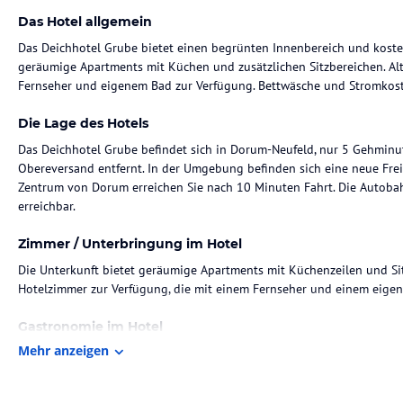
Das Hotel allgemein
Das Deichhotel Grube bietet einen begrünten Innenbereich und koste
geräumige Apartments mit Küchen und zusätzlichen Sitzbereichen. Al
Fernseher und eigenem Bad zur Verfügung. Bettwäsche und Stromkoste
Die Lage des Hotels
Das Deichhotel Grube befindet sich in Dorum-Neufeld, nur 5 Gehmi
Obereversand entfernt. In der Umgebung befinden sich eine neue Frei
Zentrum von Dorum erreichen Sie nach 10 Minuten Fahrt. Die Autoba
erreichbar.
Zimmer / Unterbringung im Hotel
Die Unterkunft bietet geräumige Apartments mit Küchenzeilen und Si
Hotelzimmer zur Verfügung, die mit einem Fernseher und einem eigen
Gastronomie im Hotel
Mehr anzeigen
Ein abwechslungsreiches Frühstücksbuffet wird jeden Morgen angebo
gegen eine geringe Gebühr in den Apartments serviert werden. Außerd
Gehminuten Entfernung.