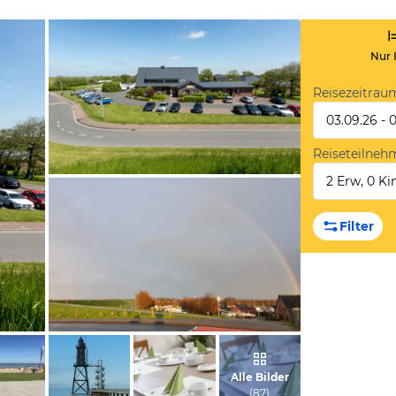
Nur 
Reisezeitrau
03.09.26 - 
Reiseteilneh
2 Erw, 0 Kin
vom Hotelier, Mai 2015
Filter
von Sabrina, Dezember 2023
Alle Bilder
(
87
)