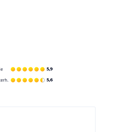
ie
5,9
terh.
5,6