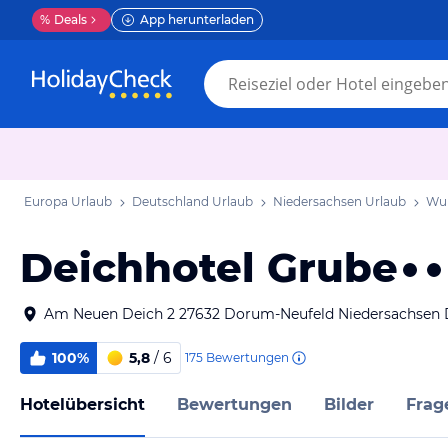
%
Deals
App herunterladen
Europa Urlaub
Deutschland Urlaub
Niedersachsen Urlaub
Wur
Deichhotel Grube
Am Neuen Deich 2 27632 Dorum-Neufeld Niedersachsen 
100%
5,8
/ 6
175
Bewertungen
Hotelübersicht
Bewertungen
Bilder
Frag