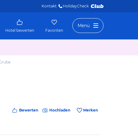
Kontakt
HolidayCheck 
Menü
Hotel bewerten
Favoriten
 Grube
Bewerten
Hochladen
Merken