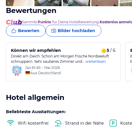
Bewertungen
Sammle
Punkte
für Deine Hotelbewertung.
Kostenlos anmel
Bewerten
Bilder hochladen
Können wir empfehlen
5
/ 6
Direkt am Deich. Schon am Morgen frische Nordseeluft
schnuppern. Sehr sauberes Zimmer und…
weiterlesen
Jan
61-65
•
Mai 2026
Aus Deutschland
Hotel allgemein
Beliebteste Ausstattungen:
Wifi kostenfrei
Strand in der Nähe
Koste