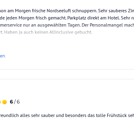
chon am Morgen frische Nordseeluft schnuppern. Sehr sauberes Zi
de jeden Morgen frisch gemacht. Parkplatz direkt am Hotel. Sehr r
immerservice nur an ausgewählten Tagen. Der Personalmangel mach
rt. Haben ja auch keinen Allinclusive gebucht.
m Badeurlaub zu empfehlen. Aber zum Relaxen perfekt. Wenn Bade
len
6
/ 6
freundlich alles sehr sauber und besonders das tolle Frühstück s