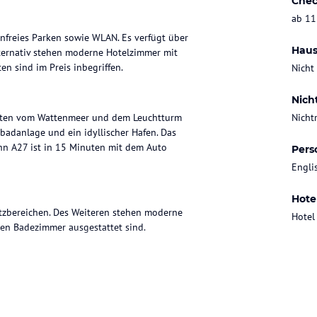
Chec
ab 11
nfreies Parken sowie WLAN. Es verfügt über
Haus
ternativ stehen moderne Hotelzimmer mit
n sind im Preis inbegriffen.
Nicht
Nich
nuten vom Wattenmeer und dem Leuchtturm
Nicht
badanlage und ein idyllischer Hafen. Das
hn A27 ist in 15 Minuten mit dem Auto
Pers
Engli
Hote
tzbereichen. Des Weiteren stehen moderne
Hotel
en Badezimmer ausgestattet sind.
ten. Auf Wunsch kann das Frühstück auch
em finden sich zahlreiche Restaurants in nur 5